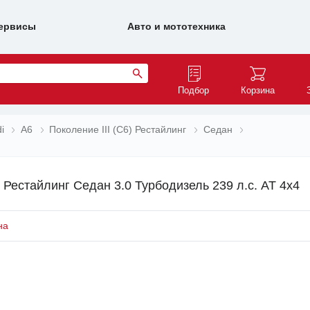
ервисы
Авто и мототехника
Подбор
Корзина
i
A6
Поколение III (C6) Рестайлинг
Седан
) Рестайлинг Седан 3.0 Турбодизель 239 л.с. AT 4x4
на