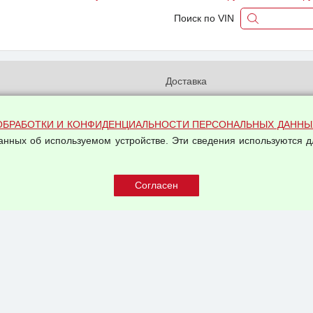
Поиск по VIN
и
Доставка
бработки и конфиденциальности
Вакансии
ых данных
Оплата и возвраты
ОБРАБОТКИ И КОНФИДЕНЦИАЛЬНОСТИ ПЕРСОНАЛЬНЫХ ДАННЫ
на обработку персональных
данных об используемом устройстве. Эти сведения используются д
Арендодателям
Написать письмо Руководству
овой купли-продажи
оферта