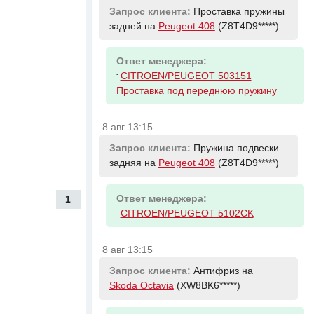
Запрос клиента:
Проставка пружины
задней на
Peugeot 408
(Z8T4D9*****)
Ответ менеджера:
-
CITROEN/PEUGEOT 503151
Проставка под переднюю пружину
8 авг 13:15
Запрос клиента:
Пружина подвески
задняя на
Peugeot 408
(Z8T4D9*****)
Ответ менеджера:
1
-
CITROEN/PEUGEOT 5102CK
8 авг 13:15
Запрос клиента:
Антифриз на
Skoda Octavia
(XW8BK6*****)