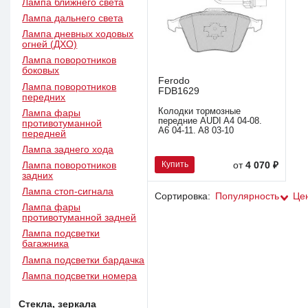
Лампа ближнего света
Лампа дальнего света
Лампа дневных ходовых
огней (ДХО)
Лампа поворотников
боковых
Ferodo
Лампа поворотников
FDB1629
передних
Колодки тормозные
Лампа фары
передние AUDI A4 04-08.
противотуманной
A6 04-11. A8 03-10
передней
Лампа заднего хода
Купить
от
4 070 ₽
Лампа поворотников
задних
Лампа стоп-сигнала
Сортировка:
Популярность
Це
Лампа фары
противотуманной задней
Лампа подсветки
багажника
Лампа подсветки бардачка
Лампа подсветки номера
Стекла, зеркала