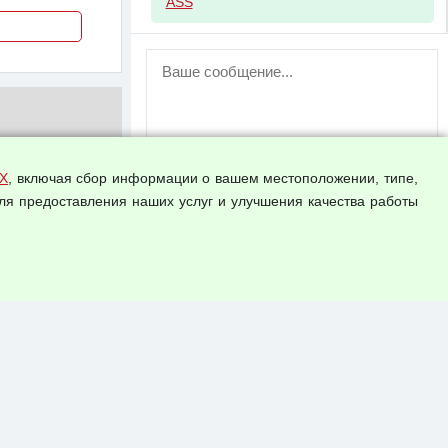
ASS
ВНИМАНИЕ!
Возможность отправлять сообщения
для незарегистрированных
пользователей временно отключена!
Зарегистрируйтесь или войдите в свой
аккаунт.
Х
, включая сбор информации о вашем местоположении, типе,
ля предоставления наших услуг и улучшения качества работы
Прикрепить