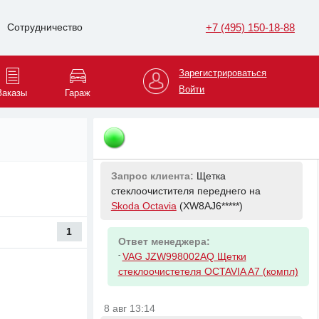
Запрос клиента:
Фильтр салона на
+7 (495) 150-18-88
Сотрудничество
Skoda Octavia
(XW8AJ6*****)
Ответ менеджера:
Зарегистрироваться
-
VAG 5Q0819653 Фильтр салона Audi
Войти
Заказы
Гараж
A3/TT/SEAT Leon/SKODA Octavia/VW
Golf/Passat 04/12-> (угольный)
8 авг 12:56
Запрос клиента:
Щетка
стеклоочистителя переднего на
Skoda Octavia
(XW8AJ6*****)
1
Ответ менеджера:
-
VAG JZW998002AQ Щетки
стеклоочистетеля OCTAVIA A7 (компл)
8 авг 13:14