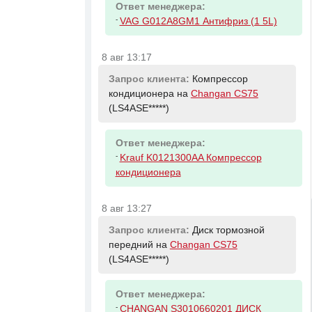
Ответ менеджера:
-
VAG G012A8GM1 Антифриз (1 5L)
8 авг 13:17
Запрос клиента:
Компрессор
кондиционера на
Changan CS75
(LS4ASE*****)
Ответ менеджера:
-
Krauf K0121300AA Компрессор
кондиционера
8 авг 13:27
Запрос клиента:
Диск тормозной
передний на
Changan CS75
(LS4ASE*****)
Ответ менеджера:
-
CHANGAN S3010660201 ДИСК