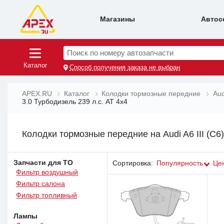
Магазины
Автос
Поиск по номеру автозапчасти
Каталог
Способ получения заказа не выбран
APEX.RU
Каталог
Колодки тормозные передние
Aud
3.0 Турбодизель 239 л.с. AT 4x4
Колодки тормозные передние на Audi A6 III (C6
Запчасти для ТО
Сортировка:
Популярность
Це
Фильтр воздушный
Фильтр салона
Фильтр топливный
Лампы