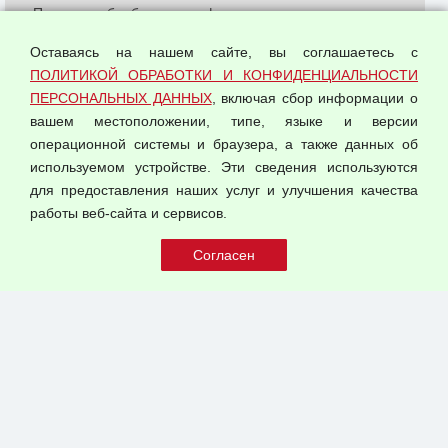
Политика обработки и конфиденциальности
персональных данных
Оставаясь на нашем сайте, вы соглашаетесь с
Согласием на обработку персональных данных
ПОЛИТИКОЙ ОБРАБОТКИ И КОНФИДЕНЦИАЛЬНОСТИ
Оферта оптовой купли-продажи
ПЕРСОНАЛЬНЫХ ДАННЫХ
, включая сбор информации о
Публичная оферта
вашем местоположении, типе, языке и версии
операционной системы и браузера, а также данных об
используемом устройстве. Эти сведения используются
для предоставления наших услуг и улучшения качества
© 2026 ООО "Феникс"
работы веб-сайта и сервисов.
Все права защищены.