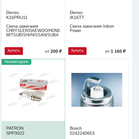
Denso
Denso
K16PRU11
IK16TT
Свеча зажигания
Свеча зажигания Irdium
CHRYSLER/DAEWOO/HONDA/HYUNDAI/KIA/MAZDA/
Power
MITSUBISHI/NISSAN/SUBA
Купить
Купить
от
200 ₽
от
1 160 ₽
Рекомендуем
PATRON
Bosch
SPP3022
0242240653