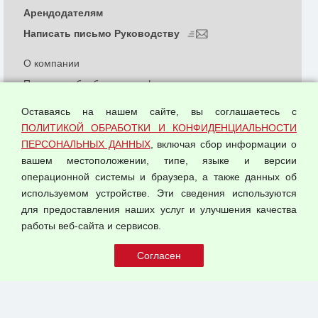
Арендодателям
Написать письмо Руководству
О компании
Политика обработки и конфиденциальности
персональных данных
Оставаясь на нашем сайте, вы соглашаетесь с
Согласием на обработку персональных данных
ПОЛИТИКОЙ ОБРАБОТКИ И КОНФИДЕНЦИАЛЬНОСТИ
Оферта оптовой купли-продажи
ПЕРСОНАЛЬНЫХ ДАННЫХ
, включая сбор информации о
Публичная оферта
вашем местоположении, типе, языке и версии
операционной системы и браузера, а также данных об
используемом устройстве. Эти сведения используются
для предоставления наших услуг и улучшения качества
© 2026 ООО "Феникс"
работы веб-сайта и сервисов.
Все права защищены.