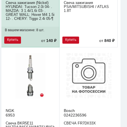
Свеча зажигания (Nickel)
Свеча зажигания
HYUNDAI: Tucson 2.0i 04- .
PSA/MITSUBISHI / ATLAS
MAZDA: 3 1.4i/1.6i 03- .
1.8T
GREAT WALL: Hover M4 1.5i
12- . CHERY: Tiggo 2.4i 05-¶
В вашем магазине:
8 шт.
Купить
Купить
от
140 ₽
от
840 ₽
NGK
Bosch
6953
0242236596
Свеча BKR5E11
СВЕЧА FR7DII33X