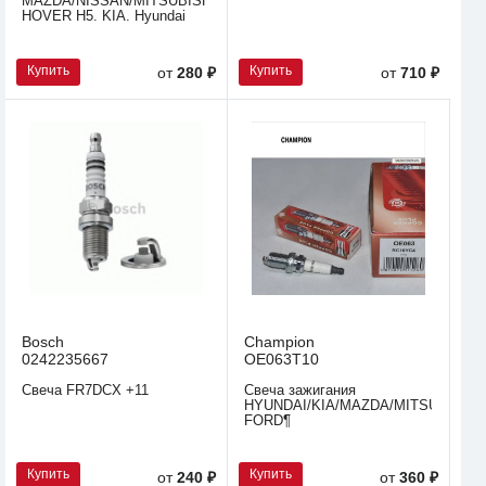
MAZDA/NISSAN/MITSUBISHI/SUBARU
HOVER H5. KIA. Hyundai
Купить
Купить
от
280 ₽
от
710 ₽
Bosch
Champion
0242235667
OE063T10
Свеча FR7DCX +11
Свеча зажигания
HYUNDAI/KIA/MAZDA/MITSUBISHI/
FORD¶
Купить
Купить
от
240 ₽
от
360 ₽