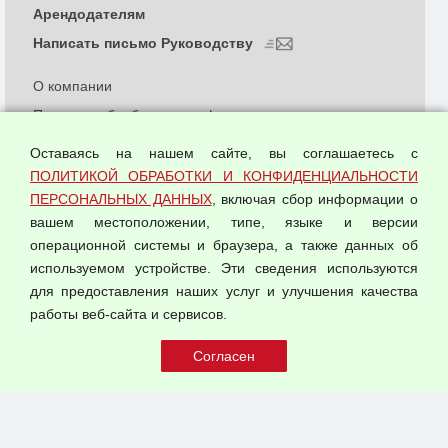
Арендодателям
Написать письмо Руководству
О компании
Политика обработки и конфиденциальности
персональных данных
Оставаясь на нашем сайте, вы соглашаетесь с
Согласием на обработку персональных данных
ПОЛИТИКОЙ ОБРАБОТКИ И КОНФИДЕНЦИАЛЬНОСТИ
Оферта оптовой купли-продажи
ПЕРСОНАЛЬНЫХ ДАННЫХ
, включая сбор информации о
Публичная оферта
вашем местоположении, типе, языке и версии
операционной системы и браузера, а также данных об
используемом устройстве. Эти сведения используются
для предоставления наших услуг и улучшения качества
© 2026 ООО "Феникс"
работы веб-сайта и сервисов.
Все права защищены.