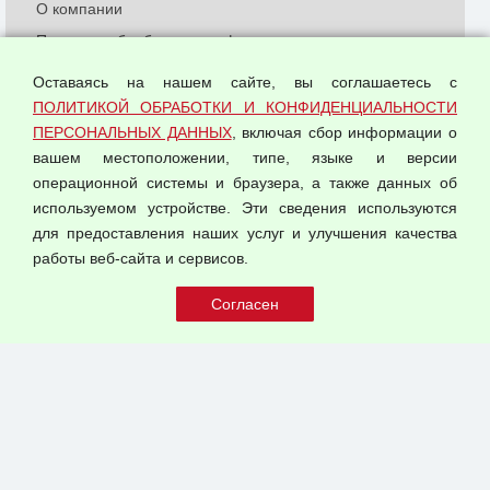
О компании
Политика обработки и конфиденциальности
персональных данных
Оставаясь на нашем сайте, вы соглашаетесь с
Согласием на обработку персональных данных
ПОЛИТИКОЙ ОБРАБОТКИ И КОНФИДЕНЦИАЛЬНОСТИ
Оферта оптовой купли-продажи
ПЕРСОНАЛЬНЫХ ДАННЫХ
, включая сбор информации о
Публичная оферта
вашем местоположении, типе, языке и версии
операционной системы и браузера, а также данных об
используемом устройстве. Эти сведения используются
для предоставления наших услуг и улучшения качества
© 2026 ООО "Феникс"
работы веб-сайта и сервисов.
Все права защищены.