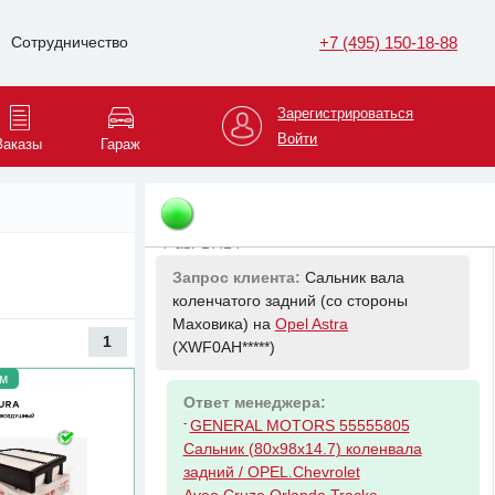
7 авг 17:14
+7 (495) 150-18-88
Сотрудничество
Запрос клиента:
Прокладка ГБЦ на
Opel Astra
(XWF0AH*****)
Зарегистрироваться
Ответ менеджера:
Войти
Заказы
Гараж
-
GENERAL MOTORS 55355578
Прокладка ГБЦ Chevrolet T250
7 авг 17:14
Запрос клиента:
Сальник вала
коленчатого задний (со стороны
Маховика) на
Opel Astra
1
(XWF0AH*****)
м
Ответ менеджера:
-
GENERAL MOTORS 55555805
Сальник (80х98х14.7) коленвала
задний / OPEL.Chevrolet