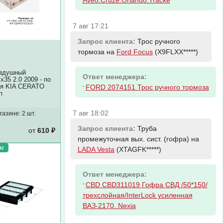
Aveo.Cruze.Orlando.Tracke
7 авг 17:21
Запрос клиента:
Трос ручного
тормоза на
Ford Focus
(X9FLXX*****)
оздушный
Ответ менеджера:
35 2.0 2009 - по
мя KIA CERATO
-
FORD 2074151 Трос ручного тормоза
п
7 авг 18:02
газине:
2 шт.
Запрос клиента:
Труба
от
610 ₽
промежуточная вых. сист. (гофра) на
м
LADA Vesta
(XTAGFK*****)
Ответ менеджера:
-
CBD CBD311019 Гофра СВД /50*150/
трехслойная/InterLock усиленная
ВАЗ-2170. Nexia