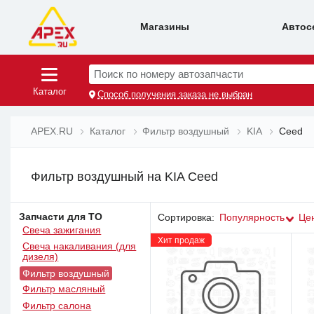
Магазины
Автос
Поиск по номеру автозапчасти
Каталог
Способ получения заказа не выбран
APEX.RU
Каталог
Фильтр воздушный
KIA
Ceed
Фильтр воздушный на KIA Ceed
Запчасти для ТО
Сортировка:
Популярность
Це
Свеча зажигания
Хит продаж
Свеча накаливания (для
дизеля)
Фильтр воздушный
Фильтр масляный
Фильтр салона