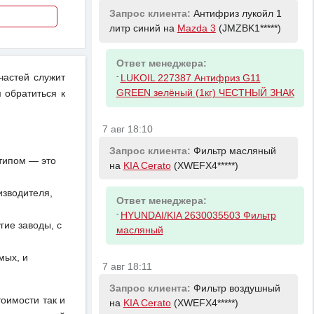
Запрос клиента:
Антифриз лукойл 1
литр синий на
Mazda 3
(JMZBK1*****)
Ответ менеджера:
-
частей служит
LUKOIL 227387 Антифриз G11
GREEN зелёный (1кг) ЧЕСТНЫЙ ЗНАК
 обратиться к
7 авг 18:10
Запрос клиента:
Фильтр масляный
отипом — это
на
KIA Cerato
(XWEFX4*****)
изводителя,
Ответ менеджера:
-
HYUNDAI/KIA 2630035503 Фильтр
ие заводы, с
масляный
мых, и
7 авг 18:11
Запрос клиента:
Фильтр воздушный
тоимости так и
на
KIA Cerato
(XWEFX4*****)