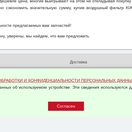
м дешевле цена, многие выигрывают на этом не откладывая покупку
но сэкономить значительную сумму, купив воздушный фильтр KI
ьности предлагаемых вам запчастей!
у, уверены, мы найдем, что вам предложить.
и
Доставка
бработки и конфиденциальности
Вакансии
ых данных
Оплата и возвраты
ОБРАБОТКИ И КОНФИДЕНЦИАЛЬНОСТИ ПЕРСОНАЛЬНЫХ ДАННЫ
на обработку персональных
Арендодателям
данных об используемом устройстве. Эти сведения используются д
Написать письмо Руководству
овой купли-продажи
оферта