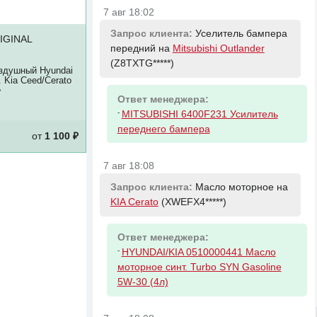
7 авг 18:02
Запрос клиента:
Уселитель бампера
IGINAL
передний на
Mitsubishi Outlander
(Z8TXTG*****)
здушный Hyundai
0. Kia Ceed/Cerato
>
Ответ менеджера:
-
MITSUBISHI 6400F231 Усилитель
переднего бампера
от
1 100 ₽
7 авг 18:08
Запрос клиента:
Масло моторное на
KIA Cerato
(XWEFX4*****)
Ответ менеджера:
-
HYUNDAI/KIA 0510000441 Масло
моторное синт. Turbo SYN Gasoline
5W-30 (4л)