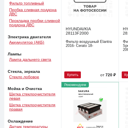
Фильтр топливный
Пробка сливная поддона
ДВС
Прокладка пробки сливной
поддона ДВС
HYUNDAI/KIA
HY
28113F2000
28
Электрика двигателя
Фильтр воздушный Elantra
Фи
Аккумулятор (АКБ)
2016- Cerato 18-
Sp
20
Лампы
Лампа дальнего света
Стекла, зеркала
Купить
К
от
720 ₽
Стекло лобовое
Рекомендуем
Мойка и Очистка
Щетка стеклоочистителя
левая
Щетка стеклоочистителя
правая
Охлаждение
Датчик температуры