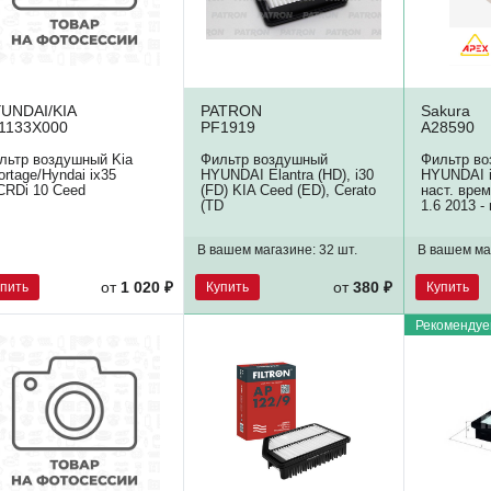
UNDAI/KIA
PATRON
Sakura
1133X000
PF1919
A28590
льтр воздушный Kia
Фильтр воздушный
Фильтр в
ortage/Hyndai ix35
HYUNDAI Elantra (HD), i30
HYUNDAI ix
CRDi 10 Ceed
(FD) KIA Ceed (ED), Cerato
наст. вре
(TD
1.6 2013 - 
В вашем магазине:
32 шт.
В вашем ма
упить
Купить
Купить
от
1 020 ₽
от
380 ₽
Рекомендуе