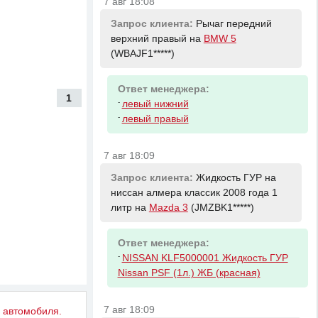
7 авг 18:08
Запрос клиента:
Рычаг передний
верхний правый на
BMW 5
(WBAJF1*****)
Ответ менеджера:
1
-
левый нижний
-
левый правый
7 авг 18:09
Запрос клиента:
Жидкость ГУР на
ниссан алмера классик 2008 года 1
литр на
Mazda 3
(JMZBK1*****)
Ответ менеджера:
-
NISSAN KLF5000001 Жидкость ГУР
Nissan PSF (1л.) ЖБ (красная)
7 авг 18:09
у автомобиля.