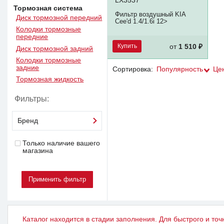
LX3537
Тормозная система
Фильтр воздушный KIA
Диск тормозной передний
Cee'd 1.4/1.6i 12>
Колодки тормозные
передние
Купить
от
1 510 ₽
Диск тормозной задний
Колодки тормозные
задние
Сортировка:
Популярность
Це
Тормозная жидкость
Фильтры:
Бренд
Только наличие вашего
магазина
Каталог находится в стадии заполнения. Для быстрого и точ