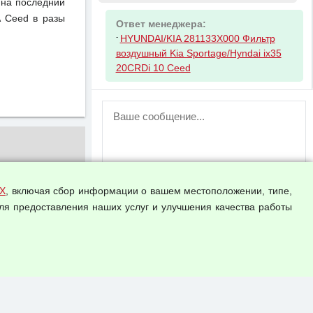
 на последний
A Ceed в разы
Ответ менеджера:
-
HYUNDAI/KIA 281133X000 Фильтр
воздушный Kia Sportage/Hyndai ix35
20CRDi 10 Ceed
ВНИМАНИЕ!
Возможность отправлять сообщения
для незарегистрированных
пользователей временно отключена!
Зарегистрируйтесь или войдите в свой
аккаунт.
Х
, включая сбор информации о вашем местоположении, типе,
ля предоставления наших услуг и улучшения качества работы
Прикрепить