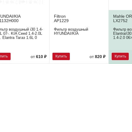
UNDAI/KIA
Filtron
Mahle OR
1132H000
AP1229
LX2752
льтр воздушный i30 1.4-
Фильтр воздушный
Фильтр во
0L 07-. KIA Ceed 1.4-2.0L
HYUNDAI/KIA
Elantra/i3
. Elantra Тагaз 1.6L 0
1.4-2.0 06
упить
Купить
Купить
от
610 ₽
от
820 ₽