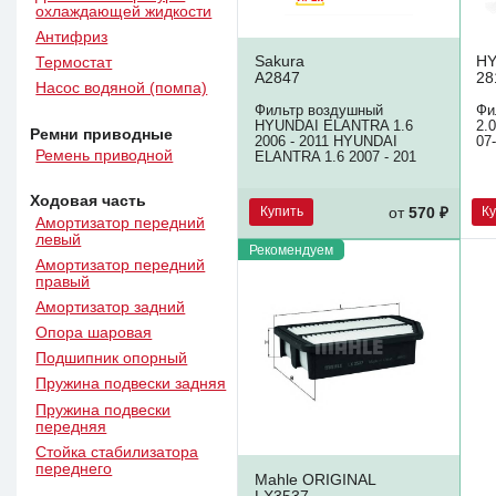
охлаждающей жидкости
Антифриз
Sakura
HY
Термостат
A2847
28
Насос водяной (помпа)
Фильтр воздушный
Фи
HYUNDAI ELANTRA 1.6
2.
Ремни приводные
2006 - 2011 HYUNDAI
07-
Ремень приводной
ELANTRA 1.6 2007 - 201
Ходовая часть
Купить
К
от
570 ₽
Амортизатор передний
левый
Рекомендуем
Амортизатор передний
правый
Амортизатор задний
Опора шаровая
Подшипник опорный
Пружина подвески задняя
Пружина подвески
передняя
Стойка стабилизатора
переднего
Mahle ORIGINAL