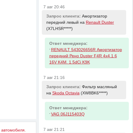
7 авг 20:46
Запрос клиента:
Амортизатор
передний левый на
Renault Duster
(X7LHSR*****)
Ответ менеджера:
-
RENAULT 543026656R Амортизатор
передний Рено Duster F4R 4x4.1.6
16V K4M. 1.5dCi K9K
7 авг 21:16
Запрос клиента:
Фильтр масляный
на
Skoda Octavia
(XW8BK6*****)
Ответ менеджера:
-
VAG 06J115403Q
7 авг 21:21
у автомобиля.