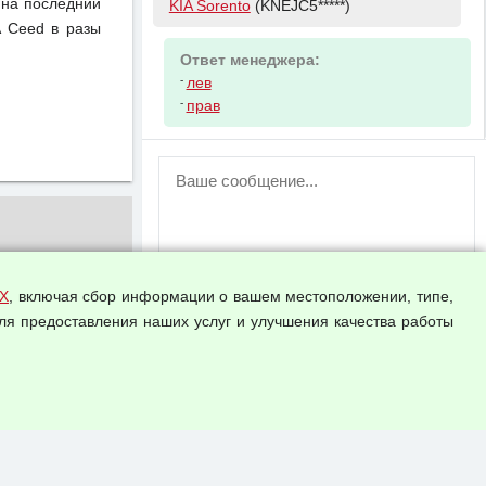
 на последний
KIA Sorento
(KNEJC5*****)
A Ceed в разы
Ответ менеджера:
-
лев
-
прав
ВНИМАНИЕ!
Возможность отправлять сообщения
для незарегистрированных
пользователей временно отключена!
Зарегистрируйтесь или войдите в свой
аккаунт.
Х
, включая сбор информации о вашем местоположении, типе,
ля предоставления наших услуг и улучшения качества работы
Прикрепить