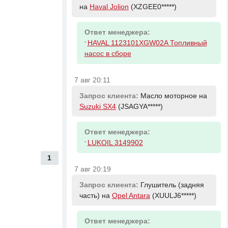
на
Haval Jolion
(XZGEE0*****)
Ответ менеджера:
-
HAVAL 1123101XGW02A Топливный
насос в сборе
7 авг 20:11
Запрос клиента:
Масло моторное на
Suzuki SX4
(JSAGYA*****)
Ответ менеджера:
-
LUKOIL 3149902
1
7 авг 20:19
Запрос клиента:
Глушитель (задняя
часть) на
Opel Antara
(XUULJ6*****)
Ответ менеджера: