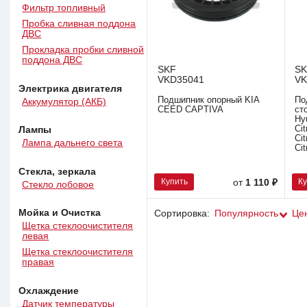
Фильтр топливный
Пробка сливная поддона
ДВС
Прокладка пробки сливной
поддона ДВС
SKF
S
VKD35041
VK
Электрика двигателя
Подшипник опорный KIA
По
Аккумулятор (АКБ)
CEED CAPTIVA
ст
Hy
Ci
Лампы
Ci
Лампа дальнего света
Ci
Стекла, зеркала
Купить
К
от
1 110 ₽
Стекло лобовое
Мойка и Очистка
Сортировка:
Популярность
Це
Щетка стеклоочистителя
левая
Щетка стеклоочистителя
правая
Охлаждение
Датчик температуры