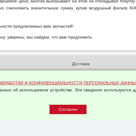
м дешевле цена, многие выигрывают на этом не откладывая покупку
но сэкономить значительную сумму, купив воздушный фильтр KI
ьности предлагаемых вам запчастей!
у, уверены, мы найдем, что вам предложить.
и
Доставка
бработки и конфиденциальности
Вакансии
ых данных
Оплата и возвраты
ОБРАБОТКИ И КОНФИДЕНЦИАЛЬНОСТИ ПЕРСОНАЛЬНЫХ ДАННЫ
на обработку персональных
Арендодателям
данных об используемом устройстве. Эти сведения используются д
Написать письмо Руководству
овой купли-продажи
оферта