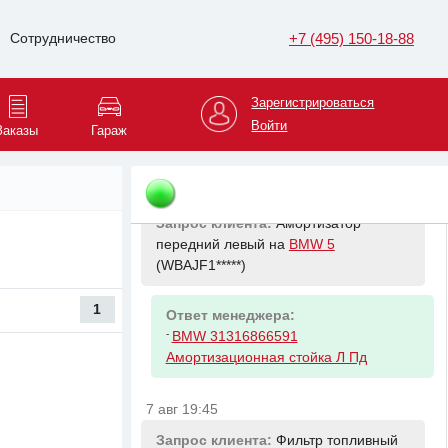
Запрос клиента:
Ступица передняя
+7 (495) 150-18-88
Сотрудничество
левая на
Ford Transit
(Z6FXXX*****)
Ответ менеджера:
Зарегистрироваться
-
FORD 2472588 Ступица передняя
Войти
Заказы
Гараж
(ремк-т болты. гайка) Tr14- FWD
7 авг 19:12
Запрос клиента:
Амортизатор
передний левый на
BMW 5
(WBAJF1*****)
1
Ответ менеджера:
-
BMW 31316866591
Амортизационная стойка Л Пд
7 авг 19:45
Запрос клиента:
Фильтр топливный