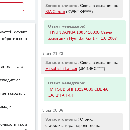
Запрос клиента:
Свеча зажигания на
KIA Cerato
(XWEFX4*****)
Ответ менеджера:
-
частей служит
HYUNDAI/KIA 1885410080 Свеча
зажигания Hyundai Kia 1.4- 1.6 2007-
 обратиться к
7 авг 21:23
Запрос клиента:
Свеча зажигания на
отипом — это
Mitsubishi Lancer
(JMBSRC*****)
изводителя,
Ответ менеджера:
-
MITSUBISHI 1822A086 СВЕЧА
ие заводы, с
ЗАЖИГАНИЯ
мых, и
8 авг 00:06
Запрос клиента:
Стойка
тоимости так и
стабилизатора переднего на