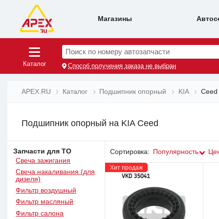
Магазины
Автос
Поиск по номеру автозапчасти
Каталог
Способ получения заказа не выбран
APEX.RU
Каталог
Подшипник опорный
KIA
Ceed
Подшипник опорный на KIA Ceed
Запчасти для ТО
Сортировка:
Популярность
Це
Свеча зажигания
Хит продаж
Свеча накаливания (для
дизеля)
Фильтр воздушный
Фильтр масляный
Фильтр салона