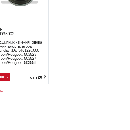
KF
D35002
дшипник качения, опора
ойки амортизатора
undai/KIA, 546122C000
troen/Peugeot, 503523
troen/Peugeot, 503527
troen/Peugeot, 503558
упить
от
720 ₽
на