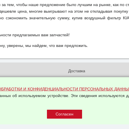
м за тем, чтобы наше предложение было лучшим на рынке, как по с
м дешевле цена, многие выигрывают на этом не откладывая покупку
но сэкономить значительную сумму, купив воздушный фильтр KI
ьности предлагаемых вам запчастей!
у, уверены, мы найдем, что вам предложить.
и
Доставка
бработки и конфиденциальности
Вакансии
ых данных
Оплата и возвраты
ОБРАБОТКИ И КОНФИДЕНЦИАЛЬНОСТИ ПЕРСОНАЛЬНЫХ ДАННЫ
на обработку персональных
Арендодателям
данных об используемом устройстве. Эти сведения используются д
Написать письмо Руководству
овой купли-продажи
оферта