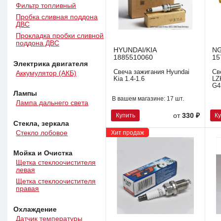
Фильтр топливный
Пробка сливная поддона
ДВС
Прокладка пробки сливной
поддона ДВС
HYUNDAI/KIA
N
1885510060
15
Электрика двигателя
Свеча зажигания Hyundai
Св
Аккумулятор (АКБ)
Kia 1.4-1.6
LZ
G4
Лампы
В вашем магазине:
17 шт.
Лампа дальнего света
Купить
К
от
330 ₽
Стекла, зеркала
Стекло лобовое
Хит продаж
Мойка и Очистка
Щетка стеклоочистителя
левая
Щетка стеклоочистителя
правая
Охлаждение
Датчик температуры