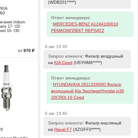
(WDB201*****)
KIA
60
Ответ менеджера:
гания Iridium
-
MERCEDES-BENZ A1244100010
aris 17- I20 :
РЕМКОМПЛЕКТ REPSATZ
eed 15- I30:
6 авг 19:39
от
970 ₽
Запрос клиента:
Фильтр воздушный
на
KIA Ceed
(U5YHM8*****)
Ответ менеджера:
-
HYUNDAI/KIA 281133X000 Фильтр
воздушный Kia Sportage/Hyndai ix35
20CRDi 10 Ceed
6 авг 19:46
Запрос клиента:
Фильтр масляный
на
Haval F7
(XZGFF0*****)
9