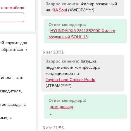
Запрос клиента:
Фильтр воздушный
у автомобиля.
на
KIA Soul
(XWEJP8*****)
Ответ менеджера:
-
HYUNDAI/KIA 28113B2000 Фильтр
воздушный SOUL 13
ей служит для
 обратиться к
6 авг 20:31
Запрос клиента:
Катушка
индуктивности компрессора
кондицирнера на
отипом — это
Toyota Land Cruiser Prado
(JTEAM2*****)
изводителя,
Ответ менеджера:
ие заводы, с
-
компрессор
-
.
мых, и
6 авг 21:56