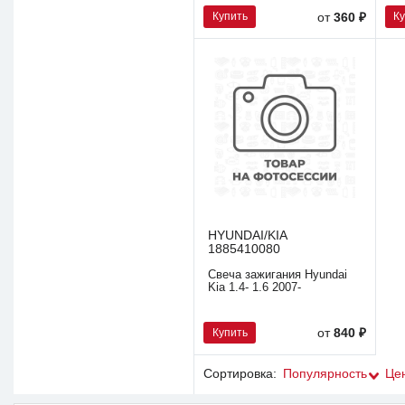
Купить
К
от
360 ₽
HYUNDAI/KIA
1885410080
Свеча зажигания Hyundai
Kia 1.4- 1.6 2007-
Купить
от
840 ₽
Сортировка:
Популярность
Це