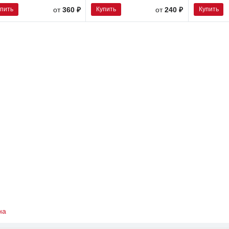
упить
Купить
Купить
от
360 ₽
от
240 ₽
на