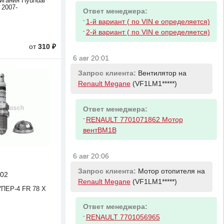
игания Hyundai
 2007-
Ответ менеджера:
-
1-й вариант ( по VIN е определяется)
-
2-й вариант ( по VIN е определяется)
от
310 ₽
6 авг 20:01
Запрос клиента:
Вентилятор на
Renault Megane
(VF1LM1*****)
Ответ менеджера:
-
RENAULT 7701071862 Мотор
вентBM1B
6 авг 20:06
Запрос клиента:
Мотор отопителя на
02
Renault Megane
(VF1LM1*****)
ПЕР-4 FR 78 X
Ответ менеджера:
-
RENAULT 7701056965