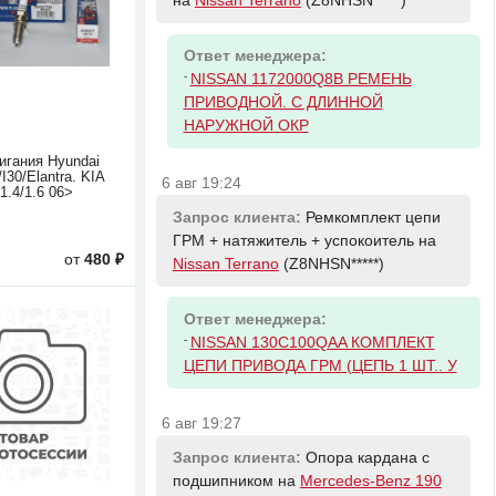
на
Nissan Terrano
(Z8NHSN*****)
Ответ менеджера:
-
NISSAN 1172000Q8B РЕМЕНЬ
ПРИВОДНОЙ. С ДЛИННОЙ
НАРУЖНОЙ ОКР
игания Hyundai
/I30/Elantra. KIA
6 авг 19:24
1.4/1.6 06>
Запрос клиента:
Ремкомплект цепи
ГРМ + натяжитель + успокоитель на
от
480 ₽
Nissan Terrano
(Z8NHSN*****)
Ответ менеджера:
-
NISSAN 130C100QAA КОМПЛЕКТ
ЦЕПИ ПРИВОДА ГРМ (ЦЕПЬ 1 ШТ.. У
6 авг 19:27
Запрос клиента:
Опора кардана с
подшипником на
Mercedes-Benz 190