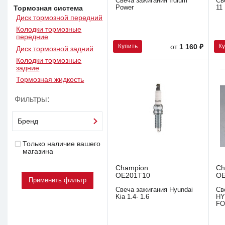
Свеча зажигания Irdium
Св
Power
11
Тормозная система
Диск тормозной передний
Колодки тормозные
передние
Купить
К
от
1 160 ₽
Диск тормозной задний
Колодки тормозные
задние
Тормозная жидкость
Фильтры:
Бренд
Только наличие вашего
магазина
Champion
Ch
OE201T10
OE
Свеча зажигания Hyundai
Св
Kia 1.4- 1.6
HY
FO