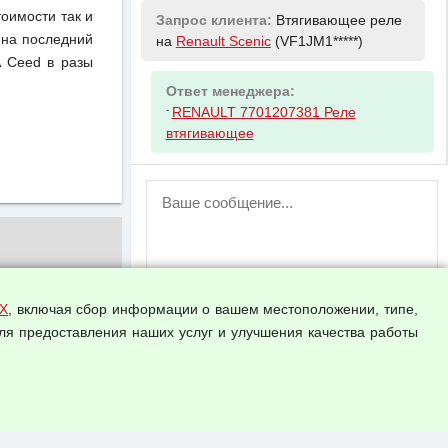
тоимости так и
Запрос клиента:
Втягивающее реле
 на последний
на
Renault Scenic
(VF1JM1*****)
A Ceed в разы
Ответ менеджера:
-
RENAULT 7701207381 Реле
втягивающее
ВНИМАНИЕ!
Возможность отправлять сообщения
для незарегистрированных
пользователей временно отключена!
Зарегистрируйтесь или войдите в свой
аккаунт.
Х
, включая сбор информации о вашем местоположении, типе,
ля предоставления наших услуг и улучшения качества работы
Прикрепить