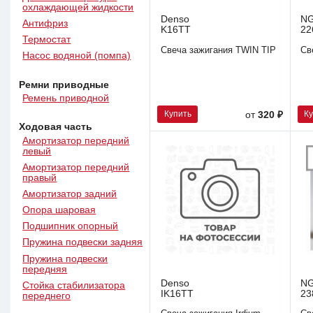
охлаждающей жидкости
Denso
N
Антифриз
K16TT
22
Термостат
Свеча зажигания TWIN TIP
Св
Насос водяной (помпа)
Ремни приводные
Ремень приводной
Купить
К
от
320 ₽
Ходовая часть
Амортизатор передний
левый
Амортизатор передний
правый
Амортизатор задний
Опора шаровая
Подшипник опорный
Пружина подвески задняя
Пружина подвески
передняя
Denso
N
Стойка стабилизатора
IK16TT
23
переднего