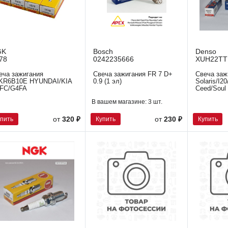
GK
Bosch
Denso
78
0242235666
XUH22TT
еча зажигания
Свеча зажигания FR 7 D+
Свеча заж
KR6B10E HYUNDAI/KIA
0.9 (1 эл)
Solaris/I20
FC/G4FA
Ceed/Soul 
В вашем магазине:
3 шт.
упить
Купить
Купить
от
320 ₽
от
230 ₽