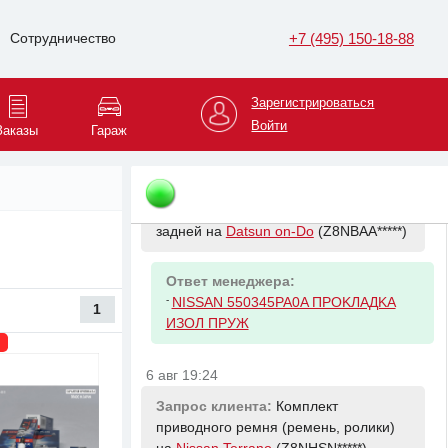
амортизатора заднего на
Datsun on-Do
(Z8NBAA*****)
+7 (495) 150-18-88
Сотрудничество
Ответ менеджера:
Зарегистрироваться
-
NISSAN 552405PA0E Буфер хода
Войти
сжатия
Заказы
Гараж
6 авг 19:23
Запрос клиента:
Проставка пружины
задней на
Datsun on-Do
(Z8NBAA*****)
Ответ менеджера:
-
NISSAN 550345PA0A ПPOKЛAДKA
1
ИЗOЛ ПPУЖ
6 авг 19:24
Запрос клиента:
Комплект
приводного ремня (ремень, ролики)