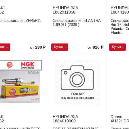
GK
HYUNDAI/KIA
HYUNDAI/
62
1882911050
18844100
еча зажигания ZFR5F11
Свеча зажигания ELANTRA
Свеча зажи
1.6/CRT (2006-)
Rio 17- Sol
Picanta: C
Elantra
упить
Купить
Купить
от
290 ₽
от
820 ₽
GK
HYUNDAI/KIA
Denso
82
1884610060
XU22HDR