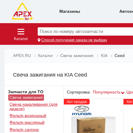
Магазины
Автос
Поиск по номеру автозапчасти
Каталог
Способ получения заказа не выбран
APEX.RU
Каталог
Свеча зажигания
KIA
Ceed
Свеча зажигания на KIA Ceed
Запчасти для ТО
Сортировка:
Популярность
Це
Свеча зажигания
Хит продаж
Хит
Свеча накаливания (для
дизеля)
Фильтр воздушный
Фильтр масляный
Фильтр салона