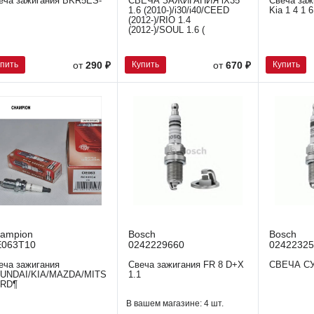
еча зажигания BKR5ES-
СВЕЧА ЗАЖИГАНИЯ iX35
Свеча заж
1.6 (2010-)/i30/i40/CEED
Kia 1 4 1 6
(2012-)/RIO 1.4
(2012-)/SOUL 1.6 (
упить
Купить
Купить
от
290 ₽
от
670 ₽
ampion
Bosch
Bosch
063T10
0242229660
02422325
еча зажигания
Свеча зажигания FR 8 D+X
СВЕЧА СУ
UNDAI/KIA/MAZDA/MITSUBISHI/NISSAN/SUBARU/
1.1
RD¶
В вашем магазине:
4 шт.