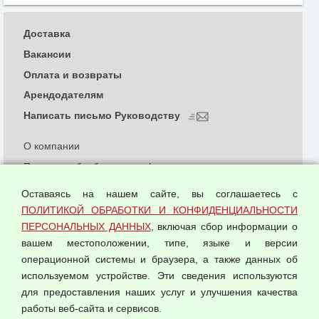
Доставка
Вакансии
Оплата и возвраты
Арендодателям
Написать письмо Руководству
О компании
Политика обработки и конфиденциальности
персональных данных
Оставаясь на нашем сайте, вы соглашаетесь с
Согласием на обработку персональных данных
ПОЛИТИКОЙ ОБРАБОТКИ И КОНФИДЕНЦИАЛЬНОСТИ
Оферта оптовой купли-продажи
ПЕРСОНАЛЬНЫХ ДАННЫХ
, включая сбор информации о
Публичная оферта
вашем местоположении, типе, языке и версии
операционной системы и браузера, а также данных об
используемом устройстве. Эти сведения используются
для предоставления наших услуг и улучшения качества
© 2026 ООО "Феникс"
работы веб-сайта и сервисов.