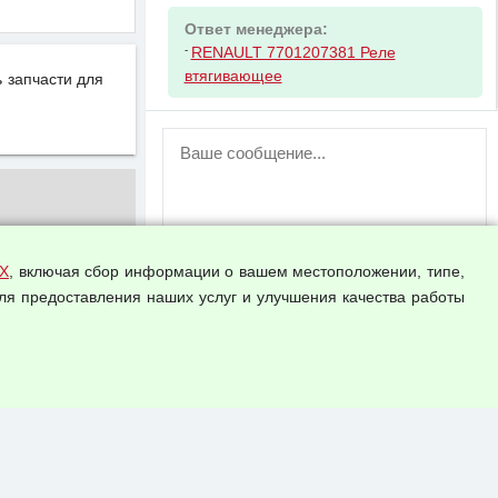
Ответ менеджера:
-
RENAULT 7701207381 Реле
втягивающее
 запчасти для
ВНИМАНИЕ!
Возможность отправлять сообщения
для незарегистрированных
пользователей временно отключена!
Зарегистрируйтесь или войдите в свой
аккаунт.
Х
, включая сбор информации о вашем местоположении, типе,
ля предоставления наших услуг и улучшения качества работы
Прикрепить