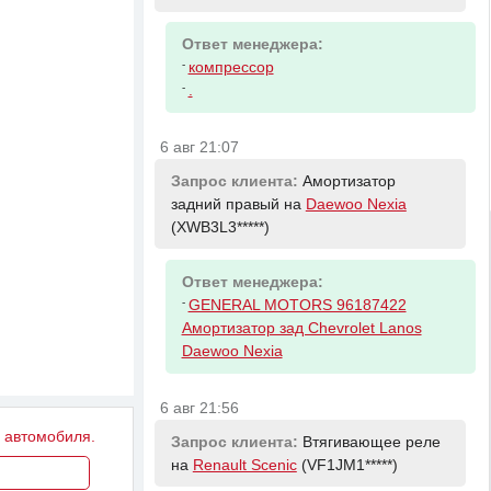
Ответ менеджера:
-
компрессор
-
.
6 авг 21:07
Запрос клиента:
Амортизатор
задний правый на
Daewoo Nexia
(XWB3L3*****)
Ответ менеджера:
-
GENERAL MOTORS 96187422
Амортизатор зад Chevrolet Lanos
Daewoo Nexia
6 авг 21:56
у автомобиля.
Запрос клиента:
Втягивающее реле
на
Renault Scenic
(VF1JM1*****)