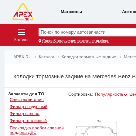
Магазины
Автос
Поиск по номеру автозапчасти
Каталог
Способ получения заказа не выбран
APEX.RU
Каталог
Колодки тормозные задние
Merce
Колодки тормозные задние на Mercedes-Benz B 
Запчасти для ТО
Сортировка:
Популярность
Це
Свеча зажигания
Фильтр воздушный
Фильтр салона
Фильтр топливный
Прокладка пробки сливной
поддона ДВС