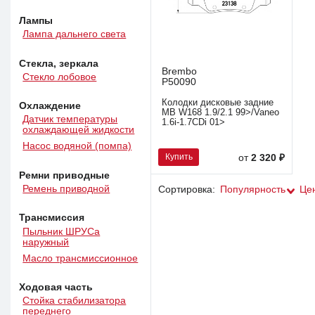
Лампы
Лампа дальнего света
Стекла, зеркала
Brembo
Стекло лобовое
P50090
Колодки дисковые задние
Охлаждение
MB W168 1.9/2.1 99>/Vaneo
Датчик температуры
1.6i-1.7CDi 01>
охлаждающей жидкости
Насос водяной (помпа)
Купить
от
2 320 ₽
Ремни приводные
Ремень приводной
Сортировка:
Популярность
Це
Трансмиссия
Пыльник ШРУСа
наружный
Масло трансмиссионное
Ходовая часть
Стойка стабилизатора
переднего