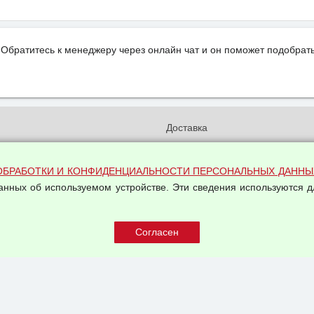
Обратитесь к менеджеру через онлайн чат и он поможет подобрать
и
Доставка
бработки и конфиденциальности
Вакансии
ых данных
Оплата и возвраты
ОБРАБОТКИ И КОНФИДЕНЦИАЛЬНОСТИ ПЕРСОНАЛЬНЫХ ДАННЫ
на обработку персональных
данных об используемом устройстве. Эти сведения используются д
Арендодателям
Написать письмо Руководству
овой купли-продажи
оферта