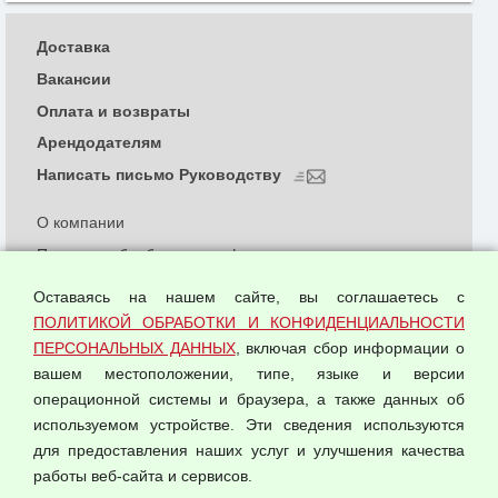
Доставка
Вакансии
Оплата и возвраты
Арендодателям
Написать письмо Руководству
О компании
Политика обработки и конфиденциальности
персональных данных
Оставаясь на нашем сайте, вы соглашаетесь с
Согласием на обработку персональных данных
ПОЛИТИКОЙ ОБРАБОТКИ И КОНФИДЕНЦИАЛЬНОСТИ
Оферта оптовой купли-продажи
ПЕРСОНАЛЬНЫХ ДАННЫХ
, включая сбор информации о
Публичная оферта
вашем местоположении, типе, языке и версии
операционной системы и браузера, а также данных об
используемом устройстве. Эти сведения используются
для предоставления наших услуг и улучшения качества
© 2026 ООО "Феникс"
работы веб-сайта и сервисов.
Все права защищены.