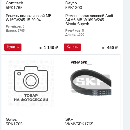
Contitech
Dayco
5PK1765
5PK1300
Ремень поликлиновой MB
Ремень поликлиновой Audi
W169W245 15-20 04
A4 A6 MB W169 W245
Skoda Superb
Ручейков
: 5
Ручейков
: 5
Длина
: 1765
Длина
: 1300
Купить
Купить
от
1 140 ₽
от
450 ₽
Gates
SKF
5PK1765
VKMV5PK1765