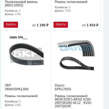
Поликлиновой ремень
Ремень поликлиновой
(8653-10552)
Ручейков
: 5
Ручейков
: 5
Длина
: 1765
Длина
: 1765
Купить
Купить
от
1 190 ₽
от
1 910 ₽
SKF
Dayco
VKMV5PK1300
5PK1765S
Ремень поликлиновой
Ремень поликлиновой
MERCEDES-BENZ A150-
Ручейков
: 5
200T(W169) 04-12 . B150-
Длина
: 1300
200T(W245