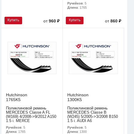
Ручейков
: 5
Длина
: 1765
Купить
Купить
от
960 ₽
от
860 ₽
Hutchinson
Hutchinson
1765K5
1300K5
Поликлиновой ремень
Поликлиновой ремень
MERCEDES Classe A FL
MERCEDES Classe B
(W169) 4/2008->9/2012 A150
(W245) 5/2005->3/2008 B150
1.5 i. MERCE
1.5 i. AUDI A6
Ручейков
: 5
Ручейков
: 5
Длина
: 1765
Длина
: 1300