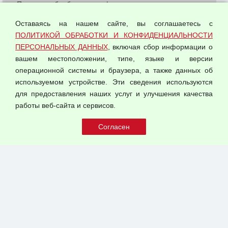
Политика обработки и конфиденциальности
персональных данных
Оставаясь на нашем сайте, вы соглашаетесь с
Согласием на обработку персональных данных
ПОЛИТИКОЙ ОБРАБОТКИ И КОНФИДЕНЦИАЛЬНОСТИ
Оферта оптовой купли-продажи
ПЕРСОНАЛЬНЫХ ДАННЫХ
, включая сбор информации о
Публичная оферта
вашем местоположении, типе, языке и версии
операционной системы и браузера, а также данных об
используемом устройстве. Эти сведения используются
для предоставления наших услуг и улучшения качества
© 2026 ООО "Феникс"
работы веб-сайта и сервисов.
Все права защищены.