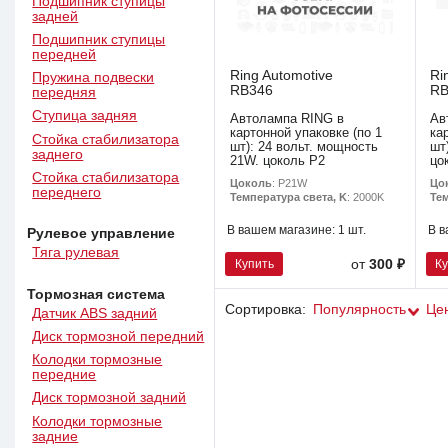
Подшипник ступицы
задней
Подшипник ступицы
передней
Ring Automotive
Ri
Пружина подвески
RB346
RB
передняя
Ступица задняя
Автолампа RING в
Ав
картонной упаковке (по 1
ка
Стойка стабилизатора
шт): 24 вольт. мощность
шт
заднего
21W. цоколь P2
цо
Стойка стабилизатора
Цоколь
: P21W
Цо
переднего
Температура света, K
: 2000K
Тем
В вашем магазине:
1 шт.
В в
Рулевое управление
Тяга рулевая
Купить
К
от
300 ₽
Тормозная система
Сортировка:
Популярность
Це
Датчик ABS задний
Диск тормозной передний
Колодки тормозные
передние
Диск тормозной задний
Колодки тормозные
задние