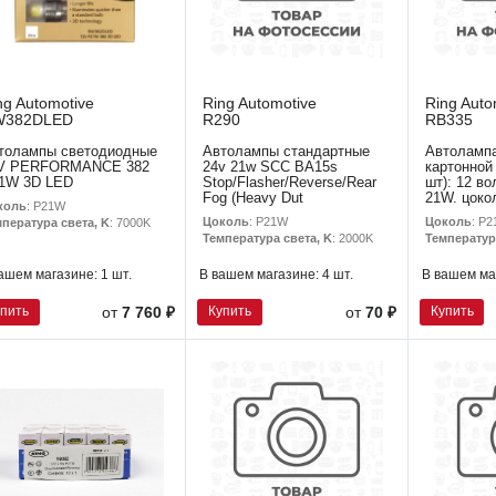
ng Automotive
Ring Automotive
Ring Auto
W382DLED
R290
RB335
толампы светодиодные
Автолампы стандартные
Автолампа
V PERFORMANCE 382
24v 21w SCC BA15s
картонной 
1W 3D LED
Stop/Flasher/Reverse/Rear
шт): 12 в
Fog (Heavy Dut
21W. цоко
коль
: P21W
Цоколь
: P21W
Цоколь
: P
пература света, K
: 7000K
Температура света, K
: 2000K
Температур
ашем магазине:
1 шт.
В вашем магазине:
4 шт.
В вашем ма
упить
Купить
Купить
от
7 760 ₽
от
70 ₽