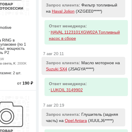
Запрос клиента:
Фильтр топливный
на
Haval Jolion
(XZGEE0*****)
Ответ менеджера:
motive
-
HAVAL 1123101XGW02A Топливный
насос в сборе
 RING в
упаковке (по 1
ольт. мощность
ль P2
7 авг 20:11
21W
Запрос клиента:
Масло моторное на
а света, K
: 2000K
Suzuki SX4
(JSAGYA*****)
газине:
2 шт.
от
190 ₽
Ответ менеджера:
-
LUKOIL 3149902
7 авг 20:19
Запрос клиента:
Глушитель (задняя
часть) на
Opel Antara
(XUULJ6*****)