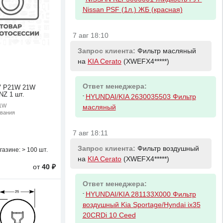
Nissan PSF (1л.) ЖБ (красная)
7 авг 18:10
Запрос клиента:
Фильтр масляный
на
KIA Cerato
(XWEFX4*****)
Ответ менеджера:
V P21W 21W
Z 1 шт.
-
HYUNDAI/KIA 2630035503 Фильтр
21W
масляный
ивания
7 авг 18:11
Запрос клиента:
Фильтр воздушный
газине:
> 100 шт.
на
KIA Cerato
(XWEFX4*****)
от
40 ₽
Ответ менеджера:
-
HYUNDAI/KIA 281133X000 Фильтр
воздушный Kia Sportage/Hyndai ix35
20CRDi 10 Ceed