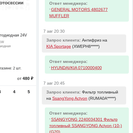
Ответ менеджера:
-
GENERAL MOTORS 4802677
MUFFLER
7 авг 20:30
тодиодная 24V
Запрос клиента:
Антифриз на
21W
диодная
KIA Sportage
(XWEPH8*****)
Ответ менеджера:
-
HYUNDAI/KIA 0710000400
газине:
2 шт.
от
480 ₽
7 авг 20:45
3
4
5
Запрос клиента:
Фильтр топливный
на
SsangYong Actyon
(RUMA0A*****)
Ответ менеджера:
-
SSANGYONG 2240034301 Фильтр
топливный SSANGYONG Actyon (10-)
(G20)