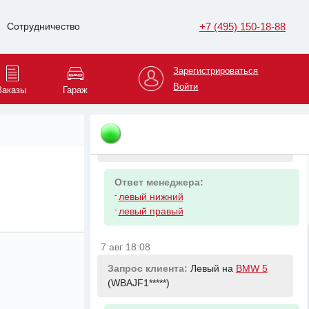
+7 (495) 150-18-88
Сотрудничество
Зарегистрироваться
Войти
Заказы
Гараж
7 авг 18:08
Запрос клиента:
Рычаг передний
верхний правый на
BMW 5
(WBAJF1*****)
Ответ менеджера:
-
левый нижний
-
левый правый
7 авг 18:08
Запрос клиента:
Левый на
BMW 5
(WBAJF1*****)