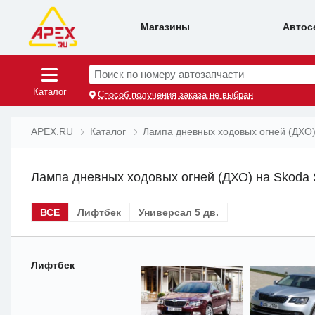
Магазины
Автос
Поиск по номеру автозапчасти
Каталог
Способ получения заказа не выбран
APEX.RU
Каталог
Лампа дневных ходовых огней (ДХО
Лампа дневных ходовых огней (ДХО) на Skoda 
ВСЕ
Лифтбек
Универсал 5 дв.
Лифтбек