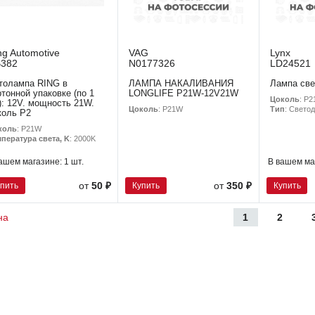
ng Automotive
VAG
Lynx
382
N0177326
LD24521
толампа RING в
ЛАМПА НАКАЛИВАНИЯ
Лампа све
ртонной упаковке (по 1
LONGLIFE P21W-12V21W
Цоколь
: P
): 12V. мощность 21W.
Цоколь
: P21W
Тип
: Свето
коль P2
коль
: P21W
пература света, K
: 2000K
ашем магазине:
1 шт.
В вашем ма
упить
Купить
Купить
от
50 ₽
от
350 ₽
1
2
на