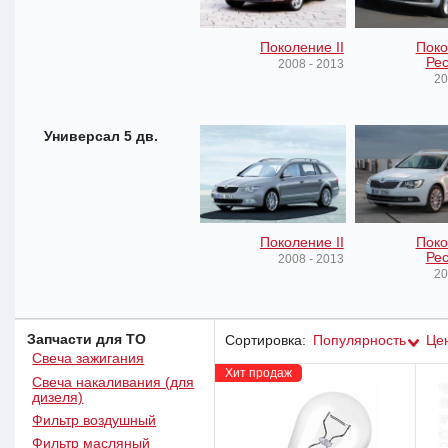
Поколение II
Поко
Рес
2008 - 2013
20
Универсал 5 дв.
Поколение II
Поко
Рес
2008 - 2013
20
Запчасти для ТО
Сортировка:
Популярность
Це
Свеча зажигания
Хит продаж
Свеча накаливания (для
дизеля)
Фильтр воздушный
Фильтр масляный