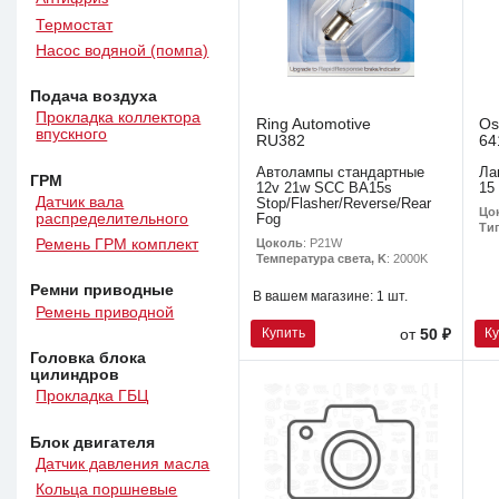
Термостат
Насос водяной (помпа)
Подача воздуха
Прокладка коллектора
Ring Automotive
Os
впускного
RU382
64
Автолампы стандартные
Ла
ГРМ
12v 21w SCC BA15s
15
Датчик вала
Stop/Flasher/Reverse/Rear
Цо
распределительного
Fog
Ти
Ремень ГРМ комплект
Цоколь
: P21W
Температура света, K
: 2000K
Ремни приводные
В вашем магазине:
1 шт.
Ремень приводной
Купить
К
от
50 ₽
Головка блока
цилиндров
Прокладка ГБЦ
Блок двигателя
Датчик давления масла
Кольца поршневые