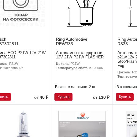
sch
Ring Automotive
Ring Auto
87302811
REW335
R335
мпа ECO P21W 12V 21W
Автолампы стандартные
Автоламп
87302811
12V 21W P21W FLASHER
p21w 12v 
Stop/Flash
коль
: P21W
Цоколь
: P21W
Fog
п
: Накаливания
Температура света, K
: 2000K
Цоколь
: P
Температур
В вашем магазине:
2 шт.
В вашем ма
упить
Купить
Купить
от
40 ₽
от
130 ₽