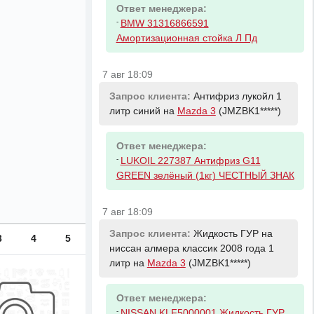
Ответ менеджера:
-
BMW 31316866591
Амортизационная стойка Л Пд
7 авг 18:09
Запрос клиента:
Антифриз лукойл 1
литр синий на
Mazda 3
(JMZBK1*****)
Ответ менеджера:
-
LUKOIL 227387 Антифриз G11
GREEN зелёный (1кг) ЧЕСТНЫЙ ЗНАК
7 авг 18:09
Запрос клиента:
Жидкость ГУР на
3
4
5
ниссан алмера классик 2008 года 1
литр на
Mazda 3
(JMZBK1*****)
Ответ менеджера:
-
NISSAN KLF5000001 Жидкость ГУР