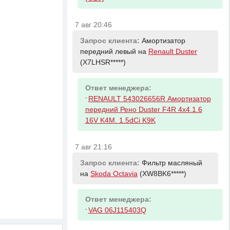
7 авг 20:46
Запрос клиента:
Амортизатор
передний левый на
Renault Duster
(X7LHSR*****)
Ответ менеджера:
-
RENAULT 543026656R Амортизатор
передний Рено Duster F4R 4x4.1.6
16V K4M. 1.5dCi K9K
7 авг 21:16
Запрос клиента:
Фильтр масляный
на
Skoda Octavia
(XW8BK6*****)
Ответ менеджера:
-
VAG 06J115403Q