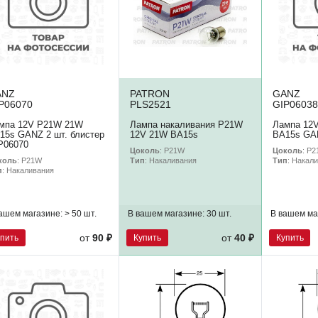
ANZ
PATRON
GANZ
P06070
PLS2521
GIP06038
мпа 12V P21W 21W
Лампа накаливания P21W
Лампа 12
15s GANZ 2 шт. блистер
12V 21W BA15s
BA15s GAN
P06070
Цоколь
: P21W
Цоколь
: P
коль
: P21W
Тип
: Накаливания
Тип
: Накал
п
: Накаливания
ашем магазине:
> 50 шт.
В вашем магазине:
30 шт.
В вашем ма
упить
Купить
Купить
от
90 ₽
от
40 ₽