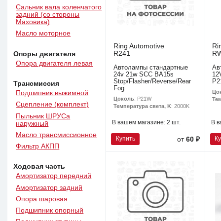
Сальник вала коленчатого
задний (со стороны
Маховика)
Масло моторное
Ring Automotive
Ri
R241
R
Опоры двигателя
Опора двигателя левая
Автолампы стандартные
Ав
24v 21w SCC BA15s
12
Stop/Flasher/Reverse/Rear
P2
Трансмиссия
Fog
Цо
Подшипник выжимной
Цоколь
: P21W
Тем
Сцепление (комплект)
Температура света, K
: 2000K
Пыльник ШРУСа
В вашем магазине:
2 шт.
В в
наружный
Масло трансмиссионное
Купить
К
от
60 ₽
Фильтр АКПП
Ходовая часть
Амортизатор передний
Амортизатор задний
Опора шаровая
Подшипник опорный