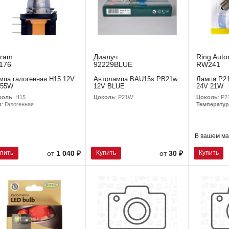
ram
Диалуч
Ring Auto
176
92229BLUE
RW241
мпа галогенная H15 12V
Автолампа BAU15s PB21w
Лампа P21
 55W
12V BLUE
24V 21W
коль
: H15
Цоколь
: P21W
Цоколь
: P
п
: Галогенная
Температур
В вашем ма
упить
Купить
Купить
от
1 040 ₽
от
30 ₽