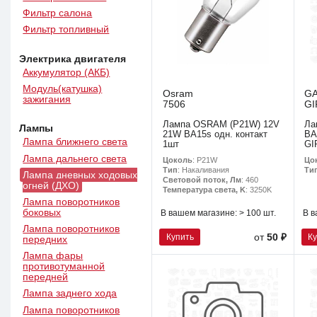
Фильтр салона
Фильтр топливный
Электрика двигателя
Аккумулятор (АКБ)
Модуль(катушка)
Osram
G
зажигания
7506
GI
Лампа OSRAM (P21W) 12V
Ла
Лампы
21W BA15s одн. контакт
BA
Лампа ближнего света
1шт
GI
Лампа дальнего света
Цоколь
: P21W
Цо
Тип
: Накаливания
Ти
Лампа дневных ходовых
Световой поток, Лм
: 460
огней (ДХО)
Температура света, K
: 3250K
Лампа поворотников
боковых
В вашем магазине:
> 100 шт.
В в
Лампа поворотников
Купить
К
от
50 ₽
передних
Лампа фары
противотуманной
передней
Лампа заднего хода
Лампа поворотников