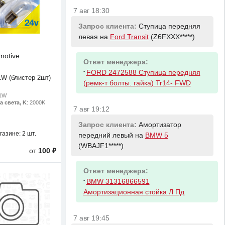
7 авг 18:30
Запрос клиента:
Ступица передняя
левая на
Ford Transit
(Z6FXXX*****)
motive
Ответ менеджера:
-
FORD 2472588 Ступица передняя
W (блистер 2шт)
(ремк-т болты. гайка) Tr14- FWD
21W
а света, K
: 2000K
7 авг 19:12
Запрос клиента:
Амортизатор
газине:
2 шт.
передний левый на
BMW 5
(WBAJF1*****)
от
100 ₽
Ответ менеджера:
-
BMW 31316866591
Амортизационная стойка Л Пд
7 авг 19:45