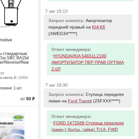
7 авг 18:13
Запрос клиента:
Амортизатор
передний правый на
KIA K5
(XWEG34*****)
motive
Ответ менеджера:
ы стандартные
-
HYUNDAI/KIA 54651L2100
21w SBC BA15d
er/Reverse/Rear
АМОРТИЗАТОР ПЕР ПРАВ OPTIMA
2.0Л
21W
а света, K
: 2000K
7 авг 18:30
газине:
1 шт.
Запрос клиента:
Ступица передняя
от
50 ₽
левая на
Ford Transit
(Z6FXXX*****)
Ответ менеджера:
-
FORD 2472588 Ступица передняя
(ремк-т болты. гайка) Tr14- FWD