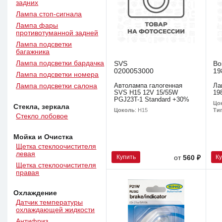
задних
Лампа стоп-сигнала
Лампа фары
противотуманной задней
Лампа подсветки
багажника
Лампа подсветки бардачка
SVS
Bo
0200053000
19
Лампа подсветки номера
Автолампа галогенная
Ла
Лампа подсветки салона
SVS H15 12V 15/55W
19
PGJ23T-1 Standard +30%
Цо
Стекла, зеркала
Цоколь
: H15
Ти
Стекло лобовое
Мойка и Очистка
Щетка стеклоочистителя
левая
Купить
К
от
560 ₽
Щетка стеклоочистителя
правая
Охлаждение
Датчик температуры
охлаждающей жидкости
Антифриз