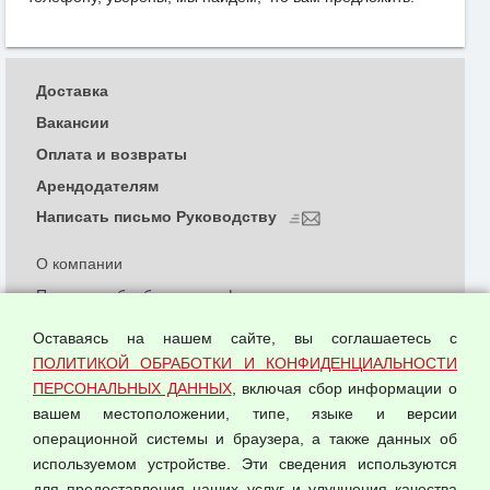
Доставка
Вакансии
Оплата и возвраты
Арендодателям
Написать письмо Руководству
О компании
Политика обработки и конфиденциальности
персональных данных
Оставаясь на нашем сайте, вы соглашаетесь с
Согласием на обработку персональных данных
ПОЛИТИКОЙ ОБРАБОТКИ И КОНФИДЕНЦИАЛЬНОСТИ
Оферта оптовой купли-продажи
ПЕРСОНАЛЬНЫХ ДАННЫХ
, включая сбор информации о
Публичная оферта
вашем местоположении, типе, языке и версии
операционной системы и браузера, а также данных об
используемом устройстве. Эти сведения используются
для предоставления наших услуг и улучшения качества