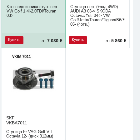
К-кт подшипника ступ. пер.
Ступица пер. (+зад 4WD)
VW Golf 1.4i-2.0TDi/Touran
AUDI A3 03-> SKODA
03>
Octavia/Yeti 04-> VW
Golf/Jetta/Touran/Tiguan/B6/B7
05- (4отв.)
Купить
Купить
от
7 030 ₽
от
5 860 ₽
SKF
VKBA7011
Ступица Fr VAG Golf VII
Octavia 12- (диск 312мм)