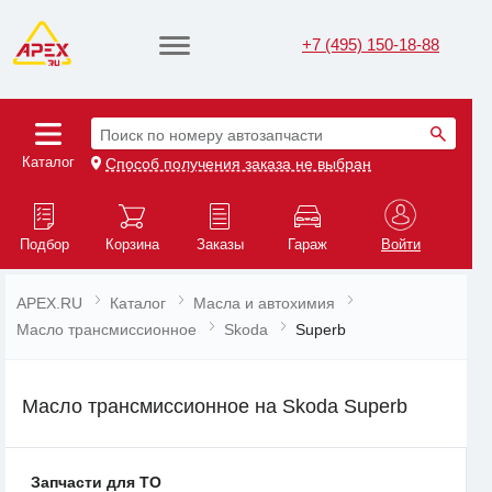
+7 (495) 150-18-88
Поиск по номеру автозапчасти
Каталог
Способ получения заказа не выбран
Подбор
Корзина
Заказы
Гараж
Войти
APEX.RU
Каталог
Масла и автохимия
Масло трансмиссионное
Skoda
Superb
Масло трансмиссионное на Skoda Superb
Запчасти для ТО