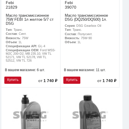
Febi
Febi
21829
39070
Масло трансмиссионное
Масло трансмиссионное
75W FEBI 1л желтое 5/7 ст
DSG (DQ250/DQ500) 1л.
DSG
Серия
: DSG Gearbox Oil
Тип
: Транс.
Тип
: Транс.
Состав
: Синт.
Состав
: Полусинт.
Вязкость
: 75W
Вязкость
: 75W-90
Объем
: 1L
Объем
: 1L
Спецификации API
: GL-4
Спецификации OEM
: Ford WSS-
M2C 200-D2, MB 235.10, VW TL
52171, VW TL 52178, VW TL
52512, VW TL 726
В вашем магазине:
6 шт.
В вашем магазине:
11 шт.
Купить
Купить
от
1 740 ₽
от
1 740 ₽