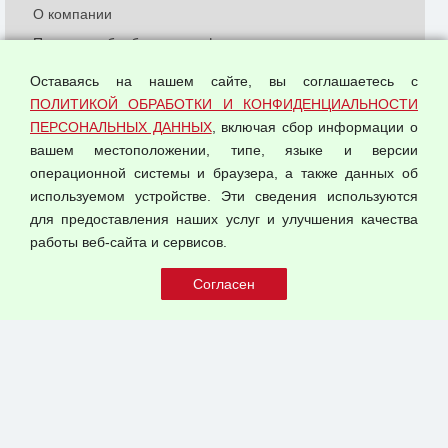
О компании
Политика обработки и конфиденциальности
персональных данных
Оставаясь на нашем сайте, вы соглашаетесь с
Согласием на обработку персональных данных
ПОЛИТИКОЙ ОБРАБОТКИ И КОНФИДЕНЦИАЛЬНОСТИ
Оферта оптовой купли-продажи
ПЕРСОНАЛЬНЫХ ДАННЫХ
, включая сбор информации о
Публичная оферта
вашем местоположении, типе, языке и версии
операционной системы и браузера, а также данных об
используемом устройстве. Эти сведения используются
для предоставления наших услуг и улучшения качества
© 2026 ООО "Феникс"
работы веб-сайта и сервисов.
Все права защищены.