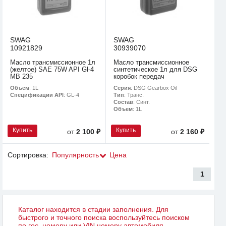
SWAG
SWAG
10921829
30939070
Масло трансмиссионное 1л
Масло трансмиссионное
(желтое) SAE 75W API Gl-4
синтетическое 1л для DSG
MB 235
коробок передач
Объем
: 1L
Серия
: DSG Gearbox Oil
Спецификации API
: GL-4
Тип
: Транс.
Состав
: Синт.
Объем
: 1L
Купить
Купить
от
2 100 ₽
от
2 160 ₽
Сортировка:
Популярность
Цена
1
Каталог находится в стадии заполнения. Для
быстрого и точного поиска воспользуйтесь поиском
по гос. номеру или VIN номеру автомобиля.