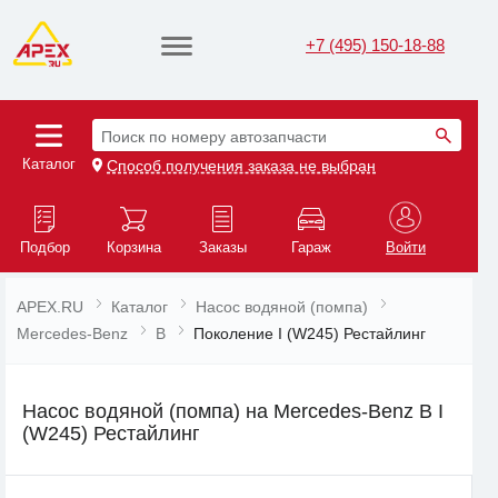
+7 (495) 150-18-88
Поиск по номеру автозапчасти
Каталог
Способ получения заказа не выбран
Подбор
Корзина
Заказы
Гараж
Войти
APEX.RU
Каталог
Насос водяной (помпа)
Mercedes-Benz
B
Поколение I (W245) Рестайлинг
Насос водяной (помпа) на Mercedes-Benz B I
(W245) Рестайлинг