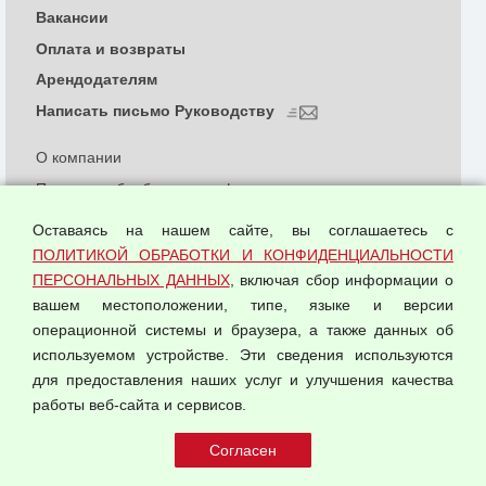
Вакансии
Оплата и возвраты
Арендодателям
Написать письмо Руководству
О компании
Политика обработки и конфиденциальности
персональных данных
Оставаясь на нашем сайте, вы соглашаетесь с
Согласием на обработку персональных данных
ПОЛИТИКОЙ ОБРАБОТКИ И КОНФИДЕНЦИАЛЬНОСТИ
Оферта оптовой купли-продажи
ПЕРСОНАЛЬНЫХ ДАННЫХ
, включая сбор информации о
Публичная оферта
вашем местоположении, типе, языке и версии
операционной системы и браузера, а также данных об
используемом устройстве. Эти сведения используются
для предоставления наших услуг и улучшения качества
© 2026 ООО "Феникс"
работы веб-сайта и сервисов.
Все права защищены.