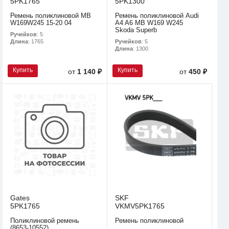
5PK1765
5PK1300
Ремень поликлиновой MB
Ремень поликлиновой Audi
W169W245 15-20 04
A4 A6 MB W169 W245
Skoda Superb
Ручейков
: 5
Ручейков
: 5
Длина
: 1765
Длина
: 1300
Купить
Купить
от
1 140 ₽
от
450 ₽
Gates
SKF
5PK1765
VKMV5PK1765
Поликлиновой ремень
Ремень поликлиновой
(8653-10552)