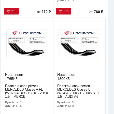
Длина
: 1765
Купить
Купить
от
970 ₽
от
780 ₽
Hutchinson
Hutchinson
1765K5
1300K5
Поликлиновой ремень
Поликлиновой ремень
MERCEDES Classe A FL
MERCEDES Classe B
(W169) 4/2008->9/2012 A150
(W245) 5/2005->3/2008 B150
1.5 i. MERCE
1.5 i. AUDI A6
Ручейков
: 5
Ручейков
: 5
Длина
: 1765
Длина
: 1300