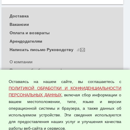
Доставка
Вакансии
Оплата и возвраты
Арендодателям
Написать письмо Руководству
О компании
Политика обработки и конфиденциальности
персональных данных
Оставаясь на нашем сайте, вы соглашаетесь с
Согласием на обработку персональных данных
ПОЛИТИКОЙ ОБРАБОТКИ И КОНФИДЕНЦИАЛЬНОСТИ
Оферта оптовой купли-продажи
ПЕРСОНАЛЬНЫХ ДАННЫХ
, включая сбор информации о
Публичная оферта
вашем местоположении, типе, языке и версии
операционной системы и браузера, а также данных об
используемом устройстве. Эти сведения используются
для предоставления наших услуг и улучшения качества
© 2026 ООО "Феникс"
работы веб-сайта и сервисов.