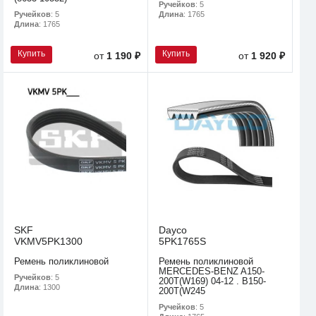
Ручейков
: 5
Ручейков
: 5
Длина
: 1765
Длина
: 1765
Купить
Купить
от
1 190 ₽
от
1 920 ₽
SKF
Dayco
VKMV5PK1300
5PK1765S
Ремень поликлиновой
Ремень поликлиновой
MERCEDES-BENZ A150-
Ручейков
: 5
200T(W169) 04-12 . B150-
Длина
: 1300
200T(W245
Ручейков
: 5