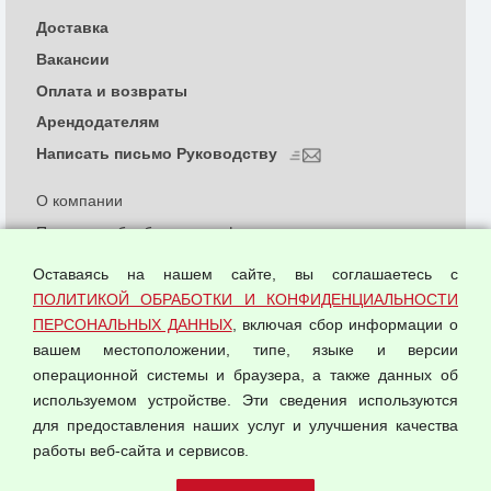
Доставка
Вакансии
Оплата и возвраты
Арендодателям
Написать письмо Руководству
О компании
Политика обработки и конфиденциальности
персональных данных
Оставаясь на нашем сайте, вы соглашаетесь с
Согласием на обработку персональных данных
ПОЛИТИКОЙ ОБРАБОТКИ И КОНФИДЕНЦИАЛЬНОСТИ
Оферта оптовой купли-продажи
ПЕРСОНАЛЬНЫХ ДАННЫХ
, включая сбор информации о
Публичная оферта
вашем местоположении, типе, языке и версии
операционной системы и браузера, а также данных об
используемом устройстве. Эти сведения используются
для предоставления наших услуг и улучшения качества
© 2026 ООО "Феникс"
работы веб-сайта и сервисов.
Все права защищены.