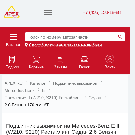
+7 (495) 150-18-88
Поиск по номеру автозапчасти
Каталог
Способ получения заказа не выбран
Подбор
Корзина
Заказы
Гараж
Войти
APEX.RU
Каталог
Подшипник выжимной
Mercedes-Benz
E
Поколение II (W210, S210) Рестайлинг
Седан
2.6 Бензин 170 л.с. AT
Подшипник выжимной на Mercedes-Benz E II
(W210, S210) Рестайлинг Седан 2.6 Бензин