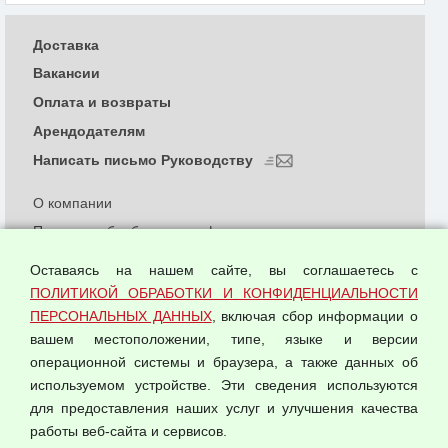
Доставка
Вакансии
Оплата и возвраты
Арендодателям
Написать письмо Руководству
О компании
Политика обработки и конфиденциальности
персональных данных
Оставаясь на нашем сайте, вы соглашаетесь с
Согласием на обработку персональных данных
ПОЛИТИКОЙ ОБРАБОТКИ И КОНФИДЕНЦИАЛЬНОСТИ
Оферта оптовой купли-продажи
ПЕРСОНАЛЬНЫХ ДАННЫХ
, включая сбор информации о
Публичная оферта
вашем местоположении, типе, языке и версии
операционной системы и браузера, а также данных об
используемом устройстве. Эти сведения используются
для предоставления наших услуг и улучшения качества
© 2026 ООО "Феникс"
работы веб-сайта и сервисов.
Все права защищены.