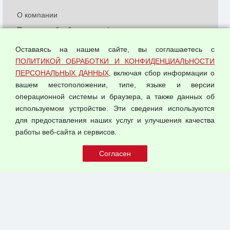
О компании
Политика обработки и конфиденциальности
персональных данных
Оставаясь на нашем сайте, вы соглашаетесь с
Согласием на обработку персональных данных
ПОЛИТИКОЙ ОБРАБОТКИ И КОНФИДЕНЦИАЛЬНОСТИ
Оферта оптовой купли-продажи
ПЕРСОНАЛЬНЫХ ДАННЫХ
, включая сбор информации о
Публичная оферта
вашем местоположении, типе, языке и версии
операционной системы и браузера, а также данных об
используемом устройстве. Эти сведения используются
для предоставления наших услуг и улучшения качества
© 2026 ООО "Феникс"
работы веб-сайта и сервисов.
Все права защищены.