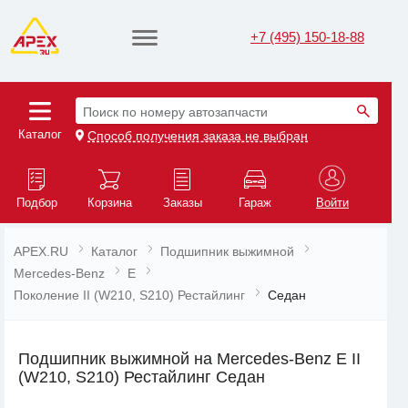
+7 (495) 150-18-88
Поиск по номеру автозапчасти
Каталог
Способ получения заказа не выбран
Подбор
Корзина
Заказы
Гараж
Войти
APEX.RU
Каталог
Подшипник выжимной
Mercedes-Benz
E
Поколение II (W210, S210) Рестайлинг
Седан
Подшипник выжимной на Mercedes-Benz E II
(W210, S210) Рестайлинг Седан