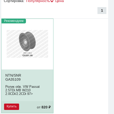
Сортировка:
Популярность
Цена
1
Рекомендуем
NTN/SNR
GA35109
Ролик обв. VW Passat
2.5TDi.MB W210
2.0CDi/2.2CDi 97>
Купить
от
820 ₽