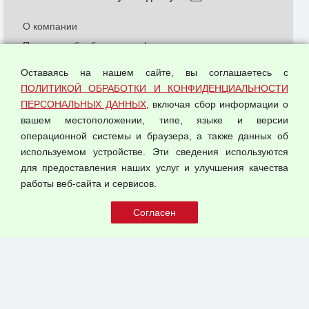
О компании
Политика обработки и конфиденциальности
персональных данных
Оставаясь на нашем сайте, вы соглашаетесь с
Согласием на обработку персональных данных
ПОЛИТИКОЙ ОБРАБОТКИ И КОНФИДЕНЦИАЛЬНОСТИ
Оферта оптовой купли-продажи
ПЕРСОНАЛЬНЫХ ДАННЫХ
, включая сбор информации о
Публичная оферта
вашем местоположении, типе, языке и версии
операционной системы и браузера, а также данных об
используемом устройстве. Эти сведения используются
для предоставления наших услуг и улучшения качества
© 2026 ООО "Феникс"
работы веб-сайта и сервисов.
Все права защищены.