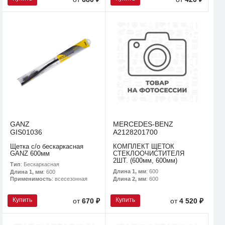
GANZ
MERCEDES-BENZ
GIS01036
A2128201700
Щетка с/о бескаркасная
КОМПЛЕКТ ЩЕТОК
GANZ 600мм
СТЕКЛООЧИСТИТЕЛЯ
2ШТ. (600мм, 600мм)
Тип
: Бескаркасная
Длина 1, мм
: 600
Длина 1, мм
: 600
Длина 2, мм
: 600
Применимость
: всесезонная
Купить
Купить
от
670 ₽
от
4 520 ₽