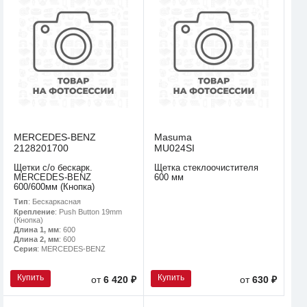
MERCEDES-BENZ
Masuma
2128201700
MU024SI
Щетки с/о бескарк.
Щетка стеклоочистителя
MERCEDES-BENZ
600 мм
600/600мм (Кнопка)
Тип
: Бескаркасная
Крепление
: Push Button 19mm
(Кнопка)
Длина 1, мм
: 600
Длина 2, мм
: 600
Серия
: MERCEDES-BENZ
Купить
Купить
от
6 420 ₽
от
630 ₽