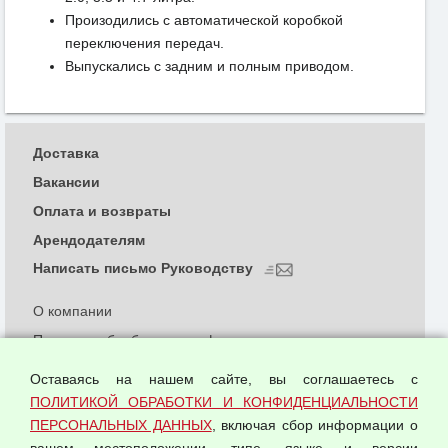
Произодились с автоматической коробкой
переключения передач.
Выпускались с задним и полным приводом.
Доставка
Вакансии
Оплата и возвраты
Арендодателям
Написать письмо Руководству
О компании
Политика обработки и конфиденциальности
персональных данных
Оставаясь на нашем сайте, вы соглашаетесь с
Согласием на обработку персональных данных
ПОЛИТИКОЙ ОБРАБОТКИ И КОНФИДЕНЦИАЛЬНОСТИ
Оферта оптовой купли-продажи
ПЕРСОНАЛЬНЫХ ДАННЫХ
, включая сбор информации о
Публичная оферта
вашем местоположении, типе, языке и версии