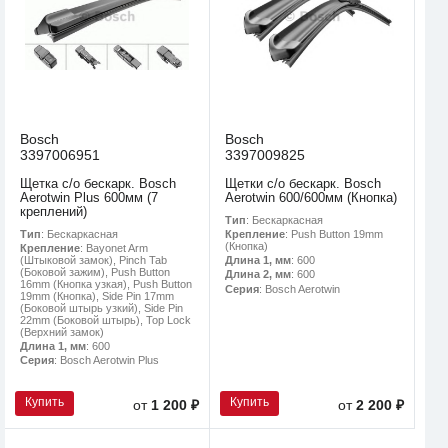
Bosch
Bosch
3397006951
3397009825
Щетка с/о бескарк. Bosch
Щетки с/о бескарк. Bosch
Aerotwin Plus 600мм (7
Aerotwin 600/600мм (Кнопка)
креплений)
Тип
: Бескаркасная
Тип
: Бескаркасная
Крепление
: Push Button 19mm
(Кнопка)
Крепление
: Bayonet Arm
(Штыковой замок), Pinch Tab
Длина 1, мм
: 600
(Боковой зажим), Push Button
Длина 2, мм
: 600
16mm (Кнопка узкая), Push Button
Серия
: Bosch Aerotwin
19mm (Кнопка), Side Pin 17mm
(Боковой штырь узкий), Side Pin
22mm (Боковой штырь), Top Lock
(Верхний замок)
Длина 1, мм
: 600
Серия
: Bosch Aerotwin Plus
Купить
Купить
от
1 200 ₽
от
2 200 ₽