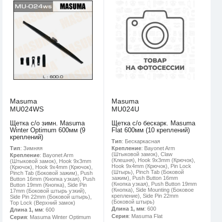
Masuma
Masuma
MU024WS
MU024U
Щетка с/о зимн. Masuma
Щетка с/о бескарк. Masuma
Winter Optimum 600мм (9
Flat 600мм (10 креплений)
креплений)
Тип
: Бескаркасная
Тип
: Зимняя
Крепление
: Bayonet Arm
(Штыковой замок), Claw
Крепление
: Bayonet Arm
(Клешня), Hook 9x3mm (Крючок),
(Штыковой замок), Hook 9x3mm
Hook 9x4mm (Крючок), Pin Lock
(Крючок), Hook 9x4mm (Крючок),
(Штырь), Pinch Tab (Боковой
Pinch Tab (Боковой зажим), Push
зажим), Push Button 16mm
Button 16mm (Кнопка узкая), Push
(Кнопка узкая), Push Button 19mm
Button 19mm (Кнопка), Side Pin
(Кнопка), Side Mounting (Боковое
17mm (Боковой штырь узкий),
крепление), Side Pin 22mm
Side Pin 22mm (Боковой штырь),
(Боковой штырь)
Top Lock (Верхний замок)
Длина 1, мм
: 600
Длина 1, мм
: 600
Серия
: Masuma Flat
Серия
: Masuma Winter Optimum