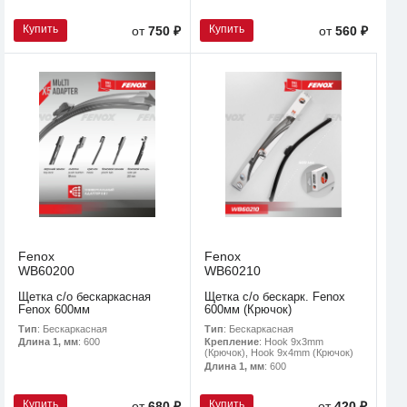
Купить
Купить
от
750 ₽
от
560 ₽
Fenox
Fenox
WB60200
WB60210
Щетка с/о бескаркасная
Щетка с/о бескарк. Fenox
Fenox 600мм
600мм (Крючок)
Тип
: Бескаркасная
Тип
: Бескаркасная
Длина 1, мм
: 600
Крепление
: Hook 9x3mm
(Крючок), Hook 9x4mm (Крючок)
Длина 1, мм
: 600
Купить
Купить
от
680 ₽
от
420 ₽