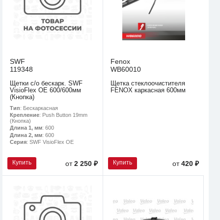
SWF
Fenox
119348
WB60010
Щетки с/о бескарк. SWF
Щетка стеклоочистителя
VisioFlex OE 600/600мм
FENOX каркасная 600мм
(Кнопка)
Тип
: Бескаркасная
Крепление
: Push Button 19mm
(Кнопка)
Длина 1, мм
: 600
Длина 2, мм
: 600
Серия
: SWF VisioFlex OE
Купить
Купить
от
2 250 ₽
от
420 ₽