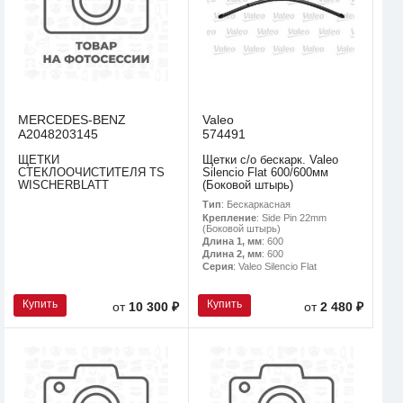
MERCEDES-BENZ
Valeo
A2048203145
574491
ЩЕТКИ
Щетки с/о бескарк. Valeo
СТЕКЛООЧИСТИТЕЛЯ TS
Silencio Flat 600/600мм
WISCHERBLATT
(Боковой штырь)
Тип
: Бескаркасная
Крепление
: Side Pin 22mm
(Боковой штырь)
Длина 1, мм
: 600
Длина 2, мм
: 600
Серия
: Valeo Silencio Flat
Купить
Купить
от
10 300 ₽
от
2 480 ₽