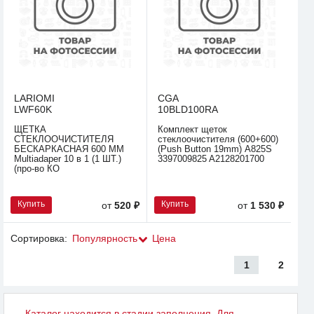
LARIOMI
CGA
LWF60K
10BLD100RA
ЩЕТКА
Комплект щеток
СТЕКЛООЧИСТИТЕЛЯ
стеклоочистителя (600+600)
БЕСКАРКАСНАЯ 600 ММ
(Push Button 19mm) A825S
Multiadaper 10 в 1 (1 ШТ.)
3397009825 A2128201700
(про-во КО
Купить
Купить
от
520 ₽
от
1 530 ₽
Сортировка:
Популярность
Цена
1
2
Каталог находится в стадии заполнения. Для