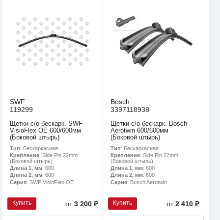
SWF
Bosch
119299
3397118938
Щетки с/о бескарк. SWF
Щетки с/о бескарк. Bosch
VisioFlex OE 600/600мм
Aerotwin 600/600мм
(Боковой штырь)
(Боковой штырь)
Тип
: Бескаркасная
Тип
: Бескаркасная
Крепление
: Side Pin 22mm
Крепление
: Side Pin 22mm
(Боковой штырь)
(Боковой штырь)
Длина 1, мм
: 600
Длина 1, мм
: 600
Длина 2, мм
: 600
Длина 2, мм
: 600
Серия
: SWF VisioFlex OE
Серия
: Bosch Aerotwin
Купить
Купить
от
3 200 ₽
от
2 410 ₽