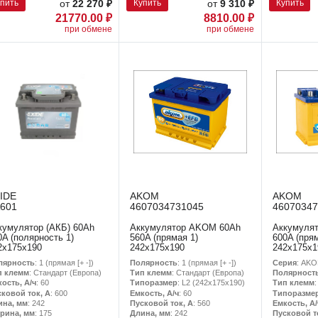
упить
Купить
Купить
от
22 270 ₽
от
9 310 ₽
21770.00 ₽
8810.00 ₽
при обмене
при обмене
IDE
AKOM
AKOM
601
4607034731045
46070347
кумулятор (АКБ) 60Ah
Аккумулятор AKOM 60Ah
Аккумуля
0A (полярность 1)
560A (прямая 1)
600A (прям
2x175x190
242x175x190
242x175x1
лярность
: 1 (прямая [+ -])
Полярность
: 1 (прямая [+ -])
Серия
: AK
п клемм
: Стандарт (Европа)
Тип клемм
: Стандарт (Европа)
Полярност
ость, А/ч
: 60
Типоразмер
: L2 (242х175х190)
Тип клемм
сковой ток, А
: 600
Емкость, А/ч
: 60
Типоразме
ина, мм
: 242
Пусковой ток, А
: 560
Емкость, А/
рина, мм
: 175
Длина, мм
: 242
Пусковой т