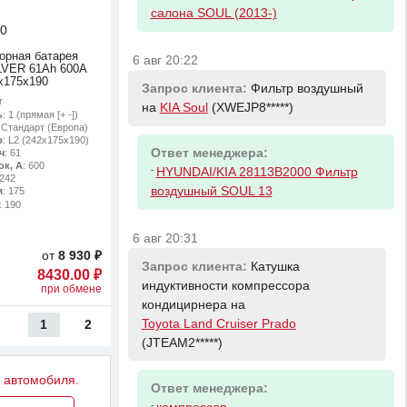
салона SOUL (2013-)
0
орная батарея
6 авг 20:22
LVER 61Ah 600A
x175x190
Запрос клиента:
Фильтр воздушный
r
на
KIA Soul
(XWEJP8*****)
ь
: 1 (прямая [+ -])
: Стандарт (Европа)
р
: L2 (242х175х190)
Ответ менеджера:
ч
: 61
ок, А
: 600
-
HYUNDAI/KIA 28113B2000 Фильтр
 242
воздушный SOUL 13
м
: 175
: 190
6 авг 20:31
от
8 930 ₽
Запрос клиента:
Катушка
8430.00 ₽
индуктивности компрессора
при обмене
кондицирнера на
Toyota Land Cruiser Prado
1
2
(JTEAM2*****)
у автомобиля.
Ответ менеджера:
-