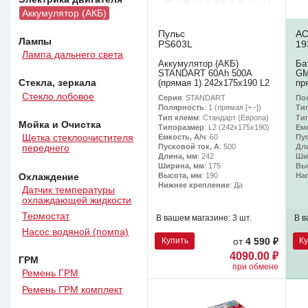
Аккумулятор (АКБ)
Пульс
AC
Лампы
PS603L
19
Лампа дальнего света
Аккумулятор (АКБ)
Ба
STANDART 60Ah 500A
GM
Стекла, зеркала
(прямая 1) 242x175x190 L2
пр
Стекло лобовое
Серия
: STANDART
По
Полярность
: 1 (прямая [+ -])
Ти
Тип клемм
: Стандарт (Европа)
Ти
Мойка и Очистка
Типоразмер
: L2 (242х175х190)
Емк
Емкость, А/ч
: 60
Пу
Щетка стеклоочистителя
Пусковой ток, А
: 500
Дл
переднего
Длина, мм
: 242
Ши
Ширина, мм
: 175
Вы
Высота, мм
: 190
На
Охлаждение
Нижнее крепление
: Да
Датчик температуры
охлаждающей жидкости
Термостат
В вашем магазине:
3 шт.
В в
Насос водяной (помпа)
Купить
К
от
4 590 ₽
4090.00 ₽
ГРМ
при обмене
Ремень ГРМ
Ремень ГРМ комплект