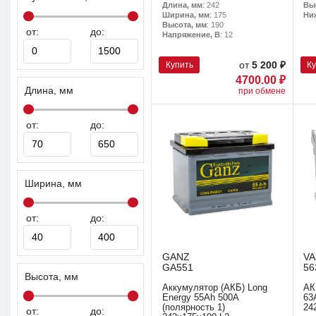
Длина, мм
: 242
Вы
Ширина, мм
: 175
Ни
Высота, мм
: 190
от:
до:
Напряжение, В
: 12
Купить
К
от
5 200 ₽
4700.00 ₽
Длина, мм
при обмене
от:
до:
Ширина, мм
от:
до:
GANZ
V
GA551
56
Высота, мм
Аккумулятор (АКБ) Long
АК
Energy 55Ah 500A
63
(полярность 1)
24
от:
до: