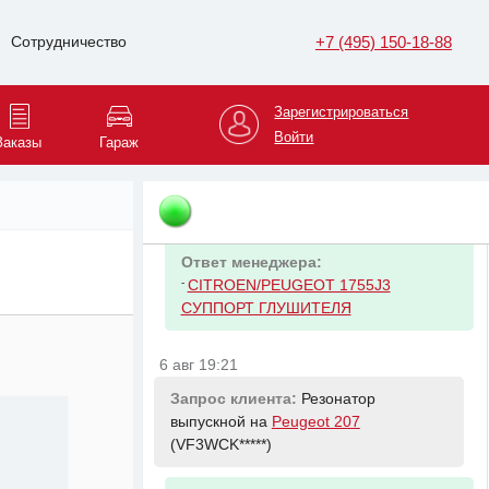
+7 (495) 150-18-88
Сотрудничество
Ответ менеджера:
-
CITROEN/PEUGEOT 173630
Зарегистрироваться
6 авг 19:21
Войти
Заказы
Гараж
Запрос клиента:
Крепление
глушителя (задняя часть) на
Peugeot 207
(VF3WCK*****)
Ответ менеджера:
-
CITROEN/PEUGEOT 1755J3
СУППОРТ ГЛУШИТЕЛЯ
6 авг 19:21
Запрос клиента:
Резонатор
выпускной на
Peugeot 207
(VF3WCK*****)