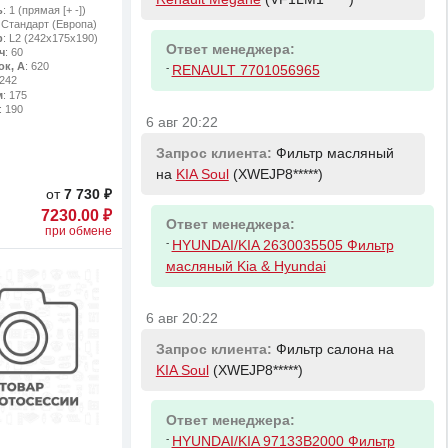
ь
: 1 (прямая [+ -])
: Стандарт (Европа)
р
: L2 (242х175х190)
Ответ менеджера:
ч
: 60
ок, А
: 620
-
RENAULT 7701056965
 242
м
: 175
: 190
6 авг 20:22
Запрос клиента:
Фильтр масляный
на
KIA Soul
(XWEJP8*****)
от
7 730 ₽
7230.00 ₽
Ответ менеджера:
при обмене
-
HYUNDAI/KIA 2630035505 Фильтр
масляный Kia & Hyundai
6 авг 20:22
Запрос клиента:
Фильтр салона на
KIA Soul
(XWEJP8*****)
Ответ менеджера:
-
HYUNDAI/KIA 97133B2000 Фильтр