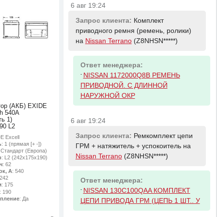
6 авг 19:24
Запрос клиента:
Комплект
приводного ремня (ремень, ролики)
на
Nissan Terrano
(Z8NHSN*****)
Ответ менеджера:
-
NISSAN 1172000Q8B РЕМЕНЬ
ПРИВОДНОЙ. С ДЛИННОЙ
НАРУЖНОЙ ОКР
ор (АКБ) EXIDE
Ah 540A
ь 1)
6 авг 19:24
90 L2
Запрос клиента:
Ремкомплект цепи
E Excell
ь
: 1 (прямая [+ -])
ГРМ + натяжитель + успокоитель на
: Стандарт (Европа)
Nissan Terrano
(Z8NHSN*****)
р
: L2 (242х175х190)
ч
: 62
ок, А
: 540
 242
Ответ менеджера:
м
: 175
-
NISSAN 130C100QAA КОМПЛЕКТ
: 190
епление
: Да
ЦЕПИ ПРИВОДА ГРМ (ЦЕПЬ 1 ШТ.. У