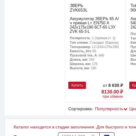
ЗВЕРЬ
To
ZVK653L
90
Аккумулятор ЗВЕРЬ 65 А/
Ак
ч прямая L+ EN750 А
54
242x175x190 6СТ-65 LЗУ
24
ZVK 65-3-L
По
Полярность
: 1 (прямая [+ -])
Ти
Тип клемм
: Стандарт (Европа)
Емк
Типоразмер
: L2 (242х175х190)
Пу
Емкость, А/ч
: 65
Дл
Пусковой ток, А
: 640
Ши
Длина, мм
: 242
Вы
Ширина, мм
: 175
Ни
Высота, мм
: 190
Купить
К
от
8 630 ₽
8130.00 ₽
при обмене
Сортировка:
Популярность
Це
Каталог находится в стадии заполнения. Для быстрого и точ