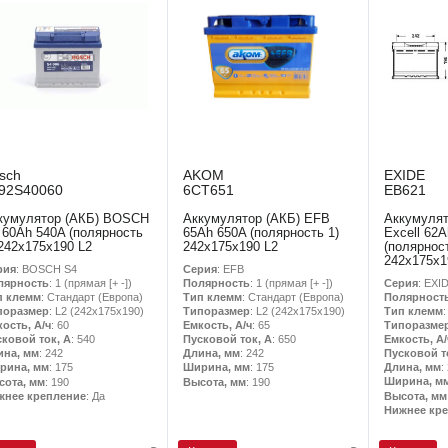
sch
AKOM
EXIDE
92S40060
6CT651
EB621
кумулятор (АКБ) BOSCH
Аккумулятор (АКБ) EFB
Аккумулят
 60Ah 540A (полярность
65Ah 650A (полярность 1)
Excell 62
 242x175x190 L2
242x175x190 L2
(полярност
242x175x1
рия
: BOSCH S4
Серия
: EFB
Серия
: EXID
лярность
: 1 (прямая [+ -])
Полярность
: 1 (прямая [+ -])
Полярност
п клемм
: Стандарт (Европа)
Тип клемм
: Стандарт (Европа)
Тип клемм
поразмер
: L2 (242х175х190)
Типоразмер
: L2 (242х175х190)
Типоразме
ость, А/ч
: 60
Емкость, А/ч
: 65
Емкость, А/
сковой ток, А
: 540
Пусковой ток, А
: 650
Пусковой т
ина, мм
: 242
Длина, мм
: 242
Длина, мм
:
рина, мм
: 175
Ширина, мм
: 175
Ширина, м
сота, мм
: 190
Высота, мм
: 190
Высота, мм
жнее крепление
: Да
Нижнее кр