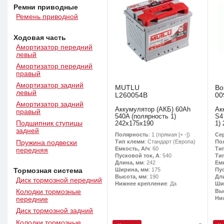
Ремни приводные
Ремень приводной
Ходовая часть
Амортизатор передний
левый
Амортизатор передний
правый
Амортизатор задний
MUTLU
Bo
левый
L260054B
00
Амортизатор задний
Аккумулятор (АКБ) 60Ah
Ак
правый
540A (полярность 1)
S4
Подшипник ступицы
242x175x190
1)
задней
Полярность
: 1 (прямая [+ -])
Се
Тип клемм
: Стандарт (Европа)
По
Пружина подвески
Емкость, А/ч
: 60
Ти
передняя
Пусковой ток, А
: 540
Ти
Длина, мм
: 242
Емк
Ширина, мм
: 175
Пу
Тормозная система
Высота, мм
: 190
Дл
Диск тормозной передний
Нижнее крепление
: Да
Ши
Вы
Колодки тормозные
Ни
передние
Диск тормозной задний
Колодки тормозные