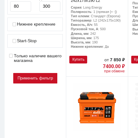
242x175x190 L2
По
Серия
: Long Energy
Ти
Полярность
: 1 (прямая [+ -])
Емк
Тип клемм
: Стандарт (Европа)
Пу
Типоразмер
: L2 (242х175х190)
Дл
Нижнее крепление
Емкость, А/ч
: 55
Ши
Пусковой ток, А
: 500
Вы
Длина, мм
: 242
Ни
Ширина, мм
: 175
Start-Stop
Высота, мм
: 190
Нижнее крепление
: Да
Только наличие вашего
Купить
К
от
7 850 ₽
магазина
7400.00 ₽
при обмене