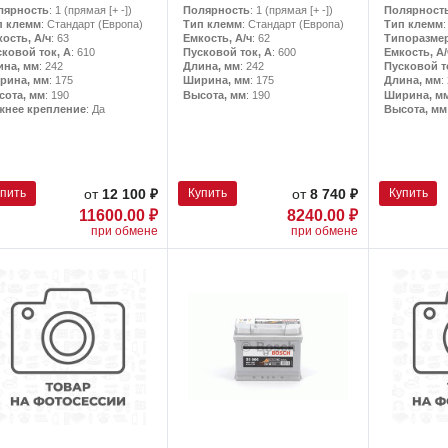
лярность
: 1 (прямая [+ -])
Полярность
: 1 (прямая [+ -])
Полярност
п клемм
: Стандарт (Европа)
Тип клемм
: Стандарт (Европа)
Тип клемм
ость, А/ч
: 63
Емкость, А/ч
: 62
Типоразме
сковой ток, А
: 610
Пусковой ток, А
: 600
Емкость, А/
ина, мм
: 242
Длина, мм
: 242
Пусковой т
рина, мм
: 175
Ширина, мм
: 175
Длина, мм
:
сота, мм
: 190
Высота, мм
: 190
Ширина, м
жнее крепление
: Да
Высота, мм
упить
Купить
Купить
от
12 100 ₽
от
8 740 ₽
11600.00 ₽
8240.00 ₽
при обмене
при обмене