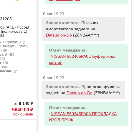
6 авг 19:23
31205
Запрос клиента:
Пыльник
ор (АКБ) Русбат
амортизатора заднего на
 (полярность 1)
Datsun on-Do
(Z8NBAA*****)
90
ь
: 1 (прямая [+ -])
: Стандарт (Европа)
Ответ менеджера:
ч
: 60
ок, А
: 480
-
NISSAN 552405PA0E Буфер хода
 242
сжатия
м
: 175
: 190
епление
: Да
6 авг 19:23
Запрос клиента:
Проставка пружины
задней на
Datsun on-Do
(Z8NBAA*****)
от
6 140 ₽
Ответ менеджера:
5640.00 ₽
-
NISSAN 550345PA0A ПPOKЛAДKA
при обмене
ИЗOЛ ПPУЖ