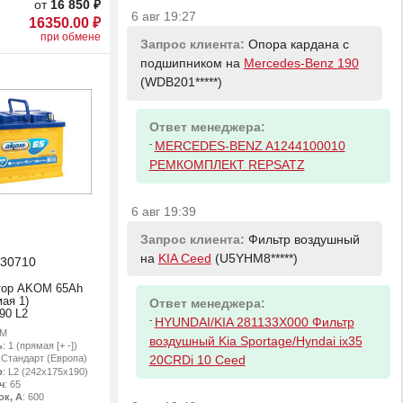
от
16 850 ₽
6 авг 19:27
16350.00 ₽
при обмене
Запрос клиента:
Опора кардана с
подшипником на
Mercedes-Benz 190
(WDB201*****)
Ответ менеджера:
-
MERCEDES-BENZ A1244100010
РЕМКОМПЛЕКТ REPSATZ
6 авг 19:39
Запрос клиента:
Фильтр воздушный
на
KIA Ceed
(U5YHM8*****)
30710
тор AKOM 65Ah
ая 1)
Ответ менеджера:
90 L2
-
HYUNDAI/KIA 281133X000 Фильтр
OM
воздушный Kia Sportage/Hyndai ix35
ь
: 1 (прямая [+ -])
: Стандарт (Европа)
20CRDi 10 Ceed
р
: L2 (242х175х190)
ч
: 65
ок, А
: 600