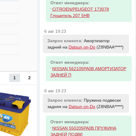
Ответ менеджера:
-
CITROEN/PEUGEOT 173078
Глушитель 207 5HB
6 авг 19:23
Запрос клиента:
Амортизатор
задний на
Datsun on-Do
(Z8NBAA*****)
Ответ менеджера:
-
NISSAN 562105PA0B АМОРТИЗАТОР
ЗАДНЕЙ П
1
2
6 авг 19:23
Запрос клиента:
Пружина подвески
задняя на
Datsun on-Do
(Z8NBAA*****)
Ответ менеджера:
-
NISSAN 550205PA0B ПРУЖИНА
ЗАДНЕЙ ПОДВЕ