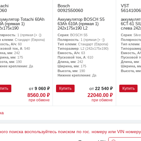
tachi
Bosch
VST
060
0092S50060
56141006
кумулятор Totachi 60Ah
Аккумулятор BOSCH S5
аккумулят
0A (прямая 1)
63Ah 610A (прямая 1)
6СТ-61 SI
2x175x190
242x175x190 L2
слева 242
лярность
: 1 (прямая [+ -])
Серия
: BOSCH S5
Серия
: Silve
п клемм
: Стандарт (Европа)
Полярность
: 1 (прямая [+ -])
Полярност
ость, А/ч
: 60
Тип клемм
: Стандарт (Европа)
Тип клемм
сковой ток, А
: 540
Типоразмер
: L2 (242х175х190)
Типоразме
ина, мм
: 242
Емкость, А/ч
: 63
Емкость, А/
рина, мм
: 175
Пусковой ток, А
: 610
Пусковой т
сота, мм
: 190
Длина, мм
: 242
Длина, мм
:
жнее крепление
: Да
Ширина, мм
: 175
Ширина, м
Высота, мм
: 190
Высота, мм
Нижнее крепление
: Да
упить
Купить
Купить
от
9 060 ₽
от
22 540 ₽
8560.00 ₽
22040.00 ₽
при обмене
при обмене
на
ного поиска воспользуйтесь поиском по гос. номеру или VIN номер