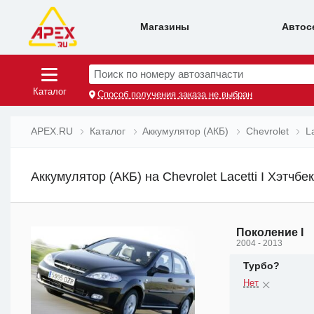
Магазины
Автос
Поиск по номеру автозапчасти
Каталог
Способ получения заказа не выбран
APEX.RU
Каталог
Аккумулятор (АКБ)
Chevrolet
L
Аккумулятор (АКБ) на Chevrolet Lacetti I Хэтчбек
Поколение I
2004 - 2013
Турбо?
Нет