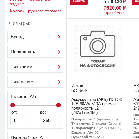
Купить
К
от
8 120 ₽
задние
7620.00 ₽
Колодки ручного тормоза
при обмене
Фильтры:
Бренд
Полярность
Тип клемм
Типоразмер
Исток
EX
6CT60N
EA
Емкость, А/ч
Аккумулятор (АКБ) ИСТОК
Ак
12В 60А/ч 510А прямая
60
полярность L2
24
от:
до:
(242х175х190)
По
Полярность
: 1 (прямая [+ -])
Ти
Тип клемм
: Стандарт (Европа)
Емк
Типоразмер
: L2 (242х175х190)
Пу
Емкость, А/ч
: 60
Дл
Пусковой ток, А
: 510
Ши
Пусковой ток, А