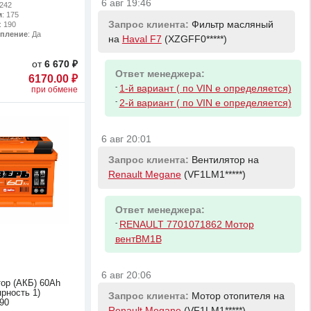
6 авг 19:46
 242
м
: 175
Запрос клиента:
Фильтр масляный
: 190
епление
: Да
на
Haval F7
(XZGFF0*****)
от
6 670 ₽
Ответ менеджера:
6170.00 ₽
-
1-й вариант ( по VIN е определяется)
при обмене
-
2-й вариант ( по VIN е определяется)
6 авг 20:01
Запрос клиента:
Вентилятор на
Renault Megane
(VF1LM1*****)
Ответ менеджера:
-
RENAULT 7701071862 Мотор
вентBM1B
6 авг 20:06
ор (АКБ) 60Ah
рность 1)
Запрос клиента:
Мотор отопителя на
90
Renault Megane
(VF1LM1*****)