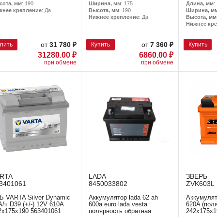
сота, мм
: 190
Ширина, мм
: 175
Длина, мм
:
жнее крепление
: Да
Высота, мм
: 190
Ширина, м
Нижнее крепление
: Да
Высота, мм
Нижнее кр
упить
Купить
Купить
от
31 780 ₽
от
7 360 ₽
31280.00 ₽
6860.00 ₽
при обмене
при обмене
ARTA
LADA
ЗВЕРЬ
3401061
8450033802
ZVK603L
Б VARTA Silver Dynamic
Аккумулятор lada 62 ah
Аккумулят
А/ч D39 (+/-) 12V 610А
600a euro lada vesta
620A (поля
2x175x190 563401061
полярность обратная
242x175x1