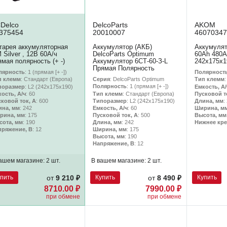
Delco
DelcoParts
AKOM
375454
20010007
46070347
тарея аккумуляторная
Аккумулятор (АКБ)
Аккумулят
 Silver , 12В 60А/ч
DelcoParts Optimum
60Ah 480A
ямая полярность (+ -)
Аккумулятор 6СТ-60-З-L
242x175x1
Прямая Полярность
лярность
: 1 (прямая [+ -])
Полярност
Серия
: DelcoParts Optimum
п клемм
: Стандарт (Европа)
Тип клемм
Полярность
: 1 (прямая [+ -])
поразмер
: L2 (242х175х190)
Емкость, А/
Тип клемм
: Стандарт (Европа)
ость, А/ч
: 60
Пусковой т
Типоразмер
: L2 (242х175х190)
сковой ток, А
: 600
Длина, мм
:
Емкость, А/ч
: 60
ина, мм
: 242
Ширина, м
Пусковой ток, А
: 500
рина, мм
: 175
Высота, мм
Длина, мм
: 242
сота, мм
: 190
Нижнее кр
Ширина, мм
: 175
пряжение, В
: 12
Высота, мм
: 190
Напряжение, В
: 12
ашем магазине:
2 шт.
В вашем магазине:
2 шт.
упить
Купить
Купить
от
9 210 ₽
от
8 490 ₽
8710.00 ₽
7990.00 ₽
при обмене
при обмене