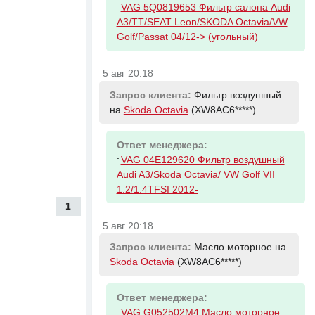
-
VAG 5Q0819653 Фильтр салона Audi
A3/TT/SEAT Leon/SKODA Octavia/VW
Golf/Passat 04/12-> (угольный)
5 авг 20:18
Запрос клиента:
Фильтр воздушный
на
Skoda Octavia
(XW8AC6*****)
Ответ менеджера:
-
VAG 04E129620 Фильтр воздушный
Audi A3/Skoda Octavia/ VW Golf VII
1.2/1.4TFSI 2012-
1
5 авг 20:18
Запрос клиента:
Масло моторное на
Skoda Octavia
(XW8AC6*****)
Ответ менеджера:
-
VAG G052502M4 Масло моторное