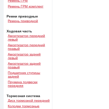
Ремень ГРМ
Ремень ГРМ комплект
Ремни приводные
Ремень приводной
Ходовая часть
Амортизатор передний
левый
Амортизатор передний
правый
Амортизатор задний
левый
Амортизатор задний
правый
Подшипник ступицы
задней
Пружина подвески
передняя
Тормозная система
Диск тормозной передний
Колодки тормозные