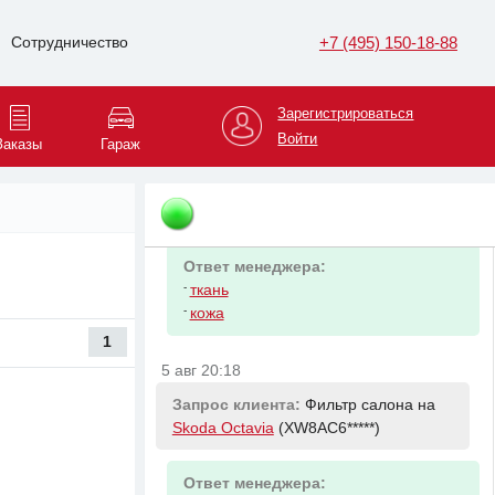
Ответ менеджера:
+7 (495) 150-18-88
Сотрудничество
-
ткань
-
кожа
Зарегистрироваться
5 авг 20:08
Войти
Заказы
Гараж
Запрос клиента:
Обшивка задней
правой двери на
Mercedes-Benz 190
(WDB201*****)
Ответ менеджера:
-
ткань
-
кожа
1
5 авг 20:18
Запрос клиента:
Фильтр салона на
Skoda Octavia
(XW8AC6*****)
Ответ менеджера: