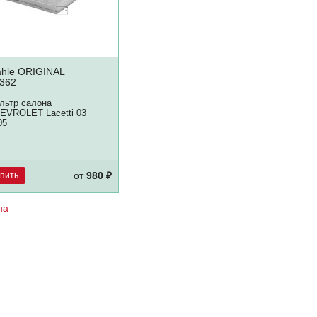
hle ORIGINAL
362
льтр салона
EVROLET Lacetti 03
05
упить
от
980 ₽
на