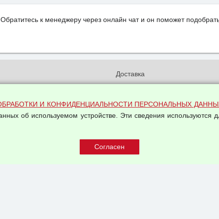
Обратитесь к менеджеру через онлайн чат и он поможет подобрать
и
Доставка
бработки и конфиденциальности
Вакансии
ых данных
Оплата и возвраты
ОБРАБОТКИ И КОНФИДЕНЦИАЛЬНОСТИ ПЕРСОНАЛЬНЫХ ДАННЫ
на обработку персональных
данных об используемом устройстве. Эти сведения используются д
Арендодателям
Написать письмо Руководству
овой купли-продажи
оферта