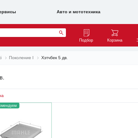
ервисы
Авто и мототехника
Подбор
Корзина
i
Поколение I
Хэтчбек 5 дв.
в.
на
омендуем