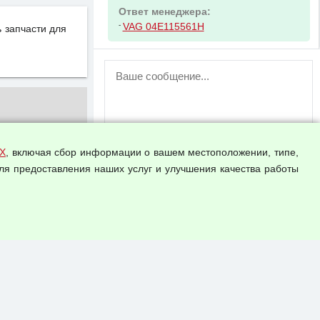
Ответ менеджера:
-
VAG 04E115561H
 запчасти для
ВНИМАНИЕ!
Возможность отправлять сообщения
для незарегистрированных
пользователей временно отключена!
Зарегистрируйтесь или войдите в свой
аккаунт.
Х
, включая сбор информации о вашем местоположении, типе,
ля предоставления наших услуг и улучшения качества работы
Прикрепить