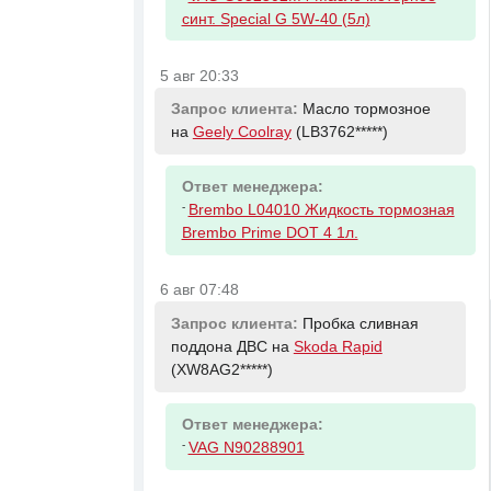
синт. Special G 5W-40 (5л)
5 авг 20:33
Запрос клиента:
Масло тормозное
на
Geely Coolray
(LB3762*****)
Ответ менеджера:
-
Brembo L04010 Жидкость тормозная
Brembo Prime DOT 4 1л.
6 авг 07:48
Запрос клиента:
Пробка сливная
поддона ДВС на
Skoda Rapid
(XW8AG2*****)
Ответ менеджера:
-
VAG N90288901