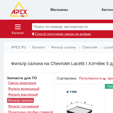
Магазины
Автос
Поиск по номеру автозапчасти
Каталог
Способ получения заказа не выбран
APEX.RU
Каталог
Фильтр салона
Chevrolet
Lacett
Фильтр салона на Chevrolet Lacetti I Хэтчбек 5 д
Запчасти для ТО
Сортировка:
Популярность
Це
Свеча зажигания
Рек
Фильтр воздушный
Фильтр масляный
Фильтр салона
Фильтр топливный
Прокладка пробки сливной