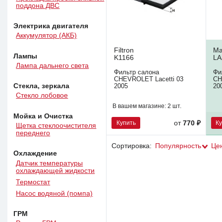
поддона ДВС
Электрика двигателя
Аккумулятор (АКБ)
Filtron
Ma
Лампы
K1166
LA
Лампа дальнего света
Фильтр салона
Фи
CHEVROLET Lacetti 03
CH
Стекла, зеркала
2005
20
Стекло лобовое
В вашем магазине:
2 шт.
Мойка и Очистка
Купить
К
от
770 ₽
Щетка стеклоочистителя
переднего
Сортировка:
Популярность
Це
Охлаждение
Датчик температуры
охлаждающей жидкости
Термостат
Насос водяной (помпа)
ГРМ