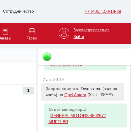
Ответ менеджера:
-
HAVAL 1123101XGW02A Топливный
+7 (495) 150-18-88
Сотрудничество
насос в сборе
7 авг 20:11
Зарегистрироваться
Войти
Запрос клиента:
Масло моторное на
Заказы
Гараж
Suzuki SX4
(JSAGYA*****)
Ответ менеджера:
-
LUKOIL 3149902
7 авг 20:19
Запрос клиента:
Глушитель (задняя
1
часть) на
Opel Antara
(XUULJ6*****)
Ответ менеджера:
-
GENERAL MOTORS 4802677
MUFFLER