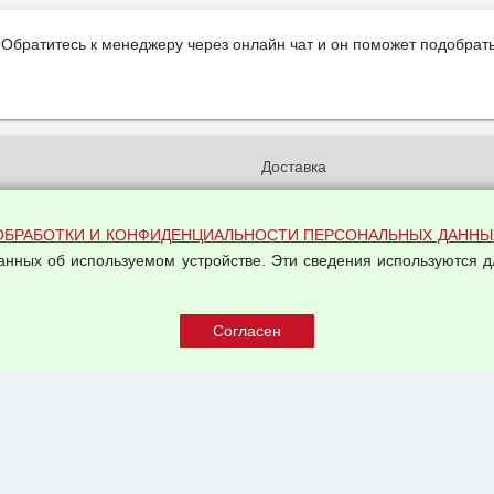
Обратитесь к менеджеру через онлайн чат и он поможет подобрать
и
Доставка
бработки и конфиденциальности
Вакансии
ых данных
Оплата и возвраты
ОБРАБОТКИ И КОНФИДЕНЦИАЛЬНОСТИ ПЕРСОНАЛЬНЫХ ДАННЫ
на обработку персональных
данных об используемом устройстве. Эти сведения используются д
Арендодателям
Написать письмо Руководству
овой купли-продажи
оферта