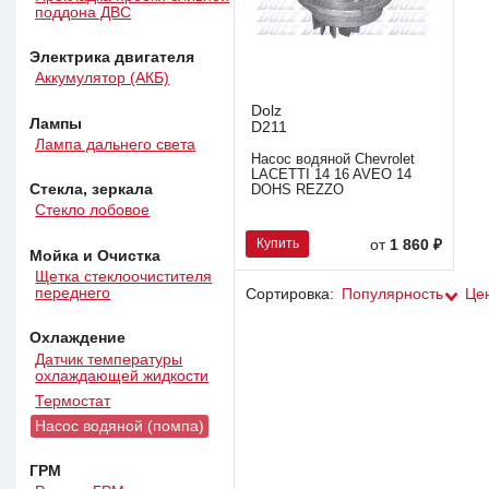
поддона ДВС
Электрика двигателя
Аккумулятор (АКБ)
Dolz
Лампы
D211
Лампа дальнего света
Насос водяной Chevrolet
LACETTI 14 16 AVEO 14
Стекла, зеркала
DOHS REZZO
Стекло лобовое
Купить
от
1 860 ₽
Мойка и Очистка
Щетка стеклоочистителя
переднего
Сортировка:
Популярность
Це
Охлаждение
Датчик температуры
охлаждающей жидкости
Термостат
Насос водяной (помпа)
ГРМ