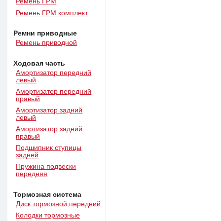
Ремень ГРМ
Ремень ГРМ комплект
Ремни приводные
Ремень приводной
Ходовая часть
Амортизатор передний
левый
Амортизатор передний
правый
Амортизатор задний
левый
Амортизатор задний
правый
Подшипник ступицы
задней
Пружина подвески
передняя
Тормозная система
Диск тормозной передний
Колодки тормозные