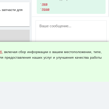
-
лев
-
прав
 запчасти для
ВНИМАНИЕ!
Возможность отправлять сообщения
для незарегистрированных
пользователей временно отключена!
Зарегистрируйтесь или войдите в свой
аккаунт.
Х
, включая сбор информации о вашем местоположении, типе,
ля предоставления наших услуг и улучшения качества работы
Прикрепить