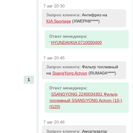
7 авг 20:30
Запрос клиента:
Антифриз на
KIA Sportage
(XWEPH8*****)
Ответ менеджера:
-
HYUNDAI/KIA 0710000400
7 авг 20:45
Запрос клиента:
Фильтр топливный
на
SsangYong Actyon
(RUMA0A*****)
1
Ответ менеджера:
-
SSANGYONG 2240034301 Фильтр
топливный SSANGYONG Actyon (10-)
(G20)
7 авг 20:46
Запрос клиента:
Амортизатор