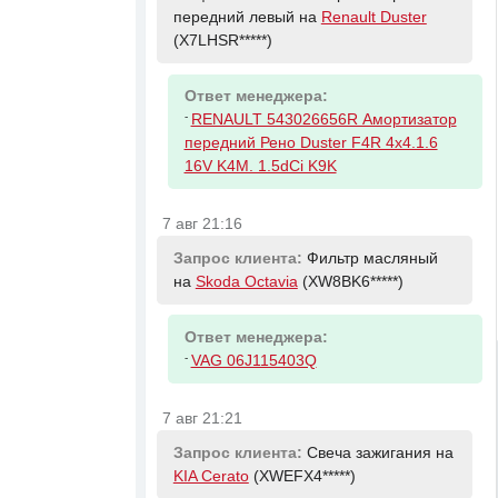
передний левый на
Renault Duster
(X7LHSR*****)
Ответ менеджера:
-
RENAULT 543026656R Амортизатор
передний Рено Duster F4R 4x4.1.6
16V K4M. 1.5dCi K9K
7 авг 21:16
Запрос клиента:
Фильтр масляный
на
Skoda Octavia
(XW8BK6*****)
Ответ менеджера:
-
VAG 06J115403Q
7 авг 21:21
Запрос клиента:
Свеча зажигания на
KIA Cerato
(XWEFX4*****)