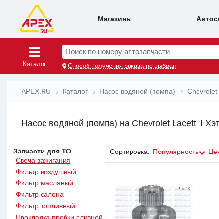
Магазины
Автос
Поиск по номеру автозапчасти
Каталог
Способ получения заказа не выбран
APEX.RU
Каталог
Насос водяной (помпа)
Chevrolet
Насос водяной (помпа) на Chevrolet Lacetti I Хэт
Запчасти для ТО
Сортировка:
Популярность
Це
Свеча зажигания
Фильтр воздушный
Фильтр масляный
Фильтр салона
Фильтр топливный
Прокладка пробки сливной