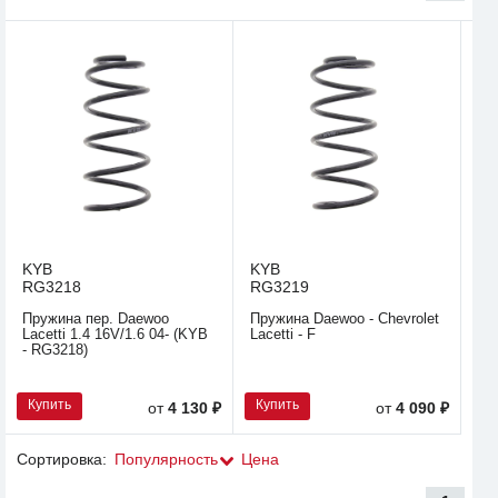
KYB
KYB
RG3218
RG3219
Пружина пер. Daewoo
Пружина Daewoo - Chevrolet
Lacetti 1.4 16V/1.6 04- (KYB
Lacetti - F
- RG3218)
Купить
Купить
от
4 130 ₽
от
4 090 ₽
Сортировка:
Популярность
Цена