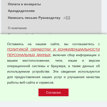
Оплата и возвраты
Арендодателям
Написать письмо Руководству
О компании
Политика обработки и конфиденциальности
персональных данных
Оставаясь на нашем сайте, вы соглашаетесь с
Согласием на обработку персональных данных
ПОЛИТИКОЙ ОБРАБОТКИ И КОНФИДЕНЦИАЛЬНОСТИ
Оферта оптовой купли-продажи
ПЕРСОНАЛЬНЫХ ДАННЫХ
, включая сбор информации о
Публичная оферта
вашем местоположении, типе, языке и версии
операционной системы и браузера, а также данных об
используемом устройстве. Эти сведения используются
для предоставления наших услуг и улучшения качества
© 2026 ООО "Феникс"
работы веб-сайта и сервисов.
Все права защищены.