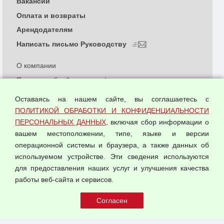
Вакансии
Оплата и возвраты
Арендодателям
Написать письмо Руководству
О компании
Политика обработки и конфиденциальности
персональных данных
Оставаясь на нашем сайте, вы соглашаетесь с
Согласием на обработку персональных данных
ПОЛИТИКОЙ ОБРАБОТКИ И КОНФИДЕНЦИАЛЬНОСТИ
Оферта оптовой купли-продажи
ПЕРСОНАЛЬНЫХ ДАННЫХ
, включая сбор информации о
Публичная оферта
вашем местоположении, типе, языке и версии
операционной системы и браузера, а также данных об
используемом устройстве. Эти сведения используются
для предоставления наших услуг и улучшения качества
© 2026 ООО "Феникс"
работы веб-сайта и сервисов.
Все права защищены.