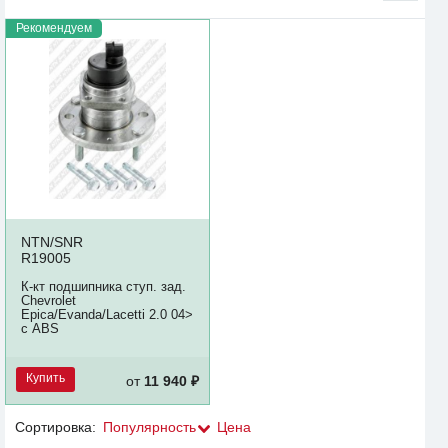
Рекомендуем
NTN/SNR
R19005
К-кт подшипника ступ. зад.
Chevrolet
Epica/Evanda/Lacetti 2.0 04>
с ABS
Купить
от
11 940 ₽
Сортировка:
Популярность
Цена