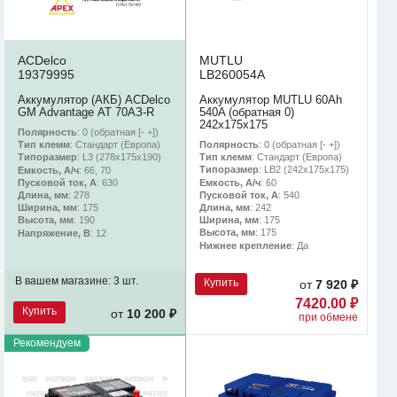
ACDelco
MUTLU
19379995
LB260054A
Аккумулятор (АКБ) ACDelco
Аккумулятор MUTLU 60Ah
GM Advantage АТ 70АЗ-R
540A (обратная 0)
242x175x175
Полярность
: 0 (обратная [- +])
Полярность
: 0 (обратная [- +])
Тип клемм
: Стандарт (Европа)
Тип клемм
: Стандарт (Европа)
Типоразмер
: L3 (278х175х190)
Типоразмер
: LB2 (242x175x175)
Емкость, А/ч
: 66, 70
Емкость, А/ч
: 60
Пусковой ток, А
: 630
Пусковой ток, А
: 540
Длина, мм
: 278
Длина, мм
: 242
Ширина, мм
: 175
Ширина, мм
: 175
Высота, мм
: 190
Высота, мм
: 175
Напряжение, В
: 12
Нижнее крепление
: Да
В вашем магазине:
3 шт.
Купить
от
7 920 ₽
7420.00 ₽
Купить
от
10 200 ₽
при обмене
Рекомендуем