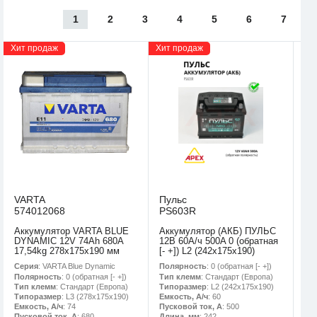
1
2
3
4
5
6
7
Хит продаж
Хит продаж
VARTA
Пульс
574012068
PS603R
Аккумулятор VARTA BLUE
Аккумулятор (АКБ) ПУЛЬС
DYNAMIC 12V 74Ah 680A
12В 60А/ч 500A 0 (обратная
17,54kg 278x175x190 мм
[- +]) L2 (242х175х190)
Серия
: VARTA Blue Dynamic
Полярность
: 0 (обратная [- +])
Полярность
: 0 (обратная [- +])
Тип клемм
: Стандарт (Европа)
Тип клемм
: Стандарт (Европа)
Типоразмер
: L2 (242х175х190)
Типоразмер
: L3 (278х175х190)
Емкость, А/ч
: 60
Емкость, А/ч
: 74
Пусковой ток, А
: 500
Пусковой ток, А
: 680
Длина, мм
: 242