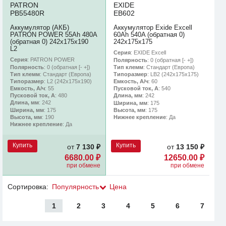
PATRON
EXIDE
PB55480R
EB602
Аккумулятор (АКБ)
Аккумулятор Exide Excell
PATRON POWER 55Ah 480A
60Ah 540A (обратная 0)
(обратная 0) 242x175x190
242x175x175
L2
Серия
: EXIDE Excell
Серия
: PATRON POWER
Полярность
: 0 (обратная [- +])
Полярность
: 0 (обратная [- +])
Тип клемм
: Стандарт (Европа)
Тип клемм
: Стандарт (Европа)
Типоразмер
: LB2 (242x175x175)
Типоразмер
: L2 (242х175х190)
Емкость, А/ч
: 60
Емкость, А/ч
: 55
Пусковой ток, А
: 540
Пусковой ток, А
: 480
Длина, мм
: 242
Длина, мм
: 242
Ширина, мм
: 175
Ширина, мм
: 175
Высота, мм
: 175
Высота, мм
: 190
Нижнее крепление
: Да
Нижнее крепление
: Да
Купить
Купить
от
7 130 ₽
от
13 150 ₽
6680.00 ₽
12650.00 ₽
при обмене
при обмене
Сортировка:
Популярность
Цена
1
2
3
4
5
6
7