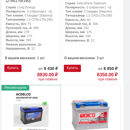
(278х175х190)
Серия
: DelcoParts Optimum
Серия
: Long Energy
Полярность
: 0 (обратная [- +])
Полярность
: 0 (обратная [- +])
Тип клемм
: Стандарт (Европа)
Тип клемм
: Стандарт (Европа)
Типоразмер
: L2 (242х175х190)
Типоразмер
: L3 (278х175х190)
Емкость, А/ч
: 60
Емкость, А/ч
: 75
Пусковой ток, А
: 500
Пусковой ток, А
: 680
Длина, мм
: 242
Длина, мм
: 278
Ширина, мм
: 175
Ширина, мм
: 175
Высота, мм
: 190
Высота, мм
: 190
Напряжение, В
: 12
Нижнее крепление
: Да
Напряжение, В
: 12
В вашем магазине:
1 шт.
В вашем магазине:
3 шт.
Купить
Купить
от
9 430 ₽
от
8 850 ₽
8830.00 ₽
8350.00 ₽
при обмене
при обмене
Рекомендуем