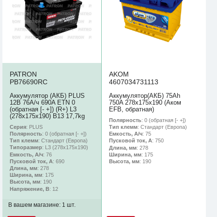
PATRON
AKOM
PB76690RC
4607034731113
Аккумулятор (АКБ) PLUS
Аккумулятор(АКБ) 75Ah
12В 76А/ч 690A ETN 0
750A 278х175х190 (Аком
(обратная [- +]) (R+) L3
EFB, обратная)
(278х175х190) B13 17,7kg
Полярность
: 0 (обратная [- +])
Серия
: PLUS
Тип клемм
: Стандарт (Европа)
Полярность
: 0 (обратная [- +])
Емкость, А/ч
: 75
Тип клемм
: Стандарт (Европа)
Пусковой ток, А
: 750
Типоразмер
: L3 (278х175х190)
Длина, мм
: 278
Емкость, А/ч
: 76
Ширина, мм
: 175
Пусковой ток, А
: 690
Высота, мм
: 190
Длина, мм
: 278
Ширина, мм
: 175
Высота, мм
: 190
Напряжение, В
: 12
В вашем магазине:
1 шт.