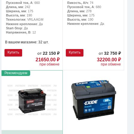
Емкость, А/ч
: 74
Пусковой ток, А
: 660
Пусковой ток, А
: 680
Длина, мм
: 242
Длина, мм
: 278
Ширина, мм
: 175
Ширина, мм
: 175
Высота, мм
: 190
Высота, мм
: 190
Технологии
: VRLA AGM
Нижнее крепление
: Да
Нижнее крепление
: Да
Start-Stop
: Да
Напряжение, В
: 12
В вашем магазине:
32 шт.
Купить
Купить
от
22 150 ₽
от
32 750 ₽
21650.00 ₽
32200.00 ₽
при обмене
при обмене
Рекомендуем