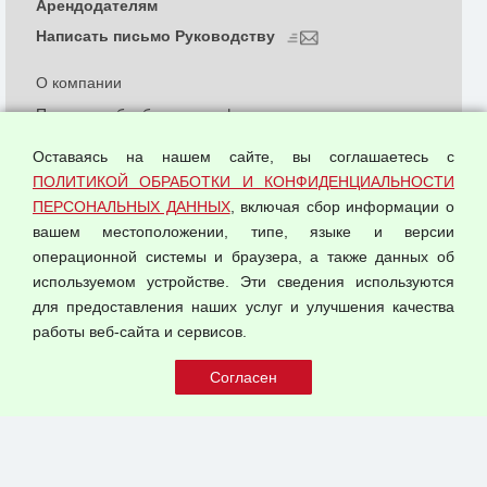
Арендодателям
Написать письмо Руководству
О компании
Политика обработки и конфиденциальности
персональных данных
Оставаясь на нашем сайте, вы соглашаетесь с
Согласием на обработку персональных данных
ПОЛИТИКОЙ ОБРАБОТКИ И КОНФИДЕНЦИАЛЬНОСТИ
Оферта оптовой купли-продажи
ПЕРСОНАЛЬНЫХ ДАННЫХ
, включая сбор информации о
Публичная оферта
вашем местоположении, типе, языке и версии
операционной системы и браузера, а также данных об
используемом устройстве. Эти сведения используются
для предоставления наших услуг и улучшения качества
© 2026 ООО "Феникс"
работы веб-сайта и сервисов.
Все права защищены.