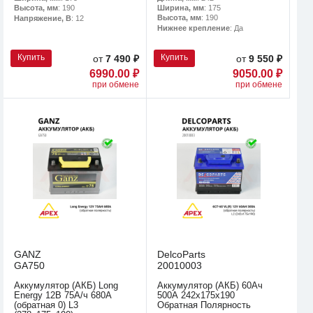
Ширина, мм
: 175
Высота, мм
: 190
Высота, мм
: 190
Напряжение, В
: 12
Нижнее крепление
: Да
Купить
Купить
от
7 490 ₽
от
9 550 ₽
6990.00 ₽
9050.00 ₽
при обмене
при обмене
GANZ
DelcoParts
GA750
20010003
Аккумулятор (АКБ) Long
Аккумулятор (АКБ) 60Ач
Energy 12В 75А/ч 680A
500А 242х175х190
(обратная 0) L3
Обратная Полярность