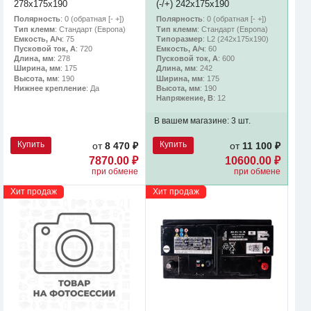
278x175x190
(-/+) 242х175х190
Полярность
: 0 (обратная [- +])
Полярность
: 0 (обратная [- +])
Тип клемм
: Стандарт (Европа)
Тип клемм
: Стандарт (Европа)
Емкость, А/ч
: 75
Типоразмер
: L2 (242х175х190)
Пусковой ток, А
: 720
Емкость, А/ч
: 60
Длина, мм
: 278
Пусковой ток, А
: 600
Ширина, мм
: 175
Длина, мм
: 242
Высота, мм
: 190
Ширина, мм
: 175
Нижнее крепление
: Да
Высота, мм
: 190
Напряжение, В
: 12
В вашем магазине:
3 шт.
Купить
Купить
от
8 470 ₽
от
11 100 ₽
7870.00 ₽
10600.00 ₽
при обмене
при обмене
Хит продаж
Хит продаж