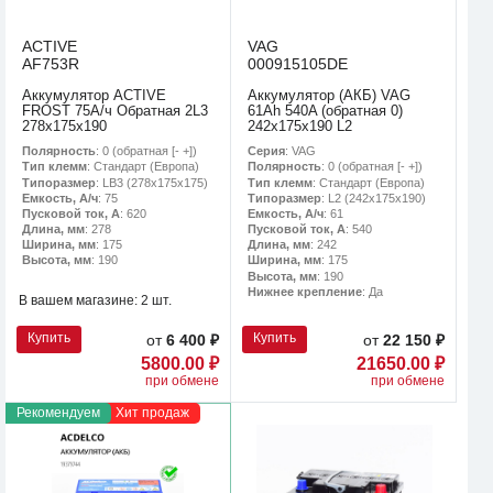
ACTIVE
VAG
AF753R
000915105DE
Аккумулятор ACTIVE
Аккумулятор (АКБ) VAG
FROST 75А/ч Обратная 2L3
61Ah 540A (обратная 0)
278х175х190
242x175x190 L2
Полярность
: 0 (обратная [- +])
Серия
: VAG
Тип клемм
: Стандарт (Европа)
Полярность
: 0 (обратная [- +])
Типоразмер
: LB3 (278х175х175)
Тип клемм
: Стандарт (Европа)
Емкость, А/ч
: 75
Типоразмер
: L2 (242х175х190)
Пусковой ток, А
: 620
Емкость, А/ч
: 61
Длина, мм
: 278
Пусковой ток, А
: 540
Ширина, мм
: 175
Длина, мм
: 242
Высота, мм
: 190
Ширина, мм
: 175
Высота, мм
: 190
Нижнее крепление
: Да
В вашем магазине:
2 шт.
Купить
Купить
от
6 400 ₽
от
22 150 ₽
5800.00 ₽
21650.00 ₽
при обмене
при обмене
Рекомендуем
Хит продаж