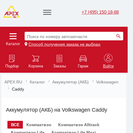
+7 (495) 150-18-88
Поиск по номеру автозапчасти
Каталог
Способ получения заказа не выбран
Подбор
Корзина
Заказы
Гараж
Войти
APEX.RU
Каталог
Аккумулятор (АКБ)
Volkswagen
Caddy
Аккумулятор (АКБ) на Volkswagen Caddy
ВСЕ
Компактвэн
Компактвэн Alltrack
Компактвэн Life
Компактвэн Life Maxi