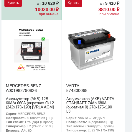
Купить
Купить
от
10 620 ₽
от
9 410 ₽
10020.00 ₽
8810.00 ₽
при обмене
при обмене
MERCEDES-BENZ
VARTA
A001982790826
574300068
Аккумулятор (АКБ) 12В
Аккумулятор (АКБ) VARTA
60А/ч 660A (обратная 0) L2
СТАНДАРТ 74Ah 680A
(242х175х190) [VRLA AGM]
(обратная 0) 278x175x190
L3
Серия
: MERCEDES-BENZ
Серия
: VARTA СТАНДАРТ
Полярность
: 0 (обратная [- +])
Полярность
: 0 (обратная [- +])
Тип клемм
: Стандарт (Европа)
Тип клемм
: Стандарт (Европа)
Типоразмер
: L2 (242х175х190)
Типоразмер
: L3 (278х175х190)
Емкость, А/ч
: 60