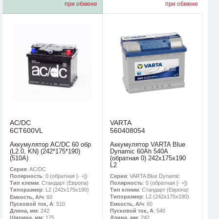
при обмене
при обмене
AC/DC
VARTA
6CT600VL
560408054
Аккумулятор AC/DC 60 обр
Аккумулятор VARTA Blue
(L2.0, KN) (242*175*190)
Dynamic 60Ah 540A
(510А)
(обратная 0) 242x175x190
L2
Серия
: AC/DC
Серия
: VARTA Blue Dynamic
Полярность
: 0 (обратная [- +])
Полярность
: 0 (обратная [- +])
Тип клемм
: Стандарт (Европа)
Тип клемм
: Стандарт (Европа)
Типоразмер
: L2 (242х175х190)
Типоразмер
: L2 (242х175х190)
Емкость, А/ч
: 60
Емкость, А/ч
: 60
Пусковой ток, А
: 510
Пусковой ток, А
: 540
Длина, мм
: 242
Длина, мм
: 242
Ширина, мм
: 175