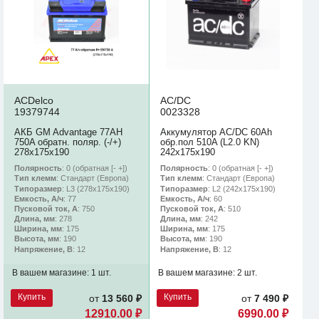
ACDelco
AC/DC
19379744
0023328
АКБ GM Advantage 77AH
Аккумулятор AC/DC 60Ah
750A обратн. поляр. (-/+)
обр.пол 510A (L2.0 KN)
278х175х190
242х175х190
Полярность
: 0 (обратная [- +])
Полярность
: 0 (обратная [- +])
Тип клемм
: Стандарт (Европа)
Тип клемм
: Стандарт (Европа)
Типоразмер
: L3 (278х175х190)
Типоразмер
: L2 (242х175х190)
Емкость, А/ч
: 77
Емкость, А/ч
: 60
Пусковой ток, А
: 750
Пусковой ток, А
: 510
Длина, мм
: 278
Длина, мм
: 242
Ширина, мм
: 175
Ширина, мм
: 175
Высота, мм
: 190
Высота, мм
: 190
Напряжение, В
: 12
Напряжение, В
: 12
В вашем магазине:
1 шт.
В вашем магазине:
2 шт.
Купить
Купить
от
13 560 ₽
от
7 490 ₽
12910.00 ₽
6990.00 ₽