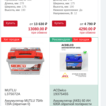
Длина, мм
: 278
Ширина, мм
: 175
Ширина, мм
: 175
Высота, мм
: 190
Высота, мм
: 190
Нижнее крепление
: Да
Напряжение, В
: 12
Купить
Купить
от
13 630 ₽
от
4 790 ₽
13080.00 ₽
4290.00 ₽
при обмене
при обмене
Хит продаж
Рекомендуем
Хит продаж
MUTLU
ACDelco
L375072A
19375455
Аккумулятор MUTLU 75Ah
Аккумулятор (АКБ) 60 AH
720A (обратная 0)
600A обратной полярности