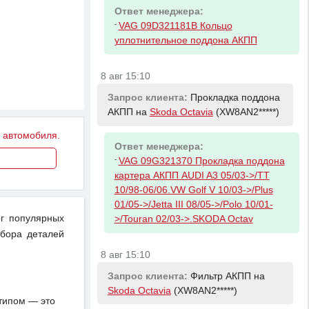
Ответ менеджера:
-
VAG 09D321181B Кольцо
уплотнительное поддона АКПП
8 авг 15:10
Запрос клиента:
Прокладка поддона
АКПП на
Skoda Octavia
(XW8AN2*****)
у автомобиля.
Ответ менеджера:
-
VAG 09G321370 Прокладка поддона
картера АКПП AUDI A3 05/03->/TT
10/98-06/06.VW Golf V 10/03->/Plus
01/05->/Jetta III 08/05->/Polo 10/01-
ог популярных
>/Touran 02/03->.SKODA Octav
дбора деталей
8 авг 15:10
Запрос клиента:
Фильтр АКПП на
Skoda Octavia
(XW8AN2*****)
отипом — это