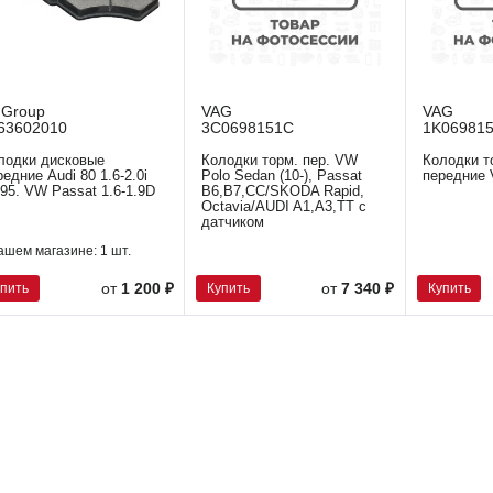
 Group
VAG
VAG
63602010
3C0698151C
1K06981
лодки дисковые
Колодки торм. пер. VW
Колодки т
редние Audi 80 1.6-2.0i
Polo Sedan (10-), Passat
передние
-95. VW Passat 1.6-1.9D
B6,B7,CC/SKODA Rapid,
Octavia/AUDI A1,A3,TT с
датчиком
ашем магазине:
1 шт.
упить
Купить
Купить
от
1 200 ₽
от
7 340 ₽