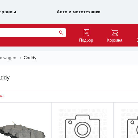
ервисы
Авто и мототехника
Подбор
Корзина
lkswagen
Caddy
addy
на