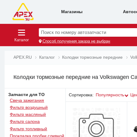
Магазины
Автос
Поиск по номеру автозапчасти
Каталог
Способ получения заказа не выбран
APEX.RU
Каталог
Колодки тормозные передние
Vo
Колодки тормозные передние на Volkswagen C
Запчасти для ТО
Сортировка:
Популярность
Це
Свеча зажигания
Фильтр воздушный
Фильтр масляный
Фильтр салона
Фильтр топливный
Прокладка пробки сливной