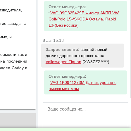
Ответ менеджера:
изводителя,
-
VAG 09G325429E Фильтр АКПП VW
Golf/Polo 15-/SKODA Octavia. Rapid
ие заводы, с
13-(Без носика)
мых, и
8 авг 15:18
Запрос клиента:
задний левый
тоимости так и
датчик дорожного просвета на
 на последний
Volkswagen Tiguan
(XW8ZZZ*****)
wagen Caddy в
Ответ менеджера:
-
VAG 1K0941273M Датчик уровня с
рычаж мех-мом
ВНИМАНИЕ!
Возможность отправлять сообщения
для незарегистрированных
пользователей временно отключена!