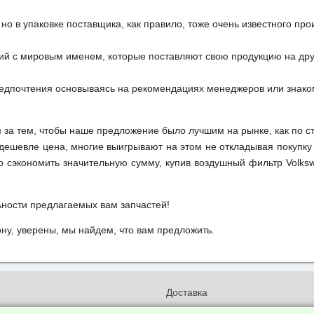
но в упаковке поставщика, как правило, тоже очень известного про
ий с мировым именем, которые поставляют свою продукцию на друг
редпочтения основываясь на рекомендациях менеджеров или знако
м за тем, чтобы наше предложение было лучшим на рынке, как по с
м дешевле цена, многие выигрывают на этом не откладывая покупку
о сэкономить значительную сумму, купив воздушный фильтр Volks
ьности предлагаемых вам запчастей!
у, уверены, мы найдем, что вам предложить.
и
Доставка
бработки и конфиденциальности
Вакансии