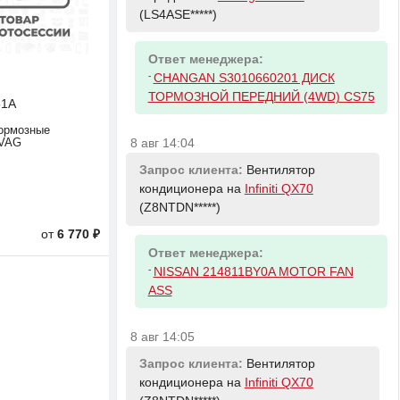
(LS4ASE*****)
Ответ менеджера:
-
CHANGAN S3010660201 ДИСК
ТОРМОЗНОЙ ПЕРЕДНИЙ (4WD) CS75
51A
ормозные
 VAG
8 авг 14:04
Запрос клиента:
Вентилятор
кондиционера на
Infiniti QX70
(Z8NTDN*****)
от
6 770 ₽
Ответ менеджера:
-
NISSAN 214811BY0A MOTOR FAN
ASS
8 авг 14:05
Запрос клиента:
Вентилятор
кондиционера на
Infiniti QX70