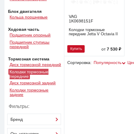
Блок двигателя
VAG
Кольца поршневые
1K0698151F
Ходовая часть
Колодки тормозные
передние Jetta V Octavia II
Подшипник опорный
Подшипник ступицы
передней
Купить
от
7 530 ₽
Тормозная система
Сортировка:
Популярность
Це
Диск тормозной передний
Колодки тормозные
передние
Диск тормозной задний
Колодки тормозные
задние
Фильтры:
Бренд
Ось установки