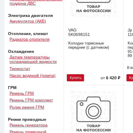
поддона ДВС
Электрика двигателя
Аккумулятор (АКБ)
VAG
Jp
Отопление, климат
5K0698151
11
Радиатор отопителя
Колодки тормозные
Ко
передние (с датчиком)
пе
Охлаждение
91
89
Датчик температуры
охлаждающей жидкости
В в
Термостат
Насос водяной (помпа)
Купить
К
от
6 420 ₽
ГРМ
Ремень ГРМ
Ремень ГРМ комплект
Ролик ремня ГРМ
Ремни приводные
Ремень генератора
Ремень приводной