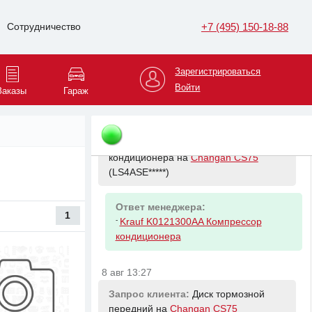
Запрос клиента:
Антифриз на
+7 (495) 150-18-88
Сотрудничество
Skoda Octavia
(XW8BK6*****)
Ответ менеджера:
Зарегистрироваться
-
VAG G012A8GM1 Антифриз (1 5L)
Войти
Заказы
Гараж
8 авг 13:17
Запрос клиента:
Компрессор
кондиционера на
Changan CS75
(LS4ASE*****)
Ответ менеджера:
1
-
Krauf K0121300AA Компрессор
кондиционера
8 авг 13:27
Запрос клиента:
Диск тормозной
передний на
Changan CS75