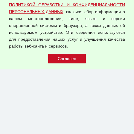
Согласием на обработку персональных данных
ПОЛИТИКОЙ ОБРАБОТКИ И КОНФИДЕНЦИАЛЬНОСТИ
Оферта оптовой купли-продажи
ПЕРСОНАЛЬНЫХ ДАННЫХ
, включая сбор информации о
Публичная оферта
вашем местоположении, типе, языке и версии
операционной системы и браузера, а также данных об
используемом устройстве. Эти сведения используются
для предоставления наших услуг и улучшения качества
© 2026 ООО "Феникс"
работы веб-сайта и сервисов.
Все права защищены.