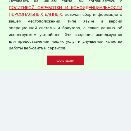
Оставаясь на нашем сайте, вы соглашаетесь с
Согласием на обработку персональных данных
ПОЛИТИКОЙ ОБРАБОТКИ И КОНФИДЕНЦИАЛЬНОСТИ
Оферта оптовой купли-продажи
ПЕРСОНАЛЬНЫХ ДАННЫХ
, включая сбор информации о
Публичная оферта
вашем местоположении, типе, языке и версии
операционной системы и браузера, а также данных об
используемом устройстве. Эти сведения используются
для предоставления наших услуг и улучшения качества
© 2026 ООО "Феникс"
работы веб-сайта и сервисов.
Все права защищены.