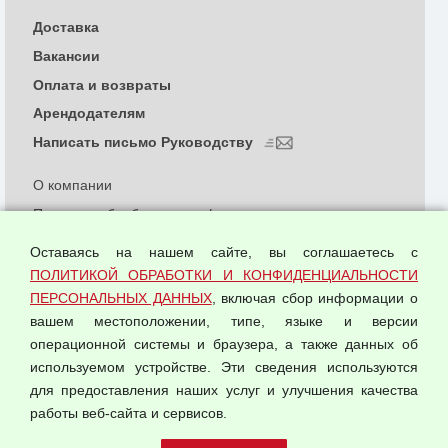
Доставка
Вакансии
Оплата и возвраты
Арендодателям
Написать письмо Руководству
О компании
Политика обработки и конфиденциальности
персональных данных
Оставаясь на нашем сайте, вы соглашаетесь с
Согласием на обработку персональных данных
ПОЛИТИКОЙ ОБРАБОТКИ И КОНФИДЕНЦИАЛЬНОСТИ
Оферта оптовой купли-продажи
ПЕРСОНАЛЬНЫХ ДАННЫХ
, включая сбор информации о
Публичная оферта
вашем местоположении, типе, языке и версии
операционной системы и браузера, а также данных об
используемом устройстве. Эти сведения используются
для предоставления наших услуг и улучшения качества
© 2026 ООО "Феникс"
работы веб-сайта и сервисов.
Все права защищены.