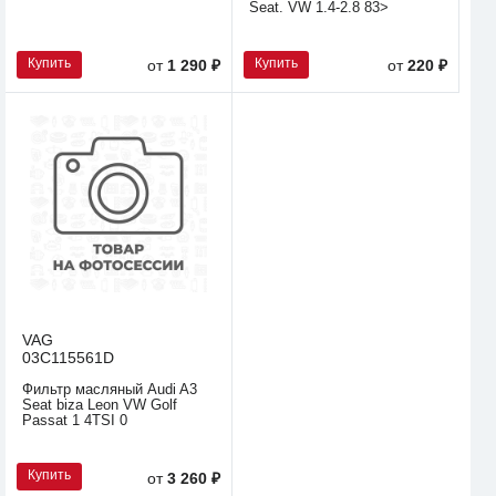
Seat. VW 1.4-2.8 83>
Купить
Купить
от
1 290 ₽
от
220 ₽
VAG
03C115561D
Фильтр масляный Audi A3
Seat biza Leon VW Golf
Passat 1 4TSI 0
Купить
от
3 260 ₽