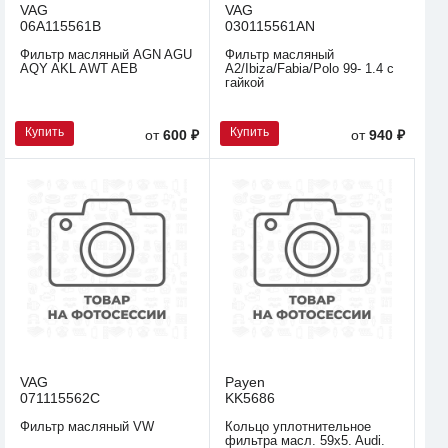
VAG
VAG
06A115561B
030115561AN
Фильтр масляный AGN AGU
Фильтр масляный
AQY AKL AWT AEB
A2/Ibiza/Fabia/Polo 99- 1.4 с
гайкой
Купить
Купить
от
600 ₽
от
940 ₽
VAG
Payen
071115562C
KK5686
Фильтр масляный VW
Кольцо уплотнительное
фильтра масл. 59x5. Audi.