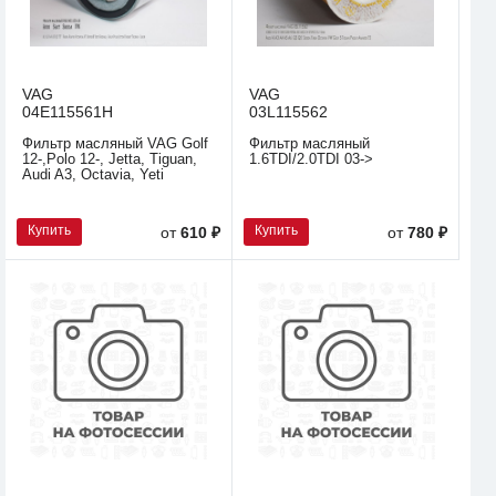
VAG
VAG
04E115561H
03L115562
Фильтр масляный VAG Golf
Фильтр масляный
12-,Polo 12-, Jetta, Tiguan,
1.6TDI/2.0TDI 03->
Audi A3, Octavia, Yeti
Купить
Купить
от
610 ₽
от
780 ₽