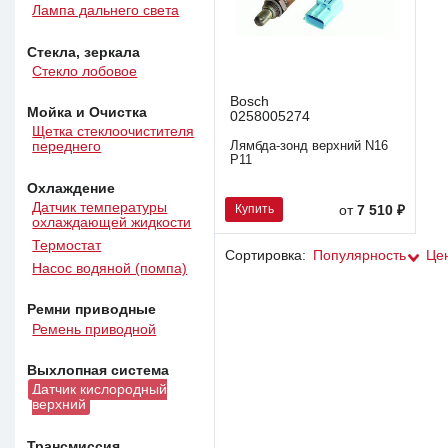
Лампа дальнего света
Стекла, зеркала
Стекло лобовое
Bosch
Мойка и Очистка
0258005274
Щетка стеклоочистителя
Лямбда-зонд верхний N16
переднего
P11
Охлаждение
Датчик температуры
Купить
от
7 510 ₽
охлаждающей жидкости
Термостат
Сортировка:
Популярность
Це
Насос водяной (помпа)
Ремни приводные
Ремень приводной
Выхлопная система
Датчик кислородный
верхний
Трансмиссия