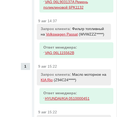
-
VAG 06L903137A Ремень
поликлиновой 6PK1132
9 авг 14:37
Запрос клиента:
Фильтр топливный
на
Volkswagen Passat
(WVWZZZ*****)
Ответ менеджера:
-
VAG 06L115562B
1
9 авг 15:22
Запрос клиента:
Масло моторное на
KIA Rio
(Z94C24*****)
Ответ менеджера:
-
HYUNDAI/KIA 0510000451
9 авг 15:22