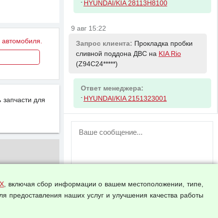
-
HYUNDAI/KIA 28113H8100
9 авг 15:22
у автомобиля.
Запрос клиента:
Прокладка пробки
сливной поддона ДВС на
KIA Rio
(Z94C24*****)
Ответ менеджера:
-
HYUNDAI/KIA 2151323001
 запчасти для
ВНИМАНИЕ!
Возможность отправлять сообщения
для незарегистрированных
пользователей временно отключена!
Зарегистрируйтесь или войдите в свой
аккаунт.
Х
, включая сбор информации о вашем местоположении, типе,
ля предоставления наших услуг и улучшения качества работы