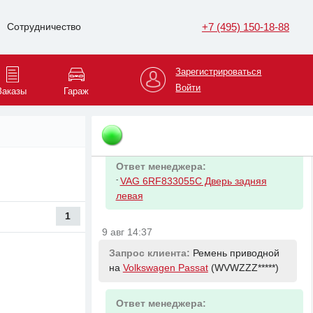
+7 (495) 150-18-88
Сотрудничество
Ответ менеджера:
-
VAG 6RF831055E Дверь передняя
левая Polo
Зарегистрироваться
Войти
Заказы
Гараж
9 авг 14:36
Запрос клиента:
Дверь задняя левая
на
Volkswagen Polo
(XW8ZZZ*****)
Ответ менеджера:
-
VAG 6RF833055C Дверь задняя
левая
1
9 авг 14:37
Запрос клиента:
Ремень приводной
на
Volkswagen Passat
(WVWZZZ*****)
Ответ менеджера: