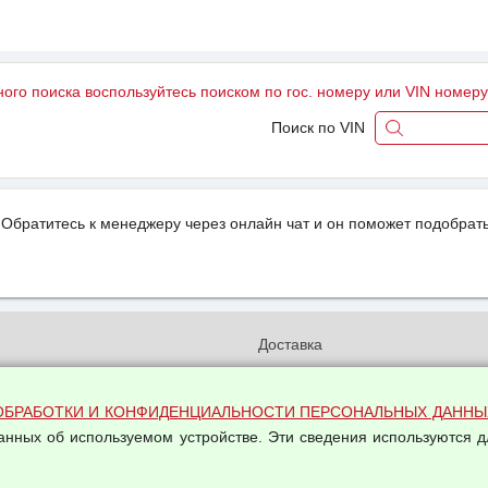
ного поиска воспользуйтесь поиском по гос. номеру или VIN номер
Поиск по VIN
Обратитесь к менеджеру через онлайн чат и он поможет подобрать
и
Доставка
бработки и конфиденциальности
Вакансии
ых данных
Оплата и возвраты
ОБРАБОТКИ И КОНФИДЕНЦИАЛЬНОСТИ ПЕРСОНАЛЬНЫХ ДАННЫ
на обработку персональных
данных об используемом устройстве. Эти сведения используются д
Арендодателям
Написать письмо Руководству
овой купли-продажи