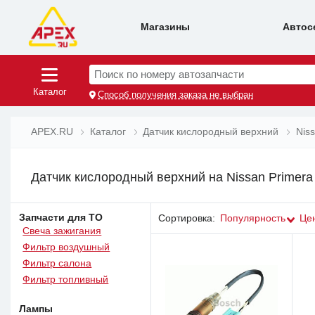
Магазины
Автос
Поиск по номеру автозапчасти
Каталог
Способ получения заказа не выбран
APEX.RU
Каталог
Датчик кислородный верхний
Nis
Датчик кислородный верхний на Nissan Primera 
Запчасти для ТО
Сортировка:
Популярность
Це
Свеча зажигания
Фильтр воздушный
Фильтр салона
Фильтр топливный
Лампы