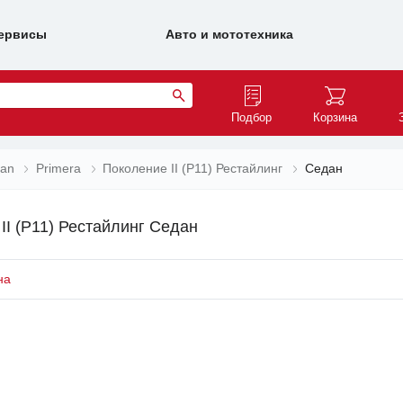
ервисы
Авто и мототехника
Подбор
Корзина
san
Primera
Поколение II (P11) Рестайлинг
Седан
II (P11) Рестайлинг Седан
на