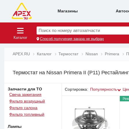
Магазины
Автос
Поиск по номеру автозапчасти
Каталог
Способ получения заказа не выбран
APEX.RU
Каталог
Термостат
Nissan
Primera
П
Термостат на Nissan Primera II (P11) Рестайлин
Запчасти для ТО
Сортировка:
Популярность
Це
Свеча зажигания
Рек
Фильтр воздушный
Фильтр салона
Фильтр топливный
Лампы