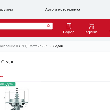
ервисы
Авто и мототехника
Подбор
Корзина
околение II (P11) Рестайлинг
Седан
г Седан
на
омендуем