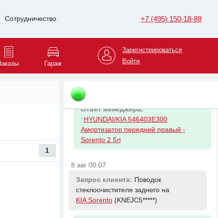
Ответ менеджера:
-
HYUNDAI/KIA 546013E141 Пружина
+7 (495) 150-18-88
Сотрудничество
передней стойки, винтовая
8 авг 00:06
Зарегистрироваться
Войти
Заказы
Гараж
Запрос клиента:
Амортизатор
передний правый на
KIA Sorento
(KNEJC5*****)
Ответ менеджера:
-
HYUNDAI/KIA 546403E300
Амортизатор передний правый -
Sorento 2 5л
1
8 авг 00:07
Запрос клиента:
Поводок
стеклоочистителя заднего на
KIA Sorento
(KNEJC5*****)