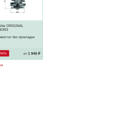
hle ORIGINAL
6383
рмостат без прокладки
упить
от
1 940 ₽
на