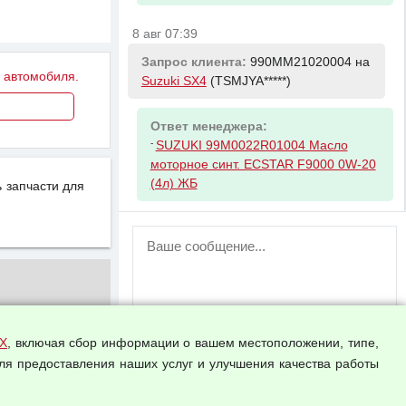
8 авг 07:39
Запрос клиента:
990MM21020004 на
у автомобиля.
Suzuki SX4
(TSMJYA*****)
Ответ менеджера:
-
SUZUKI 99M0022R01004 Масло
моторное синт. ECSTAR F9000 0W-20
(4л) ЖБ
 запчасти для
ВНИМАНИЕ!
Возможность отправлять сообщения
для незарегистрированных
пользователей временно отключена!
Зарегистрируйтесь или войдите в свой
аккаунт.
Х
, включая сбор информации о вашем местоположении, типе,
ля предоставления наших услуг и улучшения качества работы