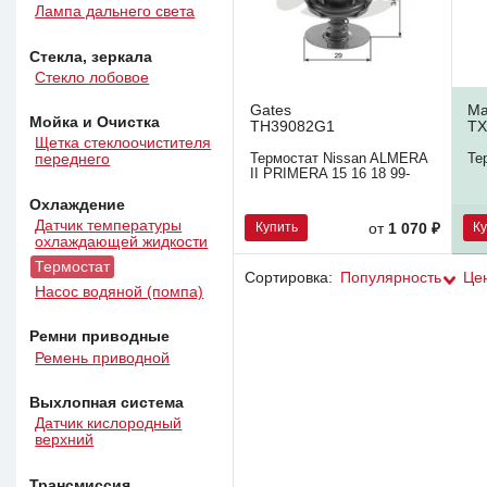
Лампа дальнего света
Стекла, зеркала
Стекло лобовое
Gates
Ma
Мойка и Очистка
TH39082G1
TX
Щетка стеклоочистителя
Термостат Nissan ALMERA
Те
переднего
II PRIMERA 15 16 18 99-
Охлаждение
Датчик температуры
Купить
К
от
1 070 ₽
охлаждающей жидкости
Термостат
Сортировка:
Популярность
Це
Насос водяной (помпа)
Ремни приводные
Ремень приводной
Выхлопная система
Датчик кислородный
верхний
Трансмиссия