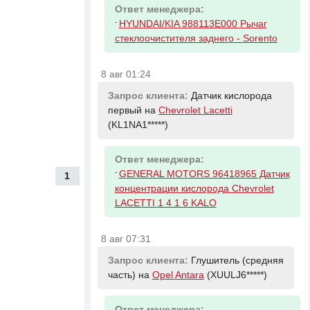
Ответ менеджера:
-
HYUNDAI/KIA 988113E000 Рычаг
стеклоочистителя заднего - Sorento
8 авг 01:24
Запрос клиента:
Датчик кислорода
первый на
Chevrolet Lacetti
(KL1NA1*****)
Ответ менеджера:
-
GENERAL MOTORS 96418965 Датчик
1
концентрации кислорода Chevrolet
LACETTI 1 4 1 6 KALO
8 авг 07:31
Запрос клиента:
Глушитель (средняя
часть) на
Opel Antara
(XUULJ6*****)
Ответ менеджера: