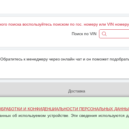
ного поиска воспользуйтесь поиском по гос. номеру или VIN номер
Поиск по VIN
Обратитесь к менеджеру через онлайн чат и он поможет подобрать
и
Доставка
бработки и конфиденциальности
Вакансии
ых данных
Оплата и возвраты
ОБРАБОТКИ И КОНФИДЕНЦИАЛЬНОСТИ ПЕРСОНАЛЬНЫХ ДАННЫ
на обработку персональных
данных об используемом устройстве. Эти сведения используются д
Арендодателям
Написать письмо Руководству
овой купли-продажи