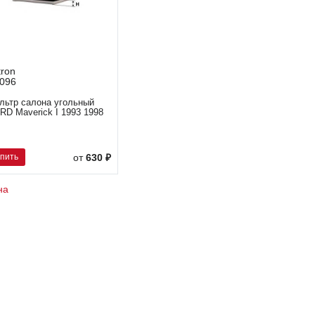
tron
096
льтр салона угольный
RD Maverick I 1993 1998
упить
от
630 ₽
на