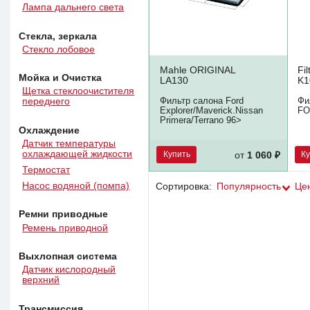
Лампа дальнего света
Стекла, зеркала
Стекло лобовое
Mahle ORIGINAL
Fil
Мойка и Очистка
LA130
K1
Щетка стеклоочистителя
Фильтр салона Ford
Фи
переднего
Explorer/Maverick.Nissan
FO
Primera/Terrano 96>
Охлаждение
Датчик температуры
охлаждающей жидкости
Купить
К
от
1 060 ₽
Термостат
Насос водяной (помпа)
Сортировка:
Популярность
Це
Ремни приводные
Ремень приводной
Выхлопная система
Датчик кислородный
верхний
Трансмиссия