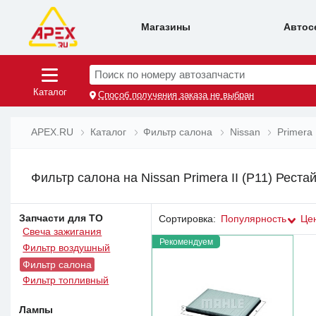
Магазины
Автос
Поиск по номеру автозапчасти
Каталог
Способ получения заказа не выбран
APEX.RU
Каталог
Фильтр салона
Nissan
Primera
Фильтр салона на Nissan Primera II (P11) Рест
Запчасти для ТО
Сортировка:
Популярность
Це
Свеча зажигания
Рекомендуем
Фильтр воздушный
Фильтр салона
Фильтр топливный
Лампы