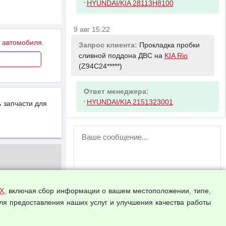
-
HYUNDAI/KIA 28113H8100
9 авг 15:22
у автомобиля.
Запрос клиента:
Прокладка пробки
сливной поддона ДВС на
KIA Rio
(Z94C24*****)
Ответ менеджера:
-
HYUNDAI/KIA 2151323001
 запчасти для
ВНИМАНИЕ!
Возможность отправлять сообщения
для незарегистрированных
пользователей временно отключена!
Зарегистрируйтесь или войдите в свой
аккаунт.
Х
, включая сбор информации о вашем местоположении, типе,
ля предоставления наших услуг и улучшения качества работы