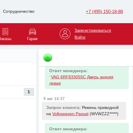
+7 (495) 150-18-88
Сотрудничество
Ответ менеджера:
-
VAG 6RF831055E Дверь передняя
левая Polo
Зарегистрироваться
Войти
Заказы
Гараж
9 авг 14:36
Запрос клиента:
Дверь задняя левая
на
Volkswagen Polo
(XW8ZZZ*****)
Ответ менеджера:
-
VAG 6RF833055C Дверь задняя
левая
1
9 авг 14:37
Запрос клиента:
Ремень приводной
на
Volkswagen Passat
(WVWZZZ*****)
Ответ менеджера: