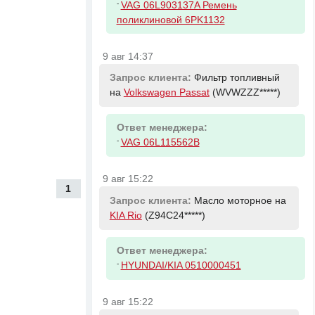
-
VAG 06L903137A Ремень
поликлиновой 6PK1132
9 авг 14:37
Запрос клиента:
Фильтр топливный
на
Volkswagen Passat
(WVWZZZ*****)
Ответ менеджера:
-
VAG 06L115562B
9 авг 15:22
1
Запрос клиента:
Масло моторное на
KIA Rio
(Z94C24*****)
Ответ менеджера:
-
HYUNDAI/KIA 0510000451
9 авг 15:22