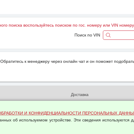
ного поиска воспользуйтесь поиском по гос. номеру или VIN номер
Поиск по VIN
Обратитесь к менеджеру через онлайн чат и он поможет подобрать
и
Доставка
бработки и конфиденциальности
Вакансии
ых данных
Оплата и возвраты
ОБРАБОТКИ И КОНФИДЕНЦИАЛЬНОСТИ ПЕРСОНАЛЬНЫХ ДАННЫ
на обработку персональных
данных об используемом устройстве. Эти сведения используются д
Арендодателям
Написать письмо Руководству
овой купли-продажи