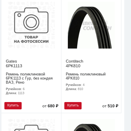
Gates
Contitech
6PK1113
4PK810
Ремень поликлиновой
Ремень поликлиновый
6PK1113 с Гур, без кондея
4PK810
ВАЗ, Рено
Ручейков
: 4
Ручейков
: 6
Длина
: 810
Длина
: 1113
Купить
Купить
от
680 ₽
от
510 ₽