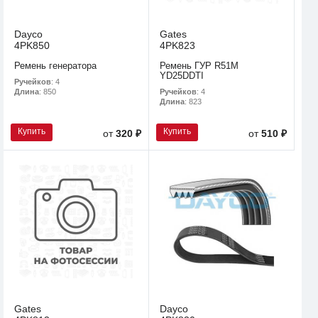
Dayco
Gates
4PK850
4PK823
Ремень генератора
Ремень ГУР R51M
YD25DDTI
Ручейков
: 4
Ручейков
: 4
Длина
: 850
Длина
: 823
Купить
Купить
от
320 ₽
от
510 ₽
Gates
Dayco