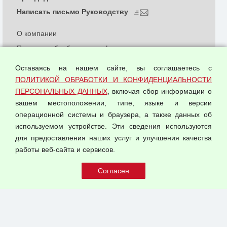
Написать письмо Руководству
О компании
Политика обработки и конфиденциальности
персональных данных
Оставаясь на нашем сайте, вы соглашаетесь с
Согласием на обработку персональных данных
ПОЛИТИКОЙ ОБРАБОТКИ И КОНФИДЕНЦИАЛЬНОСТИ
Оферта оптовой купли-продажи
ПЕРСОНАЛЬНЫХ ДАННЫХ
, включая сбор информации о
Публичная оферта
вашем местоположении, типе, языке и версии
операционной системы и браузера, а также данных об
используемом устройстве. Эти сведения используются
для предоставления наших услуг и улучшения качества
© 2026 ООО "Феникс"
работы веб-сайта и сервисов.
Все права защищены.