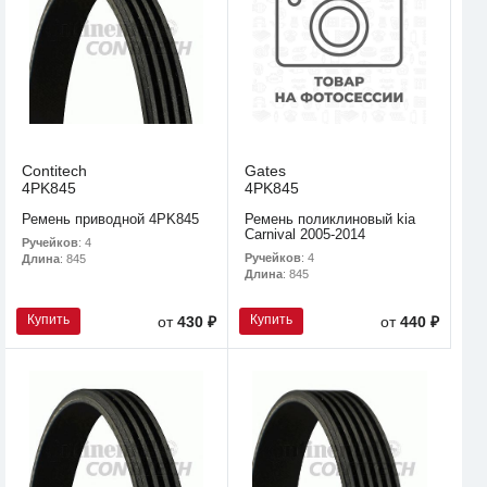
Contitech
Gates
4PK845
4PK845
Ремень приводной 4PK845
Ремень поликлиновый kia
Carnival 2005-2014
Ручейков
: 4
Ручейков
: 4
Длина
: 845
Длина
: 845
Купить
Купить
от
430 ₽
от
440 ₽