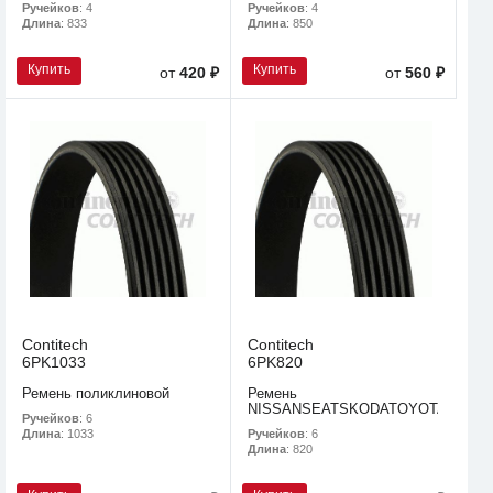
Ручейков
: 4
Ручейков
: 4
Длина
: 833
Длина
: 850
Купить
Купить
от
420 ₽
от
560 ₽
Contitech
Contitech
6PK1033
6PK820
Ремень поликлиновой
Ремень
NISSANSEATSKODATOYOTAVOLK
Ручейков
: 6
Ручейков
: 6
Длина
: 1033
Длина
: 820