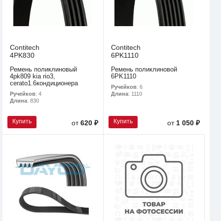
Contitech
Contitech
4PK830
6PK1110
Ремень поликлиновый
Ремень поликлиновой
4pk809 kia rio3,
6PK1110
cerato1.6кондиционера
Ручейков
: 6
Ручейков
: 4
Длина
: 1110
Длина
: 830
Купить
Купить
от
620 ₽
от
1 050 ₽