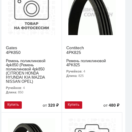
Gates
Contitech
4PK850
4PK825
Ремень поликлиновой
Ремень поликлиновой
4pk850 (Ремень
4PK825
поликлиновой 4pk850
Ручейков
: 4
(CITROEN HONDA
Длина
: 825
HYUNDAI KIA MAZDA
NISSAN OPEL)
Ручейков
: 4
Длина
: 850
Купить
Купить
от
320 ₽
от
480 ₽