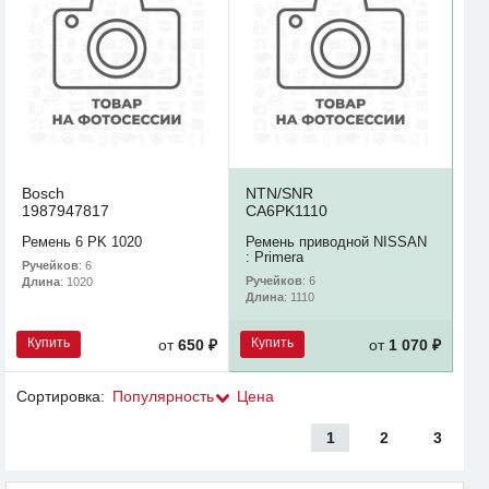
Bosch
NTN/SNR
1987947817
CA6PK1110
Ремень 6 PK 1020
Ремень приводной NISSAN
: Primera
Ручейков
: 6
Ручейков
: 6
Длина
: 1020
Длина
: 1110
Купить
Купить
от
650 ₽
от
1 070 ₽
Сортировка:
Популярность
Цена
1
2
3