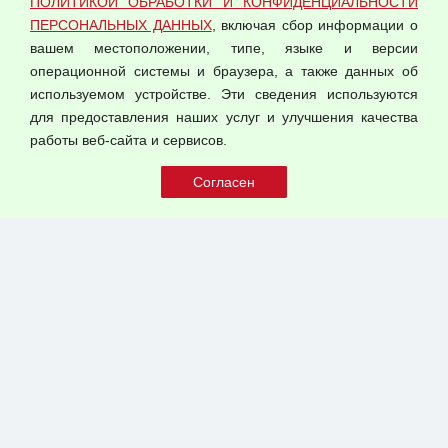
ПОЛИТИКОЙ ОБРАБОТКИ И КОНФИДЕНЦИАЛЬНОСТИ
Оферта оптовой купли-продажи
ПЕРСОНАЛЬНЫХ ДАННЫХ
, включая сбор информации о
Публичная оферта
вашем местоположении, типе, языке и версии
операционной системы и браузера, а также данных об
используемом устройстве. Эти сведения используются
для предоставления наших услуг и улучшения качества
© 2026 ООО "Феникс"
работы веб-сайта и сервисов.
Все права защищены.