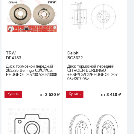
TRW
Delphi
DF4183
BG3622
Диск тормозной передний
Диск тормозной передний
283x26 Berlingo C3/C4/C5.
CITROEN BERLINGO
PEUGEOT 207/307/308/3008
+ESP/C5/C4/PEUGEOT 207
05>/307 05>
Купить
Купить
от
3 530 ₽
от
3 410 ₽