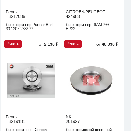
Fenox
CITROEN/PEUGEOT
TB217086
424983
Диск торм пер Partner Berl
Диск торм пер DIAM 266
307 207 266* 22
EP22
Купить
Купить
от
2 130 ₽
от
48 330 ₽
Fenox
NK
TB219181
201927
Диск торм. пер. Citroen
Диск тормозной передний