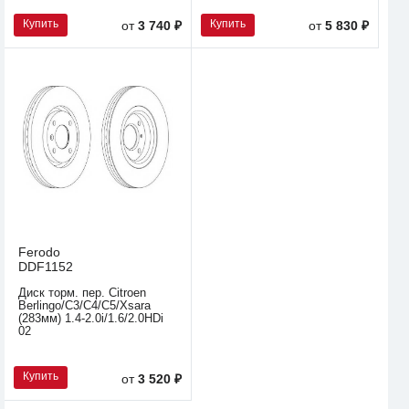
Купить
Купить
от
3 740 ₽
от
5 830 ₽
Ferodo
DDF1152
Диск торм. пер. Citroen
Berlingo/C3/C4/C5/Xsara
(283мм) 1.4-2.0i/1.6/2.0HDi
02
Купить
от
3 520 ₽