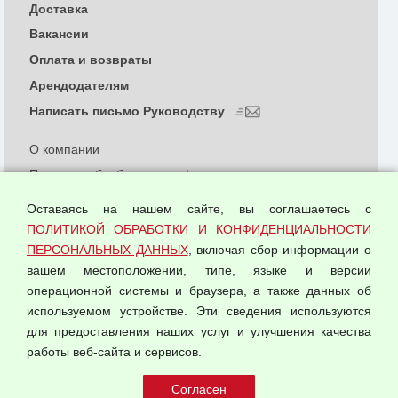
Доставка
Вакансии
Оплата и возвраты
Арендодателям
Написать письмо Руководству
О компании
Политика обработки и конфиденциальности
персональных данных
Оставаясь на нашем сайте, вы соглашаетесь с
Согласием на обработку персональных данных
ПОЛИТИКОЙ ОБРАБОТКИ И КОНФИДЕНЦИАЛЬНОСТИ
Оферта оптовой купли-продажи
ПЕРСОНАЛЬНЫХ ДАННЫХ
, включая сбор информации о
Публичная оферта
вашем местоположении, типе, языке и версии
операционной системы и браузера, а также данных об
используемом устройстве. Эти сведения используются
для предоставления наших услуг и улучшения качества
© 2026 ООО "Феникс"
работы веб-сайта и сервисов.
Все права защищены.