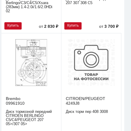
Berlingo/C3/C4/C5/Xsara
207 307 308 C5
(283мм) 1.4-2.0i/1.6/2.0HDi
02
Купить
Купить
от
2 830 ₽
от
3 700 ₽
Brembo
CITROEN/PEUGEOT
09961910
4249J8
Диск тормозной передний
Диск торм пер 408 3008
CITROEN BERLINGO
C5/C4/PEUGEOT 207
05>/307 05>