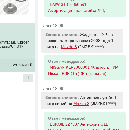
-
BMW 31316866591
Амортизационная стойка Л Пд
7 авг 18:09
Запрос клиента:
Жидкость ГУР на
ниссан алмера классик 2008 года 1
ступ.зад. Citroen
icasso/C4 04>
литр на
Mazda 3
(JMZBK1*****)
Ответ менеджера:
от
3 620 ₽
-
NISSAN KLF5000001 Жидкость ГУР
Nissan PSF (1л.) ЖБ (красная)
1
7 авг 18:09
Запрос клиента:
Антифриз лукойл 1
литр синий на
Mazda 3
(JMZBK1*****)
Ответ менеджера:
-
LUKOIL 227387 Антифриз G11