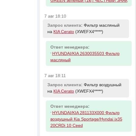
GREEN зелёный (1кг) ЧЕСТНЫЙ ЗНАК
7 авг 18:10
Запрос клиента:
Фильтр масляный
на
KIA Cerato
(XWEFX4*****)
Ответ менеджера:
-
HYUNDAI/KIA 2630035503 Фильтр
масляный
7 авг 18:11
Запрос клиента:
Фильтр воздушный
на
KIA Cerato
(XWEFX4*****)
Ответ менеджера:
-
HYUNDAI/KIA 281133X000 Фильтр
воздушный Kia Sportage/Hyndai ix35
20CRDi 10 Ceed