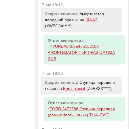
7 авг 18:13
Запрос клиента:
Амортизатор
передний правый на
KIA K5
(XWEG34*****)
Ответ менеджера:
-
HYUNDAI/KIA 54651L2100
АМОРТИЗАТОР ПЕР ПРАВ OPTIMA
2.0Л
7 авг 18:30
Запрос клиента:
Ступица передняя
левая на
Ford Transit
(Z6FXXX*****)
Ответ менеджера:
-
FORD 2472588 Ступица передняя
(ремк-т болты. гайка) Tr14- FWD