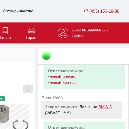
Ответ менеджера:
-
HYUNDAI/KIA 0510000441 Масло
+7 (495) 150-18-88
Сотрудничество
моторное синт. Turbo SYN Gasoline
5W-30 (4л)
Зарегистрироваться
7 авг 18:08
Войти
Заказы
Гараж
Запрос клиента:
Рычаг передний
верхний правый на
BMW 5
(WBAJF1*****)
Ответ менеджера:
-
левый нижний
-
левый правый
1
7 авг 18:08
м
Запрос клиента:
Левый на
BMW 5
(WBAJF1*****)
Ответ менеджера: