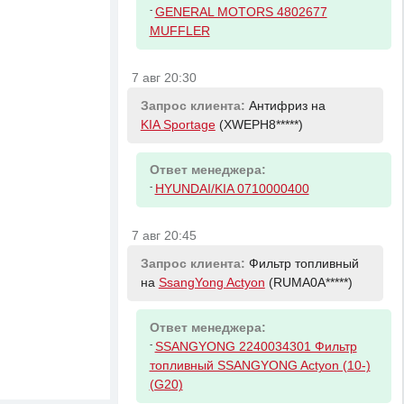
-
GENERAL MOTORS 4802677
MUFFLER
7 авг 20:30
Запрос клиента:
Антифриз на
KIA Sportage
(XWEPH8*****)
Ответ менеджера:
-
HYUNDAI/KIA 0710000400
7 авг 20:45
Запрос клиента:
Фильтр топливный
на
SsangYong Actyon
(RUMA0A*****)
Ответ менеджера:
-
SSANGYONG 2240034301 Фильтр
топливный SSANGYONG Actyon (10-)
(G20)