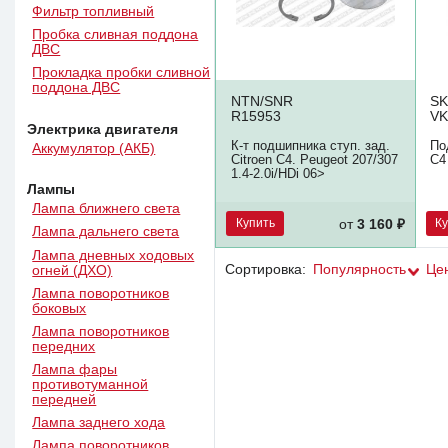
Фильтр топливный
Пробка сливная поддона
ДВС
Прокладка пробки сливной
поддона ДВС
NTN/SNR
S
R15953
VK
Электрика двигателя
К-т подшипника ступ. зад.
По
Аккумулятор (АКБ)
Citroen C4. Peugeot 207/307
C4
1.4-2.0i/HDi 06>
Лампы
Лампа ближнего света
Купить
К
от
3 160 ₽
Лампа дальнего света
Лампа дневных ходовых
Сортировка:
Популярность
Це
огней (ДХО)
Лампа поворотников
боковых
Лампа поворотников
передних
Лампа фары
противотуманной
передней
Лампа заднего хода
Лампа поворотников