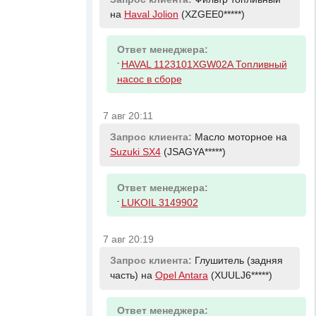
на
Haval Jolion
(XZGEE0*****)
Ответ менеджера:
-
HAVAL 1123101XGW02A Топливный
насос в сборе
7 авг 20:11
Запрос клиента:
Масло моторное на
Suzuki SX4
(JSAGYA*****)
Ответ менеджера:
-
LUKOIL 3149902
7 авг 20:19
Запрос клиента:
Глушитель (задняя
часть) на
Opel Antara
(XUULJ6*****)
Ответ менеджера: