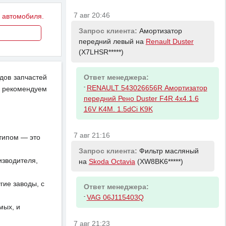
7 авг 20:46
у автомобиля.
Запрос клиента:
Амортизатор
передний левый на
Renault Duster
(X7LHSR*****)
идов запчастей
Ответ менеджера:
-
RENAULT 543026656R Амортизатор
 рекомендуем
передний Рено Duster F4R 4x4.1.6
16V K4M. 1.5dCi K9K
7 авг 21:16
отипом — это
Запрос клиента:
Фильтр масляный
изводителя,
на
Skoda Octavia
(XW8BK6*****)
ие заводы, с
Ответ менеджера:
-
VAG 06J115403Q
мых, и
7 авг 21:23