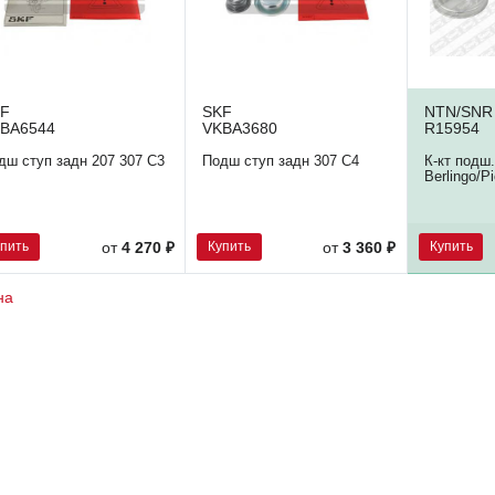
KF
SKF
NTN/SNR
BA6544
VKBA3680
R15954
дш ступ задн 207 307 C3
Подш ступ задн 307 C4
К-кт подш.
Berlingo/P
упить
Купить
Купить
от
4 270 ₽
от
3 360 ₽
на