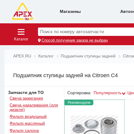
Магазины
Автос
Поиск по номеру автозапчасти
Каталог
Способ получения заказа не выбран
APEX.RU
Каталог
Подшипник ступицы задней
Citro
Подшипник ступицы задней на Citroen C4
Запчасти для ТО
Сортировка:
Популярность
Це
Свеча зажигания
Рекомендуем
Свеча накаливания (для
дизеля)
Фильтр воздушный
Фильтр масляный
Фильтр салона