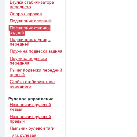
Втулка стабилизатора
переднего
Опора шаровая
Подшипник опорный
Подшипник ступицы
задней
Подшипник ступицы
передней
Пружина подвески задняя
Пружина подвески
передняя
Рычаг подвески передний
правый
Стойка стабилизатора
переднего
Рулевое управление
Наконечник рулевой
левый
Наконечник рулевой
правый
Пыльник рулевой тяги
Тяга рулевая