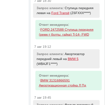
7 авг 18:30
Запрос клиента:
Ступица передняя
левая на
Ford Transit
(Z6FXXX*****)
Ответ менеджера:
-
FORD 2472588 Ступица передняя
(ремк-т болты. гайка) Tr14- FWD
7 авг 19:12
Запрос клиента:
Амортизатор
передний левый на
BMW 5
(WBAJF1*****)
Ответ менеджера:
-
BMW 31316866591
Амортизационная стойка Л Пд
7 авг 19:45
Запрос клиента:
Фильтр топливный