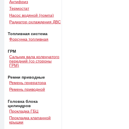
Антифриз
Термостат
Насос водяной (помпа)
Радиатор охлаждения ДВС
Топливная система
Форсунка топливная
ГРМ
Сальник вала коленчатого
передний (со стороны
ГРМ)
Ремни приводные
Ремень генератора
Ремень приводной
Головка блока
цилиндров
Прокладка ГБЦ
Прокладка клапанной
крышки