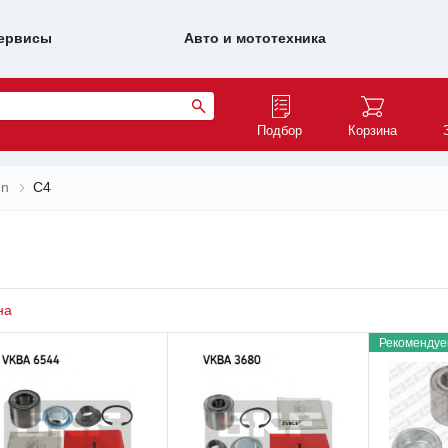
ервисы
Авто и мототехника
Подбор
Корзина
en
C4
на
Рекомендуе