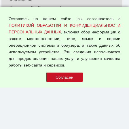
Политика обработки и конфиденциальности
персональных данных
Оставаясь на нашем сайте, вы соглашаетесь с
Согласием на обработку персональных данных
ПОЛИТИКОЙ ОБРАБОТКИ И КОНФИДЕНЦИАЛЬНОСТИ
Оферта оптовой купли-продажи
ПЕРСОНАЛЬНЫХ ДАННЫХ
, включая сбор информации о
Публичная оферта
вашем местоположении, типе, языке и версии
операционной системы и браузера, а также данных об
используемом устройстве. Эти сведения используются
для предоставления наших услуг и улучшения качества
© 2026 ООО "Феникс"
работы веб-сайта и сервисов.
Все права защищены.