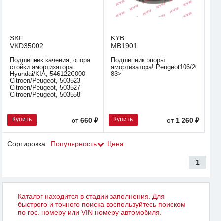
SKF
KYB
VKD35002
MB1901
Подшипник качения, опора
Подшипник опоры
стойки амортизатора
амортизатора!.Peugeot106/205/206/3
Hyundai/KIA, 546122C000
83>
Citroen/Peugeot, 503523
Citroen/Peugeot, 503527
Citroen/Peugeot, 503558
Купить
Купить
от
660 ₽
от
1 260 ₽
Сортировка:
Популярность
Цена
1
Каталог находится в стадии заполнения. Для
быстрого и точного поиска воспользуйтесь поиском
по гос. номеру или VIN номеру автомобиля.