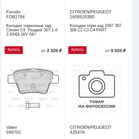
Ferodo
CITROEN/PEUGEOT
FDB1784
1608520380
Колодки тормозные зад
Колодки торм зад 1007 307
Citroen C4. Peugeot 307 1.4-
308 C2 C3 C4 PART
2.0/HDi 16V 04>
Купить
Купить
от
2 320 ₽
от
9 020 ₽
Valeo
CITROEN/PEUGEOT
598702
425476