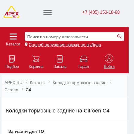
+7 (495) 150-18-88
Поиск по номеру автозапчасти
Каталог
Способ получения заказа не выбран
Подбор
Корзина
Заказы
Гараж
Войти
APEX.RU
Каталог
Колодки тормозные задние
Citroen
C4
Колодки тормозные задние на Citroen C4
Запчасти для ТО