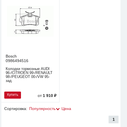
Bosch
0986494516
Колодки тормозные AUDI
96-/CITROEN 99-/RENAULT
98-/PEUGEOT 00-/VW 95-
зад.
Купить
от
1 910 ₽
Сортировка:
Популярность
Цена
1