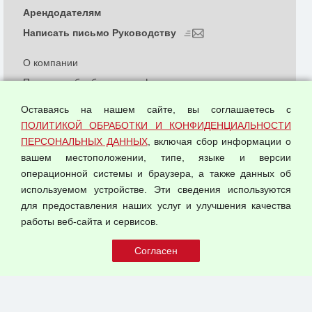
Арендодателям
Написать письмо Руководству
О компании
Политика обработки и конфиденциальности
персональных данных
Оставаясь на нашем сайте, вы соглашаетесь с
Согласием на обработку персональных данных
ПОЛИТИКОЙ ОБРАБОТКИ И КОНФИДЕНЦИАЛЬНОСТИ
Оферта оптовой купли-продажи
ПЕРСОНАЛЬНЫХ ДАННЫХ
, включая сбор информации о
Публичная оферта
вашем местоположении, типе, языке и версии
операционной системы и браузера, а также данных об
используемом устройстве. Эти сведения используются
для предоставления наших услуг и улучшения качества
© 2026 ООО "Феникс"
работы веб-сайта и сервисов.
Все права защищены.