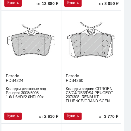
Купить
Купить
от
12 880 ₽
от
8 050 ₽
Ferodo
Ferodo
FDB4224
FDB4260
Колодки дисковые зад.
Колодки задние CITROEN
Peugeot 3008/5008
C3/C4/DS3/DS4 PEUGEOT
1.6/1.6HDi/2.0HDi 09>
207/308. RENAULT
FLUENCE/GRAND SCEN
Купить
Купить
от
2 610 ₽
от
3 770 ₽