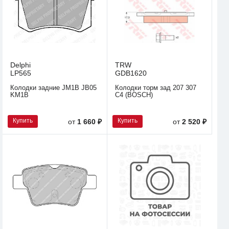
Delphi
TRW
LP565
GDB1620
Колодки задние JM1B JB05
Колодки торм зад 207 307
KM1B
C4 (BOSCH)
Купить
Купить
от
1 660 ₽
от
2 520 ₽