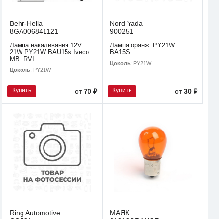
Behr-Hella
Nord Yada
8GA006841121
900251
Лампа накаливания 12V
Лампа оранж. PY21W
21W PY21W BAU15s Iveco.
BA15S
MB. RVI
Цоколь
: PY21W
Цоколь
: PY21W
Купить
Купить
от
70 ₽
от
30 ₽
Ring Automotive
МАЯК