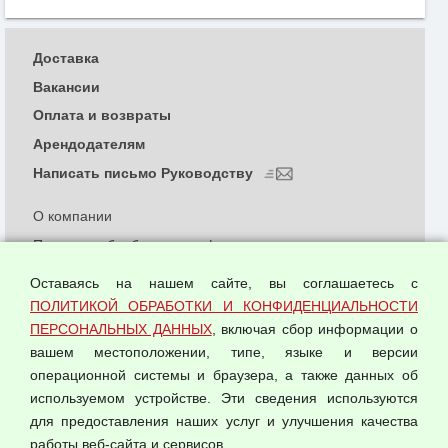
Доставка
Вакансии
Оплата и возвраты
Арендодателям
Написать письмо Руководству
О компании
Политика обработки и конфиденциальности
персональных данных
Оставаясь на нашем сайте, вы соглашаетесь с
Согласием на обработку персональных данных
ПОЛИТИКОЙ ОБРАБОТКИ И КОНФИДЕНЦИАЛЬНОСТИ
Оферта оптовой купли-продажи
ПЕРСОНАЛЬНЫХ ДАННЫХ
, включая сбор информации о
Публичная оферта
вашем местоположении, типе, языке и версии
операционной системы и браузера, а также данных об
используемом устройстве. Эти сведения используются
для предоставления наших услуг и улучшения качества
© 2026 ООО "Феникс"
работы веб-сайта и сервисов.