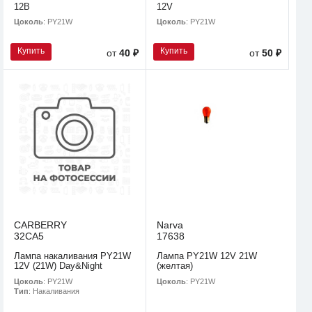
12В
12V
Цоколь
: PY21W
Цоколь
: PY21W
Купить
Купить
от
40 ₽
от
50 ₽
CARBERRY
Narva
32CA5
17638
Лампа накаливания PY21W
Лампа PY21W 12V 21W
12V (21W) Day&Night
(желтая)
Цоколь
: PY21W
Цоколь
: PY21W
Тип
: Накаливания