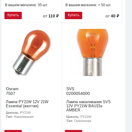
В вашем магазине:
35 шт.
В вашем магазине:
> 50 шт.
Купить
Купить
от
110 ₽
от
40 ₽
Osram
SVS
7507
0200054000
Лампа PY21W 12V 21W
Лампа накаливания SVS
Essential (желтая)
12V PY21W BAU15s
AMBER
Цоколь
: PY21W
Цоколь
: PY21W
Тип
: Накаливания
Тип
: Галогенная