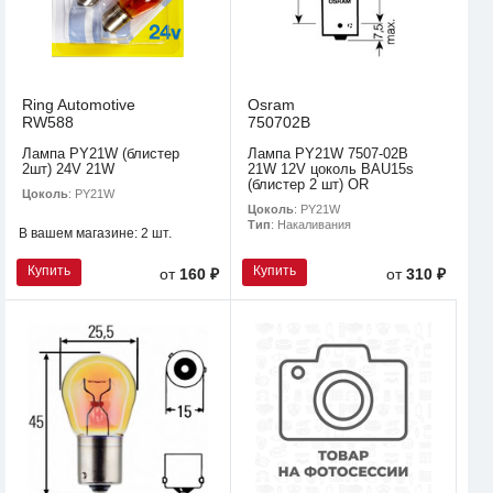
Ring Automotive
Osram
RW588
750702B
Лампа PY21W (блистер
Лампа PY21W 7507-02B
2шт) 24V 21W
21W 12V цоколь BAU15s
(блистер 2 шт) OR
Цоколь
: PY21W
Цоколь
: PY21W
Тип
: Накаливания
В вашем магазине:
2 шт.
Купить
Купить
от
160 ₽
от
310 ₽