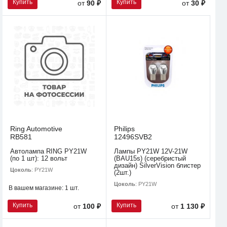
Купить
Купить
от
90 ₽
от
30 ₽
Ring Automotive
Philips
RB581
12496SVB2
Автолампа RING PY21W
Лампы PY21W 12V-21W
(по 1 шт): 12 вольт
(BAU15s) (серебристый
дизайн) SilverVision блистер
Цоколь
: PY21W
(2шт.)
Цоколь
: PY21W
В вашем магазине:
1 шт.
Купить
Купить
от
100 ₽
от
1 130 ₽