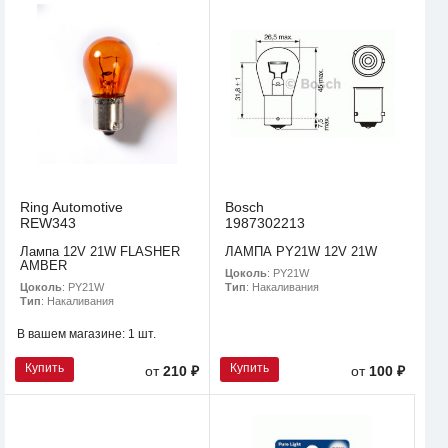
Ring Automotive
Bosch
REW343
1987302213
Лампа 12V 21W FLASHER
ЛАМПА PY21W 12V 21W
AMBER
Цоколь
: PY21W
Цоколь
: PY21W
Тип
: Накаливания
Тип
: Накаливания
В вашем магазине:
1 шт.
Купить
Купить
от
210 ₽
от
100 ₽