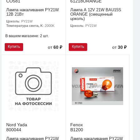
CO581
61218ORANGE
Лампа накаливания PY21W
Лампа А 12V 21W BAU15S
12В 21Вт
ORANGE (смещенный
цоколь)
Цоколь
: PY21W
Цоколь
: PY21W
Температура света, K
: 2000K
В вашем магазине:
2 шт.
Купить
Купить
от
60 ₽
от
30 ₽
Nord Yada
Fenox
800044
B1200
Лампа накаливания PY21W
Лампа накаливания PY21W