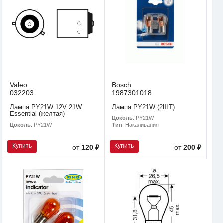
Valeo
Bosch
032203
1987301018
Лампа PY21W 12V 21W
Лампа PY21W (2ШТ)
Essential (желтая)
Цоколь
: PY21W
Цоколь
: PY21W
Тип
: Накаливания
Купить
Купить
от
120 ₽
от
200 ₽