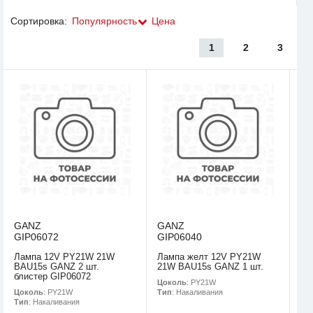
Сортировка:
Популярность
Цена
1
2
3
GANZ
GANZ
GIP06072
GIP06040
Лампа 12V PY21W 21W
Лампа желт 12V PY21W
BAU15s GANZ 2 шт.
21W BAU15s GANZ 1 шт.
блистер GIP06072
Цоколь
: PY21W
Цоколь
: PY21W
Тип
: Накаливания
Тип
: Накаливания