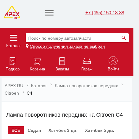
+7 (495) 150-18-88
Поиск по номеру автозапчасти
Каталог
Способ получения заказа не выбран
Подбор
Корзина
Заказы
Гараж
Войти
APEX.RU
Каталог
Лампа поворотников передних
Citroen
C4
Лампа поворотников передних на Citroen C4
ВСЕ
Седан
Хэтчбек 3 дв.
Хэтчбек 5 дв.