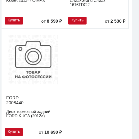
KUGA 2013- / C-MAX
C-MaxGrand C-Max
1616TDCi2
Купить
Купить
от
8 590 ₽
от
2 530 ₽
FORD
2008440
Диск тормозной задний
FORD KUGA (2012>)
Купить
от
10 690 ₽