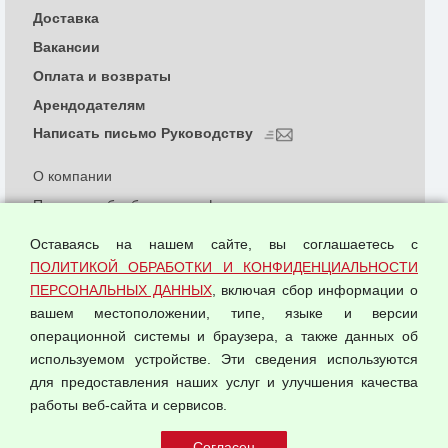
Доставка
Вакансии
Оплата и возвраты
Арендодателям
Написать письмо Руководству
О компании
Политика обработки и конфиденциальности
персональных данных
Оставаясь на нашем сайте, вы соглашаетесь с
Согласием на обработку персональных данных
ПОЛИТИКОЙ ОБРАБОТКИ И КОНФИДЕНЦИАЛЬНОСТИ
Оферта оптовой купли-продажи
ПЕРСОНАЛЬНЫХ ДАННЫХ
, включая сбор информации о
Публичная оферта
вашем местоположении, типе, языке и версии
операционной системы и браузера, а также данных об
используемом устройстве. Эти сведения используются
для предоставления наших услуг и улучшения качества
© 2026 ООО "Феникс"
работы веб-сайта и сервисов.
Все права защищены.