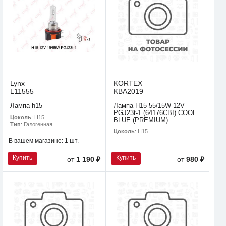
Lynx
KORTEX
L11555
KBA2019
Лампа h15
Лампа H15 55/15W 12V
PGJ23t-1 (64176CBI) COOL
Цоколь
: H15
BLUE (PREMIUM)
Тип
: Галогенная
Цоколь
: H15
В вашем магазине:
1 шт.
Купить
Купить
от
1 190 ₽
от
980 ₽