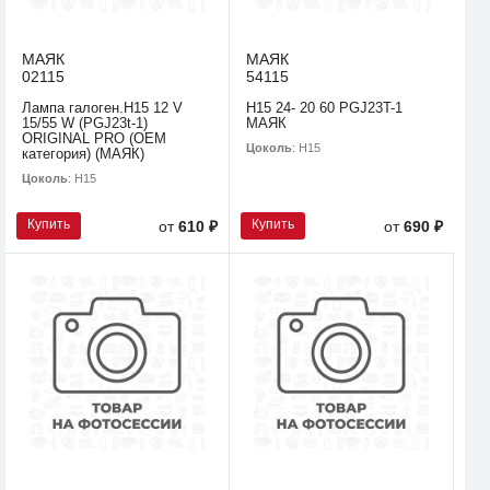
МАЯК
МАЯК
02115
54115
Лампа галоген.H15 12 V
Н15 24- 20 60 PGJ23T-1
15/55 W (PGJ23t-1)
МАЯК
ORIGINAL PRO (OEM
Цоколь
: H15
категория) (МАЯК)
Цоколь
: H15
Купить
Купить
от
610 ₽
от
690 ₽