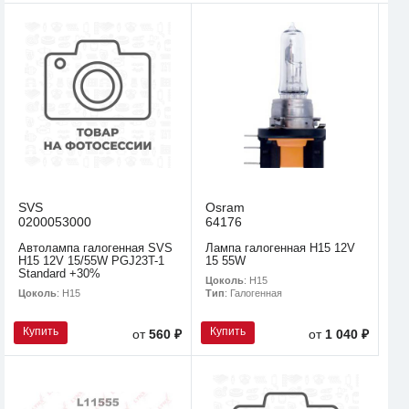
SVS
Osram
0200053000
64176
Автолампа галогенная SVS
Лампа галогенная H15 12V
H15 12V 15/55W PGJ23T-1
15 55W
Standard +30%
Цоколь
: H15
Цоколь
: H15
Тип
: Галогенная
Купить
Купить
от
560 ₽
от
1 040 ₽