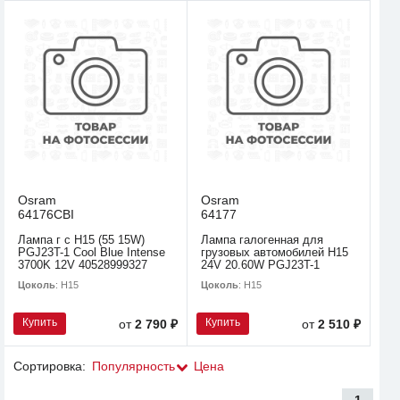
Osram
Osram
64176CBI
64177
Лампа г с H15 (55 15W)
Лампа галогенная для
PGJ23T-1 Cool Blue Intense
грузовых автомобилей H15
3700K 12V 40528999327
24V 20.60W PGJ23T-1
Цоколь
: H15
Цоколь
: H15
Купить
Купить
от
2 790 ₽
от
2 510 ₽
Сортировка:
Популярность
Цена
1