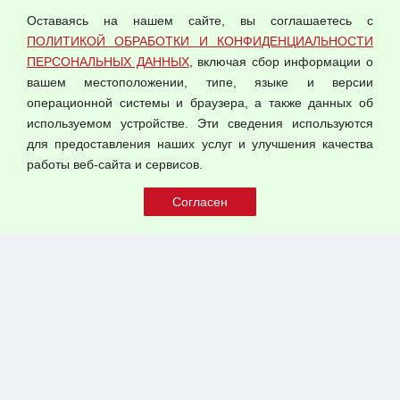
персональных данных
Оставаясь на нашем сайте, вы соглашаетесь с
Согласием на обработку персональных данных
ПОЛИТИКОЙ ОБРАБОТКИ И КОНФИДЕНЦИАЛЬНОСТИ
Оферта оптовой купли-продажи
ПЕРСОНАЛЬНЫХ ДАННЫХ
, включая сбор информации о
Публичная оферта
вашем местоположении, типе, языке и версии
операционной системы и браузера, а также данных об
используемом устройстве. Эти сведения используются
для предоставления наших услуг и улучшения качества
© 2026 ООО "Феникс"
работы веб-сайта и сервисов.
Все права защищены.