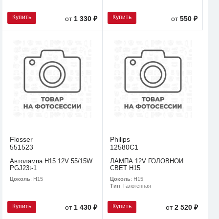
Купить
Купить
от
1 330 ₽
от
550 ₽
Flosser
Philips
551523
12580C1
Автолампа H15 12V 55/15W
ЛАМПА 12V ГОЛОВНОЙ
PGJ23t-1
СВЕТ H15
Цоколь
: H15
Цоколь
: H15
Тип
: Галогенная
Купить
Купить
от
1 430 ₽
от
2 520 ₽