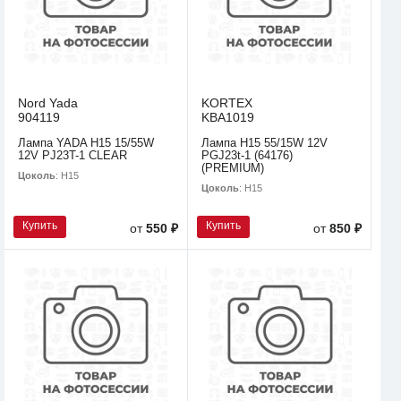
Nord Yada
KORTEX
904119
KBA1019
Лампа YADA H15 15/55W
Лампа H15 55/15W 12V
12V PJ23T-1 CLEAR
PGJ23t-1 (64176)
(PREMIUM)
Цоколь
: H15
Цоколь
: H15
Купить
Купить
от
550 ₽
от
850 ₽