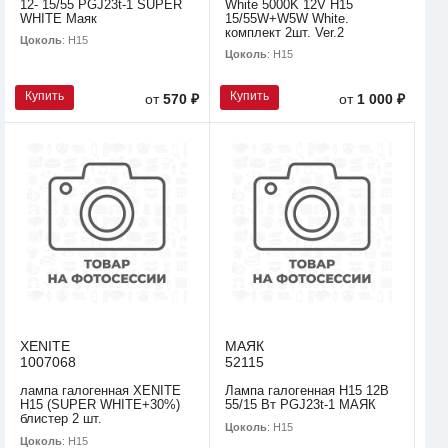
12- 15/55 PGJ23t-1 SUPER
White 5000K 12V H15
WHITE Маяк
15/55W+W5W White.
комплект 2шт. Ver.2
Цоколь
: H15
Цоколь
: H15
Купить
Купить
от
570 ₽
от
1 000 ₽
XENITE
МАЯК
1007068
52115
лампа галогенная XENITE
Лампа галогенная H15 12В
H15 (SUPER WHITE+30%)
55/15 Вт PGJ23t-1 МАЯК
блистер 2 шт.
Цоколь
: H15
Цоколь
: H15