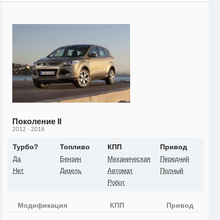
Поколение II
2012 - 2016
Турбо?
Топливо
КПП
Привод
Да
Бензин
Механическая
Передний
Нет
Дизель
Автомат
Полный
Робот
Модификация
КПП
Привод