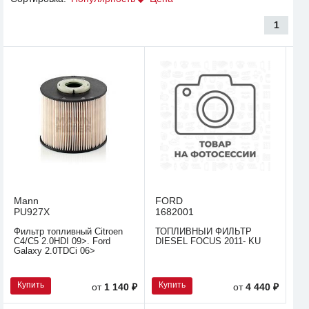
1
Mann
FORD
PU927X
1682001
Фильтр топливный Citroen
ТОПЛИВНЫЙ ФИЛЬТР
C4/C5 2.0HDI 09>. Ford
DIESEL FOCUS 2011- KU
Galaxy 2.0TDCi 06>
Купить
Купить
от
1 140 ₽
от
4 440 ₽