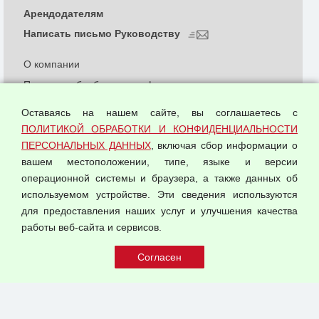
Арендодателям
Написать письмо Руководству
О компании
Политика обработки и конфиденциальности
персональных данных
Оставаясь на нашем сайте, вы соглашаетесь с
Согласием на обработку персональных данных
ПОЛИТИКОЙ ОБРАБОТКИ И КОНФИДЕНЦИАЛЬНОСТИ
Оферта оптовой купли-продажи
ПЕРСОНАЛЬНЫХ ДАННЫХ
, включая сбор информации о
Публичная оферта
вашем местоположении, типе, языке и версии
операционной системы и браузера, а также данных об
используемом устройстве. Эти сведения используются
для предоставления наших услуг и улучшения качества
© 2026 ООО "Феникс"
работы веб-сайта и сервисов.
Все права защищены.