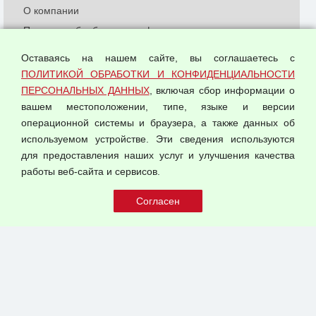
О компании
Политика обработки и конфиденциальности
персональных данных
Оставаясь на нашем сайте, вы соглашаетесь с
Согласием на обработку персональных данных
ПОЛИТИКОЙ ОБРАБОТКИ И КОНФИДЕНЦИАЛЬНОСТИ
Оферта оптовой купли-продажи
ПЕРСОНАЛЬНЫХ ДАННЫХ
, включая сбор информации о
Публичная оферта
вашем местоположении, типе, языке и версии
операционной системы и браузера, а также данных об
используемом устройстве. Эти сведения используются
для предоставления наших услуг и улучшения качества
© 2026 ООО "Феникс"
работы веб-сайта и сервисов.
Все права защищены.