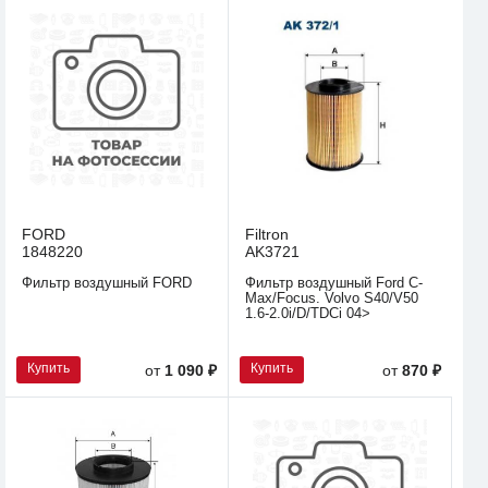
FORD
Filtron
1848220
AK3721
Фильтр воздушный FORD
Фильтр воздушный Ford C-
Max/Focus. Volvo S40/V50
1.6-2.0i/D/TDCi 04>
Купить
Купить
от
1 090 ₽
от
870 ₽