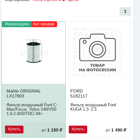
1
Рекомендуем
Хит продаж
Mahle ORIGINAL
FORD
LX17803
5182117
Фильтр воздушный Ford C-
Фильтр воздушный Ford
Max/Focus. Volvo S40/V50
KUGA 1.3- 2.5
1.6-2.0i/D/TDCi 04>
Купить
Купить
от
1 180 ₽
от
1 490 ₽