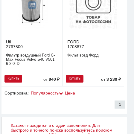
Ufi
FORD
2767500
1708877
Фильтр воздушный Ford C-
Фильт возд Форд
Max Focus Volvo S40 V501
6-2 0i D
Купить
Купить
от
940 ₽
от
3 230 ₽
Сортировка:
Популярность
Цена
1
Каталог находится в стадии заполнения. Для
быстрого и точного поиска воспользуйтесь поиском