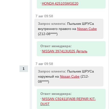
-
HONDA 42510SMGE20
7 авг 09:58
Запрос клиента:
Пыльник ШРУСа
внутреннего правого на
Nissan Cube
(Z12-08*****)
Ответ менеджера:
-
NISSAN 397413U025 Деталь
7 авг 09:58
1
Запрос клиента:
Пыльник ШРУСа
наружный на
Nissan Cube
(Z12-
08*****)
Ответ менеджера:
-
NISSAN C92411FA0B REPAIR KIT-
DUST