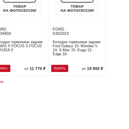
ORD
FORD
09458
5302023
лодки тормозные задние
Колодки тормозные задние
MAX II FOCUS II FOCUS
Ford Galaxy 15- Mondeo V
 KUGA II
14- S-Max 15- Kuga 12-
Edge 16-
упить
Купить
от
11 770 ₽
от
19 850 ₽
на