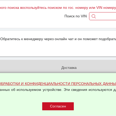
ного поиска воспользуйтесь поиском по гос. номеру или VIN номер
Поиск по VIN
Обратитесь к менеджеру через онлайн чат и он поможет подобрать
и
Доставка
бработки и конфиденциальности
Вакансии
ых данных
Оплата и возвраты
ОБРАБОТКИ И КОНФИДЕНЦИАЛЬНОСТИ ПЕРСОНАЛЬНЫХ ДАННЫ
на обработку персональных
данных об используемом устройстве. Эти сведения используются д
Арендодателям
Написать письмо Руководству
овой купли-продажи
оферта