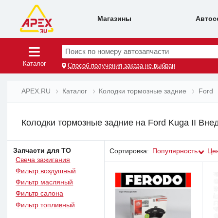
Магазины
Автос
Поиск по номеру автозапчасти
Каталог
Способ получения заказа не выбран
APEX.RU
Каталог
Колодки тормозные задние
Ford
Колодки тормозные задние на Ford Kuga II Вне
Запчасти для ТО
Сортировка:
Популярность
Це
Свеча зажигания
Фильтр воздушный
Фильтр масляный
Фильтр салона
Фильтр топливный