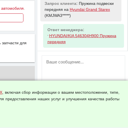
Запрос клиента:
Пружина подвески
у автомобиля.
передняя на
Hyundai Grand Starex
(KMJWA3*****)
Ответ менеджера:
-
HYUNDAI/KIA 546304H900 Пружина
передняя
 запчасти для
ВНИМАНИЕ!
Возможность отправлять сообщения
для незарегистрированных
пользователей временно отключена!
Зарегистрируйтесь или войдите в свой
аккаунт.
Х
, включая сбор информации о вашем местоположении, типе,
ля предоставления наших услуг и улучшения качества работы
Прикрепить