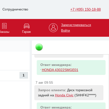
Запрос клиента:
Насос ГУР на
+7 (495) 150-18-88
Сотрудничество
Opel Antara
(XUULJ6*****)
Ответ менеджера:
Зарегистрироваться
-
GENERAL MOTORS 95476164
Войти
Заказы
Гараж
7 авг 09:55
Запрос клиента:
Колодки тормозные
задние на
Honda Civic
(SHHFK2*****)
Ответ менеджера:
-
HONDA 43022SMGE01
1
7 авг 09:55
Запрос клиента:
Диск тормозной
задний на
Honda Civic
(SHHFK2*****)
Ответ менеджера: