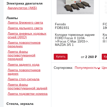
Электрика двигателя
Аккумулятор (АКБ)
Лампы
Лампа ближнего света
Ferodo
F
FDB1931
18
Лампа дальнего света
Лампа дневных ходовых
Колодки тормозные задние
Ко
огней (ДХО)
FORD Focus II 11/04-
C-
>/Focus C-Max 10/03->.
III
Лампа поворотников
MAZDA 3/5 1
передних
Лампа фары
противотуманной
Купить
К
от
2 260 ₽
передней
Лампа заднего хода
Сортировка:
Популярность
Це
Лампа поворотников
задних
Лампа стоп-сигнала
Лампа фары
противотуманной задней
Лампа подсветки номера
Стекла, зеркала