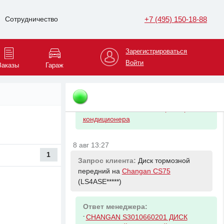
Ответ менеджера:
-
VAG G012A8GM1 Антифриз (1 5L)
+7 (495) 150-18-88
Сотрудничество
8 авг 13:17
Зарегистрироваться
Запрос клиента:
Компрессор
кондиционера на
Changan CS75
Войти
Заказы
Гараж
(LS4ASE*****)
Ответ менеджера:
-
Krauf K0121300AA Компрессор
кондиционера
8 авг 13:27
1
Запрос клиента:
Диск тормозной
передний на
Changan CS75
(LS4ASE*****)
Ответ менеджера:
-
CHANGAN S3010660201 ДИСК