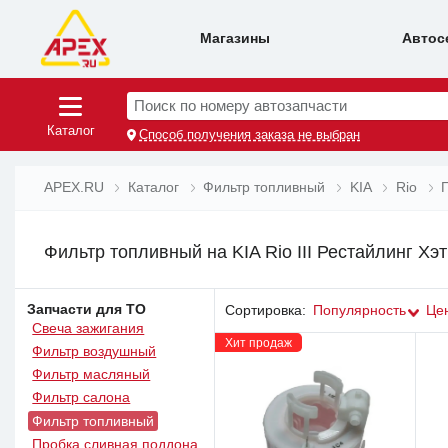
Магазины
Автос
Поиск по номеру автозапчасти
Каталог
Способ получения заказа не выбран
APEX.RU
Каталог
Фильтр топливный
KIA
Rio
Фильтр топливный на KIA Rio III Рестайлинг Хэт
Запчасти для ТО
Сортировка:
Популярность
Це
Свеча зажигания
Хит продаж
Фильтр воздушный
Фильтр масляный
Фильтр салона
Фильтр топливный
Пробка сливная поддона