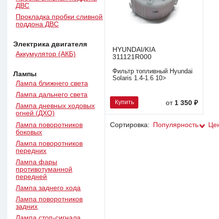
ДВС
Прокладка пробки сливной
поддона ДВС
Электрика двигателя
HYUNDAI/KIA
Аккумулятор (АКБ)
311121R000
Фильтр топливный Hyundai
Лампы
Solaris 1.4-1.6 10>
Лампа ближнего света
Лампа дальнего света
Купить
от
1 350 ₽
Лампа дневных ходовых
огней (ДХО)
Лампа поворотников
Сортировка:
Популярность
Це
боковых
Лампа поворотников
передних
Лампа фары
противотуманной
передней
Лампа заднего хода
Лампа поворотников
задних
Лампа стоп-сигнала