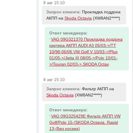
8 авг 15:10
Запрос клиента:
Прокладка поддона
АКПП на
Skoda Octavia
(XW8AN2*****)
Ответ менеджера:
-
VAG 09G321370 Прокладка поддона
картера АКПП AUDI A3 05/03->/TT
10/98-06/06.VW Golf V 10/03->/Plus
01/05->/Jetta III 08/05->/Polo 10/01-
>/Touran 02/03->.SKODA Octav
8 авг 15:10
Запрос клиента:
Фильтр АКПП на
Skoda Octavia
(XW8AN2*****)
Ответ менеджера:
-
VAG 09G325429E Фильтр АКПП VW
Golf/Polo 15-/SKODA Octavia. Rapid
13-(Без носика)