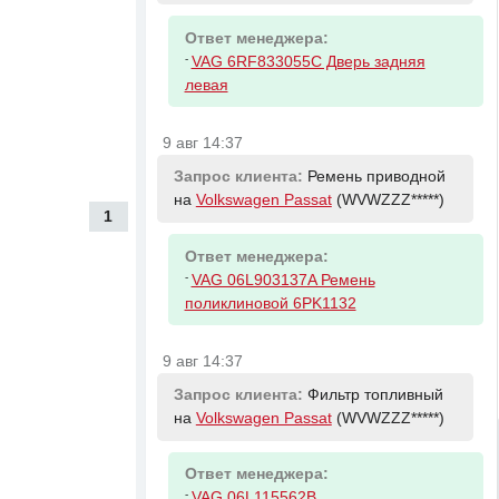
Ответ менеджера:
-
VAG 6RF833055C Дверь задняя
левая
9 авг 14:37
Запрос клиента:
Ремень приводной
на
Volkswagen Passat
(WVWZZZ*****)
1
Ответ менеджера:
-
VAG 06L903137A Ремень
поликлиновой 6PK1132
9 авг 14:37
Запрос клиента:
Фильтр топливный
на
Volkswagen Passat
(WVWZZZ*****)
Ответ менеджера:
-
VAG 06L115562B