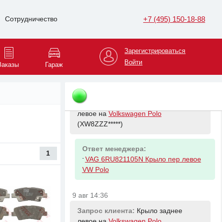
(WVWZZZ*****)
+7 (495) 150-18-88
Сотрудничество
Ответ менеджера:
-
VAG 3Q0615601A Диск тормозной
Зарегистрироваться
задний Tiguan 2, Passat B8, Superb 3,
Audi Q3
Войти
Заказы
Гараж
9 авг 14:36
Запрос клиента:
Крыло переднее
левое на
Volkswagen Polo
(XW8ZZZ*****)
Ответ менеджера:
1
-
VAG 6RU821105N Крыло пер левое
VW Polo
9 авг 14:36
Запрос клиента:
Крыло заднее
левое на
Volkswagen Polo