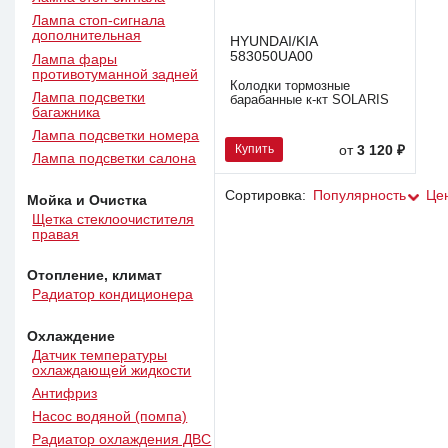
Лампа стоп-сигнала
дополнительная
HYUNDAI/KIA
583050UA00
Лампа фары
противотуманной задней
Колодки тормозные
Лампа подсветки
барабанные к-кт SOLARIS
багажника
Лампа подсветки номера
Купить
от
3 120 ₽
Лампа подсветки салона
Сортировка:
Популярность
Це
Мойка и Очистка
Щетка стеклоочистителя
правая
Отопление, климат
Радиатор кондиционера
Охлаждение
Датчик температуры
охлаждающей жидкости
Антифриз
Насос водяной (помпа)
Радиатор охлаждения ДВС