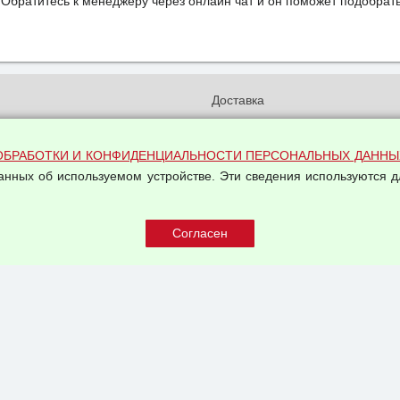
Обратитесь к менеджеру через онлайн чат и он поможет подобрать
и
Доставка
бработки и конфиденциальности
Вакансии
ых данных
Оплата и возвраты
ОБРАБОТКИ И КОНФИДЕНЦИАЛЬНОСТИ ПЕРСОНАЛЬНЫХ ДАННЫ
на обработку персональных
данных об используемом устройстве. Эти сведения используются д
Арендодателям
Написать письмо Руководству
овой купли-продажи
оферта