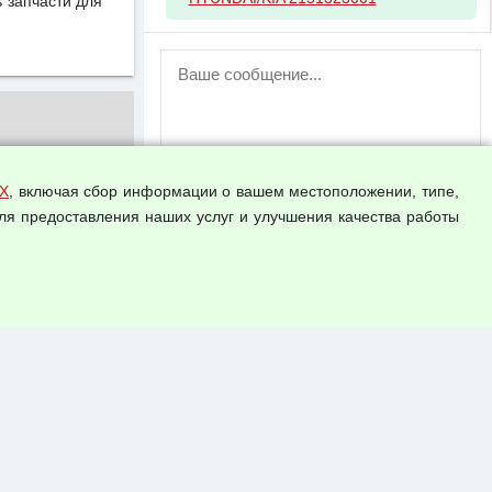
 запчасти для
ВНИМАНИЕ!
Возможность отправлять сообщения
для незарегистрированных
пользователей временно отключена!
Зарегистрируйтесь или войдите в свой
аккаунт.
Х
, включая сбор информации о вашем местоположении, типе,
ля предоставления наших услуг и улучшения качества работы
Прикрепить