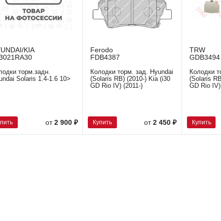
UNDAI/KIA
Ferodo
TRW
3021RA30
FDB4387
GDB3494
лодки торм.задн.
Колодки торм. зад. Hyundai
Колодки т
undai Solaris 1.4-1.6 10>
(Solaris RB) (2010-) Kia (i30
(Solaris RB
GD Rio IV) (2011-)
GD Rio IV)
упить
Купить
Купить
от
2 900 ₽
от
2 450 ₽