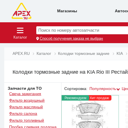
Магазины
Автос
Поиск по номеру автозапчасти
Каталог
Способ получения заказа не выбран
APEX.RU
Каталог
Колодки тормозные задние
KIA
Колодки тормозные задние на KIA Rio III Рестай
Запчасти для ТО
Сортировка:
Популярность
Це
Свеча зажигания
Рекомендуем
Хит продаж
Фильтр воздушный
Фильтр масляный
Фильтр салона
Фильтр топливный
Пробка сливная поддона