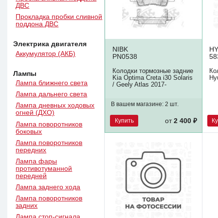
ДВС
Прокладка пробки сливной
поддона ДВС
Электрика двигателя
NIBK
HY
Аккумулятор (АКБ)
PN0538
58
Колодки тормозные задние
Ко
Лампы
Kia Optima Creta i30 Solaris
Hy
Лампа ближнего света
/ Geely Atlas 2017-
Лампа дальнего света
В вашем магазине:
2 шт.
Лампа дневных ходовых
огней (ДХО)
Купить
К
от
2 400 ₽
Лампа поворотников
боковых
Лампа поворотников
передних
Лампа фары
противотуманной
передней
Лампа заднего хода
Лампа поворотников
задних
Лампа стоп-сигнала