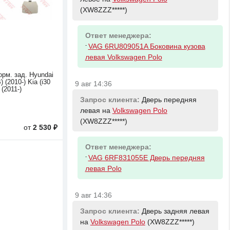
(XW8ZZZ*****)
Ответ менеджера:
-
VAG 6RU809051A Боковина кузова
левая Volkswagen Polo
орм. зад. Hyundai
) (2010-) Kia (i30
9 авг 14:36
 (2011-)
Запрос клиента:
Дверь передняя
левая на
Volkswagen Polo
(XW8ZZZ*****)
от
2 530 ₽
Ответ менеджера:
-
VAG 6RF831055E Дверь передняя
левая Polo
9 авг 14:36
Запрос клиента:
Дверь задняя левая
на
Volkswagen Polo
(XW8ZZZ*****)