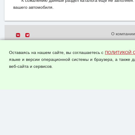
К сожалению данный раздел каталога еще не заполнен. 
вашего автомобиля.
О компани
Политика о
© 2026 ООО "Феникс"
персональн
Оставаясь на нашем сайте, вы соглашаетесь с
ПОЛИТИКОЙ 
Все права защищены.
Согласием 
языке и версии операционной системы и браузера, а также 
данных
веб-сайта и сервисов.
Оферта опт
Публичная 